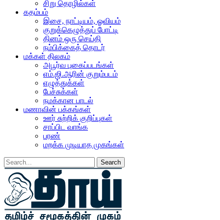
சிறு தொழில்கள்
கதம்பம்
இசை, நாட்டியம், ஓவியம்
குறுக்கெழுத்துப் போட்டி
தினம் ஒரு செய்தி
நம்பிக்கைத் தொடர்
மக்கள் திலகம்
அபூர்வ புகைப்படங்கள்
எம்.ஜி.ஆரின் குறும்படம்
எழுத்துக்கள்
பேச்சுக்கள்
நமக்கான பாடல்
மணாவின் பக்கங்கள்
ஊர் சுற்றிக் குறிப்புகள்
சாப்பிட வாங்க
பரண்
மறக்க முடியாத முகங்கள்