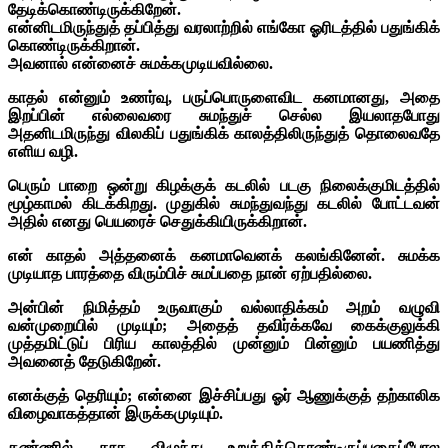
தேடிக்கொண்டிருக்கிறேன்.
என்னிடமிருந்துத் தப்பித்து வரலாற்றில் எங்கோ ஓரிடத்தில் பதுங்கிக்
கொண்டிருக்கிறான்.
அவனால் என்னைச் சுமக்கமுடியவில்லை.
காதல் என்னும் உணர்வு, பருப்பொருளைவிட கனமானது, அதை
இறப்பின் எல்லைவரை சுமந்துச் செல்ல இயலாதபோது
அதனிடமிருந்து விலகிப் பதுங்கிக் காலத்திலிருந்துத் தொலைவதே
எளிய வழி.
பெரும் பாறை ஒன்று கிழக்குக் கடலில் படகு நிலைக்குமிடத்தில்
மூழ்காமல் கிடக்கிறது.
முதுகில் சுமந்துவந்து கடலில் போட்டவன்
அதில் எனது பெயரைச் செதுக்கியிருக்கிறான்.
என் காதல் அத்தனைக் கனமாவெனக் கலங்கினேன். சுமக்க
முடியாத பாரத்தை விரும்பிச் சுமப்பதை நான் ஏற்பதில்லை.
அன்பின் நிமித்தம் உருவாகும் வல்லாதிக்கம் அறம் வழுவி
வன்முறையில் முடியும்; அதைத் தவிர்க்கவே கைக்குலுக்கி
முத்தமிட்டுப் பிரிய காலத்தில் முன்னும் பின்னும் பயணித்து
அவனைத் தேடுகிறேன்.
எனக்குத் தெரியும்; என்னை இச்சிப்பது ஓர் ஆணுக்குத் தற்காலிக
விழைவாகத்தான் இருக்கமுடியும்.
கண்ணில் தூசு விழுந்து உறுத்திக்கொண்டிருப்பதைப்போல