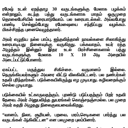
ரமேஷ் உடன் ஏறத்தாழ 30 வருடங்களுக்கு மேலாக பழக்கம்
என்றாலும், கடந்த பத்து வருடங்களாக மாதம் ஒருமுறை
தொலைபேசியில் உரையாடுவோம். பல உரையாட‌ல்கள். அவ்வபோது
பாண்டி செல்லும்போது ரமேஷையை சந்திப்பது வழக்கம்.
மிகச்சிறந்த புனைவெழுத்தாளர்.
அவர் எழுதிய நல்ல பாம்பு, ஐந்தவித்தான் நாவல்களை சிலாகித்து
உரையாடியது நினைவுக்கு வருகிறது. பக்கவாதம், உயர் ரத்த
அழுத்தம் இன்னும் இதர உடல் பிரச்சினைகளால் பத்து
வருடங்களுக்கு மேலாக 10 X 10 அடி அறையில்
அடைப்பட்டுப்போனார்.
ஏகப்பட்ட மருத்துவ சிகிச்சை. வருமானம் இல்லை.
நெருங்கியவர்களும் அவரை விட்டு விலகிவிட்டனர். பல நண்பர்கள்
உதவி புரிந்தார்கள். படுக்கையிலிருந்து எழ முடியாது. கழிவறைக்கும்
செல்ல முடியாது.
படுக்கையில் உட்காருவதற்கும், புரண்டு படுப்பதற்கும் பிறர் உதவி
தேவை. அவர் அனுபவித்த துயரங்கள் கொஞ்சநஞ்சமல்ல. பல முறை
அவர் கதறி அழுதது நிலைகுலயவைக்கிறது.
“வானம், நிலா, சூரியன், பறவை, மரம்,செடிகளை பார்த்து பல
வருடங்கள் ஆகிவிட்டன” என பலமுறை புலம்பினார்.