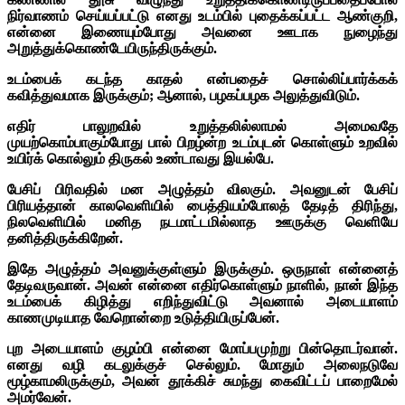
நிர்வாணம் செய்யப்பட்டு எனது உடம்பில் புதைக்கப்பட்ட ஆண்குறி,
என்னை இணையும்போது அவனை ஊடாக நுழைந்து
அறுத்துக்கொண்டேயிருந்திருக்கும்.
உடம்பைக் கடந்த காதல் என்பதைச் சொல்லிப்பார்க்கக்
கவித்துவமாக இருக்கும்; ஆனால், பழகப்பழக அலுத்துவிடும்.
எதிர் பாலுறவில் உறுத்தலில்லாமல் அமைவதே
முயற்கொம்பாகும்போது பால் பிறழ்ன்ற உடம்புடன் கொள்ளும் உறவில்
உயிர்க் கொல்லும் திருகல் உண்டாவது இயல்பே.
பேசிப் பிரிவதில் மன அழுத்தம் விலகும். அவனுடன் பேசிப்
பிரியத்தான் காலவெளியில் பைத்தியம்போலத் தேடித் திரிந்து,
நிலவெளியில் மனித நடமாட்டமில்லாத ஊருக்கு வெளியே
தனித்திருக்கிறேன்.
இதே அழுத்தம் அவனுக்குள்ளும் இருக்கும். ஒருநாள் என்னைத்
தேடிவருவான். அவன் என்னை எதிர்கொள்ளும் நாளில், நான் இந்த
உடம்பைக் கிழித்து எறிந்துவிட்டு அவனால் அடையாளம்
காணமுடியாத வேறொன்றை உடுத்தியிருப்பேன்.
புற அடையாளம் குழம்பி என்னை மோப்பமுற்று பின்தொடர்வான்.
எனது வழி கடலுக்குச் செல்லும். மோதும் அலைநடுவே
மூழ்காமலிருக்கும், அவன் தூக்கிச் சுமந்து கைவிட்டப் பாறைமேல்
அமர்வேன்.