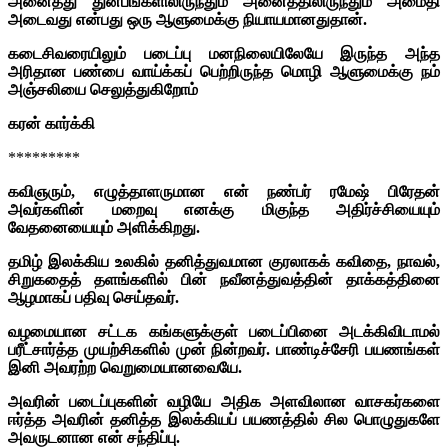
அனைத்து துன்பங்களிலிருந்தும் அனைத்திலிருந்தும் அமைதி
அடைவது என்பது ஒரு ஆளுமைக்கு நியாயமானதுதான்.
கடைசிவரையிலும் படைப்பு மனநிலையிலேயே இருந்த அந்த
அரிதான பண்பை வாய்க்கப் பெற்றிருந்த மொழி ஆளுமைக்கு நம்
அஞ்சலியை செலுத்துகிறோம்
கரன் கார்க்கி
*********
கவிஞரும், எழுத்தாளருமான என் நண்பர் ரமேஷ் பிரேதன்
அவர்களின் மறைவு எனக்கு மிகுந்த அதிர்ச்சியையும்
வேதனையையும் அளிக்கிறது.
தமிழ் இலக்கிய உலகில் தனித்துவமான குரலாகக் கவிதை, நாவல்,
சிறுகதைத் தளங்களில் பின் நவீனத்துவத்தின் தாக்கத்தினை
ஆழமாகப் பதிவு செய்தவர்.
வழமையான சட்டக கங்களுக்குள் படைப்பினை அடக்கிவிடாமல்
பரீட்சார்த்த முயற்சிகளில் முன் நின்றவர். பாண்டிச்சேரி பயணங்கள்
இனி அவரற்ற வெறுமையானவையே.
அவரின் படைப்புகளின் வழியே அதிக அளவிலான வாசகர்களை
ஈர்த்த அவரின் தனித்த இலக்கியப் பயணத்தில் சில பொழுதுகளே
அவருடனான என் சந்திப்பு.