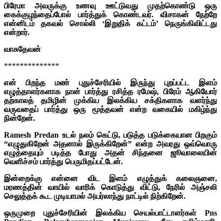
பிரேமா அவருக்கு உணவு ஊட்டுவது முதற்கொண்டு ஒரு
கைக்குழந்தைப்போல் பார்த்துக் கொண்டவர். விசாகன் நேற்றே
என்னிடம் தகவல் சொல்லி ‘இறுதிக் கட்டம்’ நெருங்கிவிட்டது
என்றார்.
வாசுதேவன்
**************
என் பிறந்த மண் புதுச்சேரியில் இருந்து புறப்பட்ட இளம்
எழுத்தாளர்களாக நான் பார்த்து ரசித்த ரமேஷ், பிரேம் ஆகியோர்
தற்காலத் தமிழின் முக்கிய இலக்கிய சக்திகளாக வளர்ந்து
வருவதைப் பார்த்து ஒரு மூத்தவன் என்ற வகையில் மகிழ்ந்து
நின்றேன்.
Ramesh Predan உடல் நலம் கெட்டு, படுத்த படுக்கையான பிறகும்
“எழுதுகிறேன் அதனால் இருக்கிறேன்” என்ற அவரது ஒவ்வொரு
எழுத்தையும் படித்த போது அதன் சிந்தனை ஜூவாலையின்
வெளிச்சம் பார்த்து பெருமிதப்பட்டேன்.
இன்றைக்கு என்னை விட இளம் எழுத்துக் கலைஞனை,
மரணத்தின் வாயில் வாரிக் கொடுத்து விட்டு, நேரில் அஞ்சலி
செலுத்தக் கூட முடியாமல் அயர்லாந்து நாட்டில் நிற்கிறேன்.
ஒருமுறை புதுச்சேரியின் இலக்கிய செயல்பாட்டாளர்கள் Pns