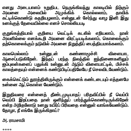
எனது அடையாளம் உறுதிபட நெருங்கிவந்து காலடியில் நிற்கும்
அவனை அலையில் அமுக்கிக் கொல்லலாம், தாவிக்
கட்டிக்கொண்டு கதறியழலாம், என்னுடன் சேர்ந்து வாழ இனி இது
உனக்குத் தேவையில்லை எனச் சொல்லியபடி
குறுங்கத்தியால் குறியை வெட்டிக் கடலில் எறியலாம், நான்
அவளில்லை எனக்கூறி அவனை விரட்டியடிக்கலாம், கொலைக்கும்
தற்கொலைக்கும் நடுவில் அவனை நிறுத்திப் பைத்தியமாக்கலாம்.
காலமெல்லாம் உன்னுடன் கண்ணாமூச்சி விளையாட
ஆசைப்படுகிறேன். இந்தப் பரந்த நிலத்தில் ஐந்திணைகளிலும்
ஐம்புலன்களைப் பதுக்கி உன்னுடன் ஆடும் விளையாட்டில், மிச்சக்
காலத்தையும் என்னைக் கண்டுபிடிப்பதிலேயே நீ செலவிடவேண்டும்.
கைக்கெட்டும் தூரத்திலிருக்கும் என்னைக் கண்டடையும் எத்தனமே
உன்னை ஆட்கொள்ள வேண்டும்.
இறுதிவரை என்னைத் தீண்டமுடியாதப் பரிதவிப்பில் நீ வெம்பி
வெம்பி இறப்பதை நான் ஒளிந்துப் பார்த்துக்கொண்டிருக்கிறேன்
என்ற அறிதலோடு உனது உயிர்ப் பிரிவதை என்னுள் வாங்கவேண்டும்.
தோழா, நீ எங்கே இருக்கிறாய்?
அ. ராமசாமி
****