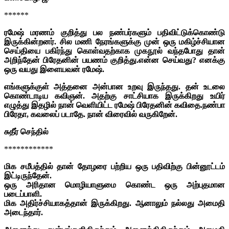
******
ரமேஷ் மரணம் குறித்து பல நண்பர்களும் பதிவிட்டுக்கொண்டு
இருக்கின்றனர்.
சில மணி நேரங்களுக்கு முன் ஒரு மகிழ்ச்சியான
செய்தியை பகிர்ந்து கொள்வதற்காக முகநூல் வந்தபோது தான்
அறிந்தேன் பிரேதனின் பயணம் குறித்து.என்ன செய்வது? எனக்கு
ஒரு வயது இளையவன் ரமேஷ்.
எங்களுக்குள் அத்தனை அன்பான உறவு இருந்தது. தன் உடலை
கொண்டாடிய கவிஞன். அதற்கு சாட்சியாக இருக்கிறது உயிர்
எழுத்து இதழில் நான் வெளியிட்ட ரமேஷ் பிரேதனின் கவிதை.நண்பா
பிரேதா, கவலைப் படாதே. நான் விரைவில் வருகிறேன்.
சுதீர் செந்தில்
************
மிக சமீபத்தில் தான் தோழரை பற்றிய ஒரு பதிவிற்கு பின்னூட்டம்
இட்டிருந்தேன்.
ஒரு அரிதான மொழியாளுமை கொண்ட ஒரு அற்புதமான
படைப்பாளி.
மிக அதிர்ச்சியாகத்தான் இருக்கிறது. ஆனாலும் நல்லது அமைதி
அடைந்தார்.