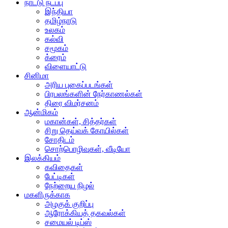
நாட்டு நடப்பு
இந்தியா
தமிழ்நாடு
உலகம்
கல்வி
சமூகம்
க்ரைம்
விளையாட்டு
சினிமா
அரிய புகைப்படங்கள்
பிரபலங்களின் நேர்காணல்கள்
திரை விமர்சனம்
ஆன்மிகம்
மகான்கள், சித்தர்கள்
சிறு தெய்வக் கோயில்கள்
சோதிடம்
சொற்பொழிவுகள், வீடியோ
இலக்கியம்
கவிதைகள்
பேட்டிகள்
நேற்றைய நிழல்
மகளிருக்காக
அழகுக் குறிப்பு
ஆரோக்கியத் தகவல்கள்
சமையல் டிப்ஸ்