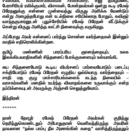
Pandian, Balasubramanian Munisamy, சீனு தமிழ்மணி,
பேராசிரியர் ரவிக்குமார், விசாகன், போன்றவர்கள் ஒன்று கூடி ரமேஷ்
பிரேதனுக்கு என்னை முன்வைத்து விருது அளிக்க வேண்டும்
என்று அழைத்தபோது என் உடல்நிலை சரியில்லாத போதும், கவிஞர்
வசந்தகுமாரனுடன் புதுச்சேரியில் ரமேஷ் பிரேதன் வீட்டுக்குச்
சென்று விருது அளித்த காட்சி நினைவுக்கு வருகிறது.
அப்போது அவர் என்னைப் பார்த்து சொன்ன வார்த்தைகள் இன்னும்
காதில் எதிரொலிக்கின்றன.
தமிழ் மண்ணின் பாரம்பரிய ஞானத்தையும், உலக
இலக்கியவாதிகளின் சிந்தனைப் போக்குகளையும் உள்வாங்கி,
சுய சிந்தனையோடு கூடிய விமர்சனப் பார்வையோடும் படைப்பு
சக்தியோடும் ரமேஷ் பிரேதன் எழுதிய ஒவ்வொரு வார்த்தையும் –
சாதி மத குழு மாச்சாரியங்களைக் கடந்த நிலையில் –
வாசகர்களின் மனதில் உயர்ந்த விவாதங்களை உருவாக்கும் என்ற
நம்பிக்கையுடன் அவருக்கு அஞ்சலி செலுத்துவோம்.
இந்திரன்
******
நான் தோழர் ரமேஷ் பிரேதன் அவர்கள் குறித்து
தெரிந்துகொண்டதும்
அபோதுதான் வெளிவந்திருந்த அவரின்
நாவலான “நல்ல பாம்பு நீல அணங்கின் கதை” வாசித்திருந்ததும்