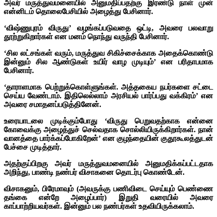
அவர் மருத்துவமனையில் அனுமதிப்பதற்கு இரண்டு நாள் முன்
என்னிடம் தொலைபேசியில் அழைத்து பேசினார்.
‘விஷ்ணுபுரம் விருது’ வழங்கப்படுவதை ஒட்டி, அவரை பலவாறு
தூற்றுகிறார்கள் என மனம் நொந்து வருந்தி பேசினார்.
‘சில லட்சங்கள் வரும், மருத்துவ சிகிச்சைக்காக அதைக்கொண்டு
இன்னும் சில ஆண்டுகள் உயிர் வாழ முடியும்’ என பரிதாபமாக
பேசினார்.
‘தாராளமாக பெற்றுக்கொள்ளுங்கள். அத்தகைய நபர்களை சட்டை
செய்ய வேண்டாம். இதிலெல்லாம் அரசியல் பார்ப்பது வக்கிரம்’ என
அவரை சமாதனப்படுத்தினேன்.
உரையாடலை முடிக்கும்போது ‘விருது பெறுவதற்காக என்னை
கோவைக்கு அழைத்துச் செல்வதாக சொல்லியிருக்கிறார்கள்.
நான்
வானத்தை பார்க்கப்போகிறேன்’ என குழந்தையின் குதூகூலத்துடன்
பேச்சை முடித்தார்.
அதற்குப்பிறகு அவர் மருத்துவமனையில் அனுமதிக்கப்பட்டதாக
அறிந்து, பாண்டி நண்பர் விசாகனை தொடர்பு கொண்டேன்.
விசாகனும், பிரேமாவும் (அவருக்கு பணிவிடை செய்யும் பெண்ணை
தங்கை என்றே அழைப்பார்) இறுதி வரையில் அவரை
காப்பாற்றியவர்கள். இன்னும் பல நண்பர்கள் உதவியிருக்கலாம்.