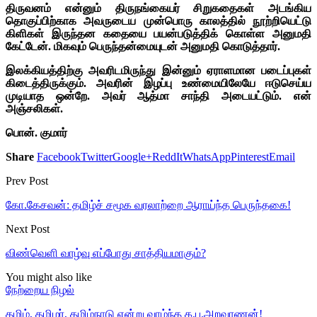
திருவனம் என்னும் திருநங்கையர் சிறுகதைகள் அடங்கிய
தொகுப்பிற்காக அவருடைய முன்பொரு காலத்தில் நூற்றியெட்டு
கிளிகள் இருந்தன கதையை பயன்படுத்திக் கொள்ள அனுமதி
கேட்டேன். மிகவும் பெருந்தன்மையுடன் அனுமதி கொடுத்தார்.
இலக்கியத்திற்கு அவரிடமிருந்து இன்னும் ஏராளமான படைப்புகள்
கிடைத்திருக்கும். அவரின் இழப்பு உண்மையிலேயே ஈடுசெய்ய
முடியாத ஒன்றே. அவர் ஆத்மா சாந்தி அடையட்டும். என்
அஞ்சலிகள்.
பொன். குமார்
Share
Facebook
Twitter
Google+
ReddIt
WhatsApp
Pinterest
Email
Prev Post
கோ.கேசவன்: தமிழ்ச் சமூக வரலாற்றை ஆராய்ந்த பெருந்தகை!
Next Post
விண்வெளி வாழ்வு எப்போது சாத்தியமாகும்?
You might also like
நேற்றைய நிழல்
தமிழ், தமிழர், தமிழ்நாடு என்று வாழ்ந்த க.ப.அறவாணன்!