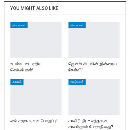
YOU MIGHT ALSO LIKE
நிகழ்வுகள்
நிகழ்வுகள்
உடன்கட்டை ஏறிய
ஜென்சி கிட்ஸின் இன்றைய
செல்ஃபோன்!
கேள்வி!
கதம்பம்
நிகழ்வுகள்
என் சமூகம், என் பொறுப்பு!
காவிரி நீர் – எத்தனை
காலம்தான் போராடுவது?