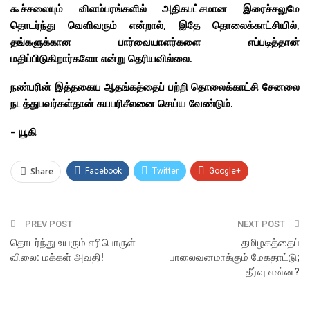
கூச்சலையும் விளம்பரங்களில் அதிகபட்சமான இரைச்சலுமே
தொடர்ந்து வெளிவரும் என்றால், இதே தொலைக்காட்சியில்,
தங்களுக்கான பார்வையாளர்களை எப்படித்தான்
மதிப்பிடுகிறார்களோ என்று தெரியவில்லை.
நண்பரின் இத்தகைய ஆதங்கத்தைப் பற்றி தொலைக்காட்சி சேனலை
நடத்துபவர்கள்தான் சுயபரிசீலனை செய்ய வேண்டும்.
– யூகி
Share
Facebook
Twitter
Google+
ReddIt
WhatsApp
Pinterest
PREV POST
Email
NEXT POST
தொடர்ந்து உயரும் எரிபொருள்
தமிழகத்தைப்
விலை: மக்கள் அவதி!
பாலைவனமாக்கும் மேகதாட்டு;
தீர்வு என்ன?