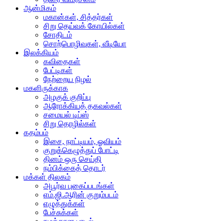
ஆன்மிகம்
மகான்கள், சித்தர்கள்
சிறு தெய்வக் கோயில்கள்
சோதிடம்
சொற்பொழிவுகள், வீடியோ
இலக்கியம்
கவிதைகள்
பேட்டிகள்
நேற்றைய நிழல்
மகளிருக்காக
அழகுக் குறிப்பு
ஆரோக்கியத் தகவல்கள்
சமையல் டிப்ஸ்
சிறு தொழில்கள்
கதம்பம்
இசை, நாட்டியம், ஓவியம்
குறுக்கெழுத்துப் போட்டி
தினம் ஒரு செய்தி
நம்பிக்கைத் தொடர்
மக்கள் திலகம்
அபூர்வ புகைப்படங்கள்
எம்.ஜி.ஆரின் குறும்படம்
எழுத்துக்கள்
பேச்சுக்கள்