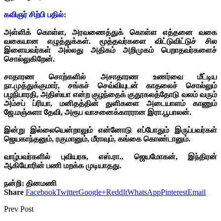
கவிஞர் சிற்பி பதில்:
அள்ளிக் கொள்ள, அரவணைத்துக் கொள்ள எத்தனை வகை
வகையான எழுத்துக்கள்.
மூத்தவர்களை விட்டுவிட்டுச் சில
இளையவர்கள் அல்லது அதிகம் அறிமுகம் பெறாதவர்களைச்
சொல்லுகிறேன்.
சாதாரண சொற்களில் அசாதாரண உணர்வை மீட்டிய
நா.முத்துக்குமார், சங்கச் செவ்வியுடன் காதலைச் சொல்லும்
பழநிபாரதி, அதிஸ்யா என்ற குழந்தைக் குதூகலத்தோடு வலம் வரும்
அம்சப் ப்ரியா, மனிதத்தின் துளிகளை அடையாளம் காணும்
ஜே.மஞ்சுளா தேவி, அரூப வாசனைக்காரரான இரா.பூபாலன்.
இன்று இல்லையென்றாலும் என்னோடு எப்போதும் இருப்பவர்கள்
ஜெயகாந்தனும், ரகுமானும், மீராவும், கங்கை கொண்டானும்.
வாழ்பவர்களில் புவியரசு, எஸ்.ரா., ஜெயமோகன், இந்திரன்
ஆகியோரின் பணி மறக்க முடியாதது.
நன்றி: தினமணி
Share
Facebook
Twitter
Google+
ReddIt
WhatsApp
Pinterest
Email
Prev Post