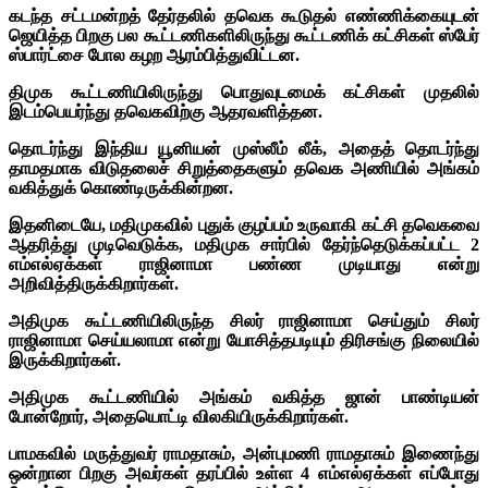
கடந்த சட்டமன்றத் தேர்தலில் தவெக கூடுதல் எண்ணிக்கையுடன்
ஜெயித்த பிறகு பல கூட்டணிகளிலிருந்து கூட்டணிக் கட்சிகள் ஸ்பேர்
ஸ்பார்ட்சை போல கழற ஆரம்பித்துவிட்டன.
திமுக கூட்டணியிலிருந்து பொதுவுடமைக் கட்சிகள் முதலில்
இடம்பெயர்ந்து தவெகவிற்கு ஆதரவளித்தன.
தொடர்ந்து இந்திய யூனியன் முஸ்லீம் லீக், அதைத் தொடர்ந்து
தாமதமாக விடுதலைச் சிறுத்தைகளும் தவெக அணியில் அங்கம்
வகித்துக் கொண்டிருக்கின்றன.
இதனிடையே, மதிமுகவில் புதுக் குழப்பம் உருவாகி கட்சி தவெகவை
ஆதரித்து முடிவெடுக்க, மதிமுக சார்பில் தேர்ந்தெடுக்கப்பட்ட 2
எம்எல்ஏக்கள் ராஜினாமா பண்ண முடியாது என்று
அறிவித்திருக்கிறார்கள்.
அதிமுக கூட்டணியிலிருந்த சிலர் ராஜினாமா செய்தும் சிலர்
ராஜினாமா செய்யலாமா என்று யோசித்தபடியும் திரிசங்கு நிலையில்
இருக்கிறார்கள்.
அதிமுக கூட்டணியில் அங்கம் வகித்த ஜான் பாண்டியன்
போன்றோர், அதையொட்டி விலகியிருக்கிறார்கள்.
பாமகவில் மருத்துவர் ராமதாசும், அன்புமணி ராமதாசும் இணைந்து
ஒன்றான பிறகு அவர்கள் தரப்பில் உள்ள 4 எம்எல்ஏக்கள் எப்போது