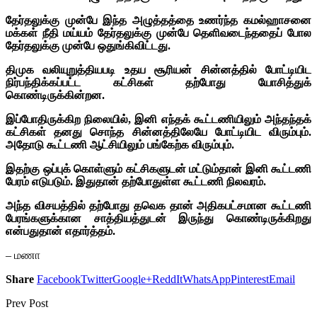
தேர்தலுக்கு முன்பே இந்த அழுத்தத்தை உணர்ந்த கமல்ஹாசனை
மக்கள் நீதி மய்யம் தேர்தலுக்கு முன்பே தெளிவடைந்ததைப் போல
தேர்தலுக்கு முன்பே ஒதுங்கிவிட்டது.
திமுக வலியுறுத்தியபடி உதய சூரியன் சின்னத்தில் போட்டியிட
நிர்பந்திக்கப்பட்ட கட்சிகள் தற்போது யோசித்துக்
கொண்டிருக்கின்றன.
இப்போதிருக்கிற நிலையில், இனி எந்தக் கூட்டணியிலும் அந்தந்தக்
கட்சிகள் தனது சொந்த சின்னத்திலேயே போட்டியிட விரும்பும்.
அதோடு கூட்டணி ஆட்சியிலும் பங்கேற்க விரும்பும்.
இதற்கு ஒப்புக் கொள்ளும் கட்சிகளுடன் மட்டும்தான் இனி கூட்டணி
பேரம் எடுபடும். இதுதான் தற்போதுள்ள கூட்டணி நிலவரம்.
அந்த விசயத்தில் தற்போது தவெக தான் அதிகபட்சமான கூட்டணி
பேரங்களுக்கான சாத்தியத்துடன் இருந்து கொண்டிருக்கிறது
என்பதுதான் எதார்த்தம்.
– மணா
Share
Facebook
Twitter
Google+
ReddIt
WhatsApp
Pinterest
Email
Prev Post