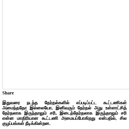
Share
இதுவரை நடந்த தேர்தல்களில் எப்படிப்பட்ட கூட்டணிகள்
அமைந்ததோ இல்லையோ, இனிவரும் தேர்தல் அது உள்ளாட்சித்
தேர்தலாக இருந்தாலும் சரி, இடைத்தேர்தலாக இருந்தாலும் சரி
என்ன மாதிரியான கூட்டணி அமையப்போகிறது என்பதில், சில
குழப்பங்கள் நீடிக்கின்றன.