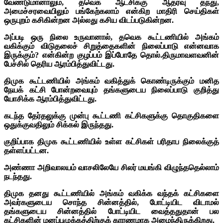
வேண்டுமானாலும், தவெக ஆட்சிக்கு ஆதரவு தந்து,
அமைச்சரவையிலும் பங்கேற்கலாம் என்கிற மாதிரி செய்திகள்
ஒருபுறம் கசிகின்றன அல்லது கசிய விடப்படுகின்றன.
அப்படி ஒரு நிலை உருவானால், தவெக கூட்டணியில் அங்கம்
வகிக்கும் விடுதலைச் சிறுத்தைகளின் நிலைப்பாடு என்னவாக
இருக்கும்? என்கின்ற குழப்பம் இப்போதே தொல்.திருமாவளவனின்
பேச்சில் தெரிய ஆரம்பித்துவிட்டது.
திமுக கூட்டணியில் அங்கம் வகித்துக் கொண்டிருக்கும் மனித
நேயக் கட்சி போன்றவையும் தங்களுடைய நிலைப்பாடு குறித்து
யோசிக்க ஆரம்பித்துவிட்டது.
கடந்த தேர்தலுக்கு முன்பு கூட்டணி கட்சிகளுக்கு தொகுதிகளை
ஒதுக்குவதிலும் சிக்கல் இருந்தது.
குறிப்பாக திமுக கூட்டணியில் உள்ள கட்சிகள் பரிதாப நிலைக்குத்
தள்ளப்பட்டன.
அண்ணா அறிவாலயம் வாசலிலேயே சிலர் மயங்கி விழுந்ததெல்லாம்
நடந்தது.
திமுக தனது கூட்டணியில் அங்கம் வகிக்க வந்தக் கட்சிகளை
அவர்களுடைய சொந்த சின்னத்தில், போட்டியிட விடாமல்
தங்களுடைய சின்னத்தில் போட்டியிட வைத்ததுதான் பல
கட்சிகளின் மனப்புழுக்கத்திற்குக் காரணமாக அமைந்திருக்கிறது.