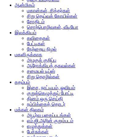
ஆன்மிகம்
மகான்கள், சித்தர்கள்
சிறு தெய்வக் கோயில்கள்
சோதிடம்
சொற்பொழிவுகள், வீடியோ
இலக்கியம்
கவிதைகள்
பேட்டிகள்
நேற்றைய நிழல்
மகளிருக்காக
அழகுக் குறிப்பு
ஆரோக்கியத் தகவல்கள்
சமையல் டிப்ஸ்
சிறு தொழில்கள்
கதம்பம்
இசை, நாட்டியம், ஓவியம்
குறுக்கெழுத்துப் போட்டி
தினம் ஒரு செய்தி
நம்பிக்கைத் தொடர்
மக்கள் திலகம்
அபூர்வ புகைப்படங்கள்
எம்.ஜி.ஆரின் குறும்படம்
எழுத்துக்கள்
பேச்சுக்கள்