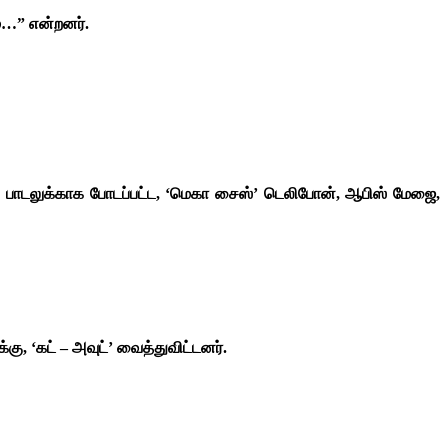
ம்…” என்றனர்.
என்ற பாடலுக்காக போடப்பட்ட, ‘மெகா சைஸ்’ டெலிபோன், ஆபிஸ் மேஜை,
கு, ‘கட் – அவுட்’ வைத்துவிட்டனர்.