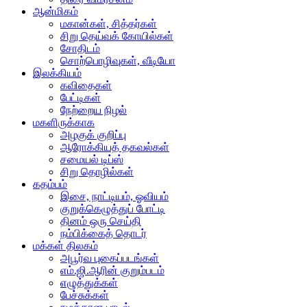
ஆன்மிகம்
மகான்கள், சித்தர்கள்
சிறு தெய்வக் கோயில்கள்
சோதிடம்
சொற்பொழிவுகள், வீடியோ
இலக்கியம்
கவிதைகள்
பேட்டிகள்
நேற்றைய நிழல்
மகளிருக்காக
அழகுக் குறிப்பு
ஆரோக்கியத் தகவல்கள்
சமையல் டிப்ஸ்
சிறு தொழில்கள்
கதம்பம்
இசை, நாட்டியம், ஓவியம்
குறுக்கெழுத்துப் போட்டி
தினம் ஒரு செய்தி
நம்பிக்கைத் தொடர்
மக்கள் திலகம்
அபூர்வ புகைப்படங்கள்
எம்.ஜி.ஆரின் குறும்படம்
எழுத்துக்கள்
பேச்சுக்கள்