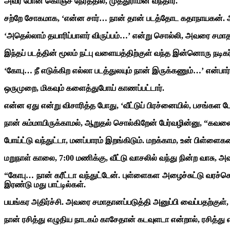
அவர் போன கொஞ்ச நேரத்தில், முத்துராமன் வந்தார்.
சற்றே சோகமாக, ‘என்ன சார்… நான் தான் படத்தோட கதாநாயகன். ஆன
‘அதெல்லாம் தயாரிப்பாளர் விருப்பம்…’ என்று சொல்லி, அவரை சமாத
இந்தப் படத்தின் மூலம் நட்பு வளையத்திற்குள் வந்த இன்னொரு நடிகர்
‘கோபு… நீ எடுக்கிற எல்லா படத்துலயும் நான் இருக்கணும்…’ என்பார்
ஒருமுறை, மிகவும் களைத்துபோய் காணப்பட்டார்.
என்ன ஏது என்று விசாரித்த போது, ‘வீட்டுப் பிரச்னையில், பசங்கள ப
நான் சும்மாயிருக்காமல், ஆறுதல் சொல்கிறேன் பேர்வழின்னு, “கவலை
போய்ட்டு வந்துட்டா, மனப்பாரம் இறங்கிடும். மறக்காம, உன் பிள்ள
மறுநாள் காலை, 7:00 மணிக்கு, வீட்டு வாசலில் வந்து நின்ற வாசு, அவ
“கோபு… நான் கரீட்டா வந்துட்டேன். புள்ளைகள அழைச்சுட்டு வரச்
இரண்டு மது பாட்டில்கள்.
பயங்கர அதிர்ச்சி. அவரை சமாதானப்படுத்தி அனுப்பி வைப்பதற்குள், 
நான் ரசித்து எழுதிய நாடகம் காசேதான் கடவுளடா என்றால், ரசித்து எ