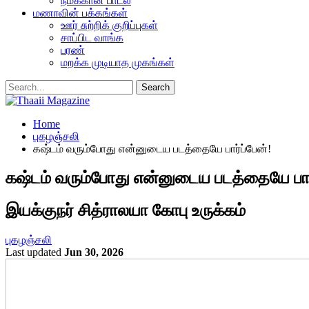
நமக்கான பாடல்
மணாவின் பக்கங்கள்
ஊர் சுற்றிக் குறிப்புகள்
சாப்பிட வாங்க
பரண்
மறக்க முடியாத முகங்கள்
Home
புகழஞ்சலி
கஷ்டம் வரும்போது என்னுடைய படத்தையே பார்ப்பேன்!
கஷ்டம் வரும்போது என்னுடைய படத்தையே பார்
இயக்குநர் சித்ராலயா கோபு உருக்கம்
புகழஞ்சலி
Last updated
Jun 30, 2026