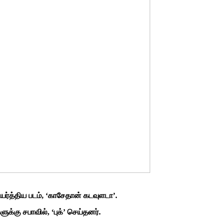
்த்திய படம், ‘காசேதான் கடவுளடா’.
க்கு சபாவில், ‘புக்’ செய்தனர்.