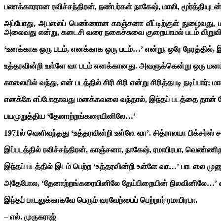
பணக்காரரான ரவிச்சந்திரன், நண்பர்கள் நாகேஷ், மாலி, மூர்த்தியுடன் ஒர
அப்போது, அபலைப் பெண்ணான காஞ்சனா வீட்டிற்குள் நுழைவது, 
அலைவது என்று, கடைசி வரை நகைச்சுவை குறையாமல் படம் விறுவிறு
‘உனக்காக ஒரு படம், எனக்காக ஒரு படம்…’ என்று, ஒரே நேரத்தில், இர
உத்தரவின்றி உள்ளே வா படம் எனக்கானது. அவளுக்கென்று ஒரு மனம
காலையில் வந்து, என் படத்தில் சிரி சிரி என்று சிரித்தபடி நடிப்பார்; 
எனக்கே எப்போதாவது மனக்கவலை வந்தால், இந்தப் படத்தை தான் போட
பயமுறுத்திய ‘தேனாற்றங்கரையினிலே…’
1971ல் வெளிவந்தது ‘உத்தரவின்றி உள்ளே வா’. சித்ராலயா பிக்சர்ஸ் ச
இப்படத்தில் ரவிச்சந்திரன், காஞ்சனா, நாகேஷ், ரமாபிரபா, வெண்ணிற ஆ
இந்தப் படத்தில் இடம் பெற்ற ‘உத்தரவின்றி உள்ளே வா…’ பாடலை ம
அதேபோல, ‘தேனாற்றங்கரையினிலே தேய்பிறையின் நிலவினிலே…’ என்ற 
இந்தப் பாடலுக்காகவே பெரும் வரவேற்பைப் பெற்றார் ரமாபிரபா.
–
எல். முருகராஜ்