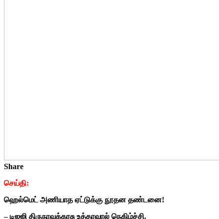
Share
செய்தி:
ஹெல்மெட் அணியாத ஏட்டுக்கு நூதன தண்டனை!
– டிஐஜி திருநாவுக்கரசு உத்தரவால் நெகிழ்ச்சி.