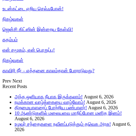
உடன்கட்டை ஏறிய செல்ஃபோன்!
நிகழ்வுகள்
ஜென்சி கிட்ஸின் இன்றைய கேள்வி!
கதம்பம்
என் சமூகம், என் பொறுப்பு!
நிகழ்வுகள்
காவிரி நீர் – எத்தனை காலம்தான் போராடுவது?
Prev
Next
Recent Posts
அந்த ஒளியாக நீயாக இருக்கலாம்!
August 6, 2026
நமக்கான வாழ்க்கையை வாழ்வோம்!
August 6, 2026
திறமையாளரைப் போற்றிய பண்பாளர்!
August 6, 2026
10 ஆண்டுகளில் மலையளவு மாறிப்போன மனித இனம்!
August 6, 2026
உழவர் சந்தைகளை நவீனப்படுத்தும் தவெக அரசு!
August 6,
2026