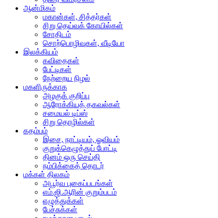
ஆன்மிகம்
மகான்கள், சித்தர்கள்
சிறு தெய்வக் கோயில்கள்
சோதிடம்
சொற்பொழிவுகள், வீடியோ
இலக்கியம்
கவிதைகள்
பேட்டிகள்
நேற்றைய நிழல்
மகளிருக்காக
அழகுக் குறிப்பு
ஆரோக்கியத் தகவல்கள்
சமையல் டிப்ஸ்
சிறு தொழில்கள்
கதம்பம்
இசை, நாட்டியம், ஓவியம்
குறுக்கெழுத்துப் போட்டி
தினம் ஒரு செய்தி
நம்பிக்கைத் தொடர்
மக்கள் திலகம்
அபூர்வ புகைப்படங்கள்
எம்.ஜி.ஆரின் குறும்படம்
எழுத்துக்கள்
பேச்சுக்கள்