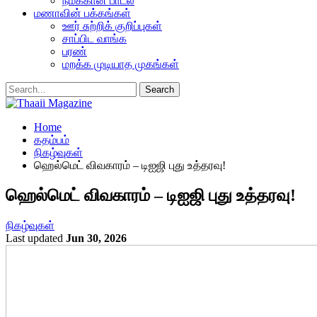
நமக்கான பாடல்
மணாவின் பக்கங்கள்
ஊர் சுற்றிக் குறிப்புகள்
சாப்பிட வாங்க
பரண்
மறக்க முடியாத முகங்கள்
Home
கதம்பம்
நிகழ்வுகள்
ஹெல்மெட் விவகாரம் – டிஐஜி புது உத்தரவு!
ஹெல்மெட் விவகாரம் – டிஐஜி புது உத்தரவு!
நிகழ்வுகள்
Last updated
Jun 30, 2026