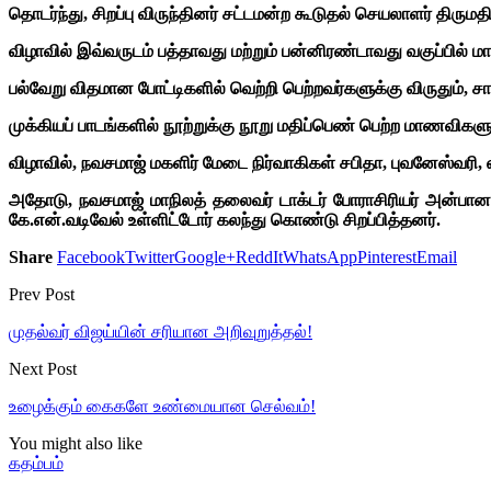
தொடர்ந்து, சிறப்பு விருந்தினர் சட்டமன்ற கூடுதல் செயலாளர் திரும
விழாவில் இவ்வருடம் பத்தாவது மற்றும் பன்னிரண்டாவது வகுப்பில
பல்வேறு விதமான போட்டிகளில் வெற்றி பெற்றவர்களுக்கு விருதும், சான
முக்கியப் பாடங்களில் நூற்றுக்கு நூறு மதிப்பெண் பெற்ற மாணவிகளு
விழாவில், நவசமாஜ் மகளிர் மேடை நிர்வாகிகள் சபிதா, புவனேஸ்வரி,
அதோடு, நவசமாஜ் மாநிலத் தலைவர் டாக்டர் போராசிரியர் அன்பானந்த
கே.என்.வடிவேல் உள்ளிட்டோர் கலந்து கொண்டு சிறப்பித்தனர்.
Share
Facebook
Twitter
Google+
ReddIt
WhatsApp
Pinterest
Email
Prev Post
முதல்வர் விஜய்யின் சரியான அறிவுறுத்தல்!
Next Post
உழைக்கும் கைகளே உண்மையான செல்வம்!
You might also like
கதம்பம்