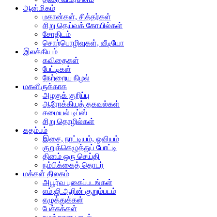
ஆன்மிகம்
மகான்கள், சித்தர்கள்
சிறு தெய்வக் கோயில்கள்
சோதிடம்
சொற்பொழிவுகள், வீடியோ
இலக்கியம்
கவிதைகள்
பேட்டிகள்
நேற்றைய நிழல்
மகளிருக்காக
அழகுக் குறிப்பு
ஆரோக்கியத் தகவல்கள்
சமையல் டிப்ஸ்
சிறு தொழில்கள்
கதம்பம்
இசை, நாட்டியம், ஓவியம்
குறுக்கெழுத்துப் போட்டி
தினம் ஒரு செய்தி
நம்பிக்கைத் தொடர்
மக்கள் திலகம்
அபூர்வ புகைப்படங்கள்
எம்.ஜி.ஆரின் குறும்படம்
எழுத்துக்கள்
பேச்சுக்கள்