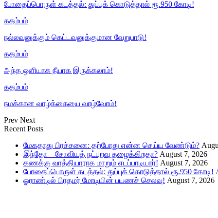
போதைப்பொருள் கடத்தல்: துப்புக் கொடுத்தால் ரூ.950 கோடி!
கதம்பம்
நல்லவனுக்கும் கெட்டவனுக்குமான வேறுபாடு!
கதம்பம்
அந்த ஒளியாக நீயாக இருக்கலாம்!
கதம்பம்
நமக்கான வாழ்க்கையை வாழ்வோம்!
Prev
Next
Recent Posts
மேகதாது பிரச்சனை: தற்போது என்ன செய்ய வேண்டும்?
Augu
இந்தோ – சோவியத் நட்புறவு தழைக்கிறதா?
August 7, 2026
கணக்கு வாத்தியாராக மாறும் எடப்பாடியார்!
August 7, 2026
போதைப்பொருள் கடத்தல்: துப்புக் கொடுத்தால் ரூ.950 கோடி!
ஓராண்டில் பிரதமர் மோடியின் பயணச் செலவு!
August 7, 2026