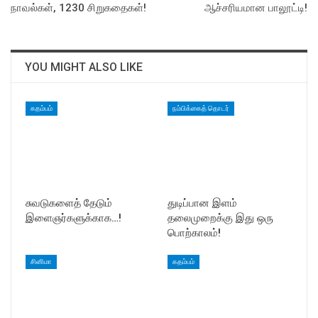
நாவல்கள், 1230 சிறுகதைகள்!
ஆச்சரியமான பாலூட்டி!
YOU MIGHT ALSO LIKE
கதம்பம்
நம்பிக்கைத் தொடர்
சுவடுகளைத் தேடும்
துடிப்பான இளம்
இளைஞர்களுக்காக…!
தலைமுறைக்கு இது ஒரு
பொற்காலம்!
சினிமா
கதம்பம்