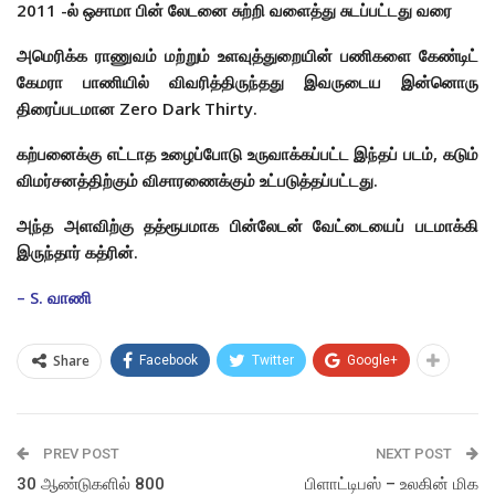
2011 -ல் ஒசாமா
பின் லேடனை சுற்றி வளைத்து சுடப்பட்டது வரை
அமெரிக்க ராணுவம் மற்றும் உளவுத்துறையின் பணிகளை கேண்டிட்
கேமரா பாணியில் விவரித்திருந்தது இவருடைய இன்னொரு
திரைப்படமான
Zero Dark Thirty.
கற்பனைக்கு எட்டாத உழைப்போடு உருவாக்கப்பட்ட இந்தப் படம், கடும்
விமர்சனத்திற்கும் விசாரணைக்கும் உட்படுத்தப்பட்டது.
அந்த அளவிற்கு தத்ரூபமாக பின்லேடன் வேட்டையைப் படமாக்கி
இருந்தார் கத்ரின்.
– S. வாணி
Share
Facebook
Twitter
Google+
PREV POST
NEXT POST
30 ஆண்டுகளில் 800
பிளாட்டிபஸ் – உலகின் மிக