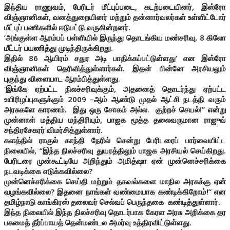
இந்திய ராணுவம், பேரிடர் மீட்புப்படை, கடற்படையினர், இஸ்ரோ
விஞ்ஞானிகள், வனத்துறையினர் மற்றும் தன்னார்வலர்கள் உள்ளிட்டோர்
மீட்புப் பணிகளில் ஈடுபட்டு வருகின்றனர்.
‘அங்குள்ள ஆரம்பப் பள்ளியில் இருந்து தொடங்கிய மண்சரிவு, 8 கிலோ
மீட்டர் பயணித்து முடிந்திருக்கிறது.
இதில் 86 ஆயிரம் சதுர அடி பாதிக்கப்பட்டுள்ளது’ என இஸ்ரோ
விஞ்ஞானிகள் தெரிவித்துள்ளார்கள். இதன் பின்னே அரசியலும்
புகுந்து விளையாட ஆரம்பித்துள்ளது.
‘இங்கே ஏற்பட்ட நிலச்சரிவுக்கும், அதனைத் தொடர்ந்து ஏற்பட்ட
உயிரிழப்புகளுக்கும் 2009 –ஆம் ஆண்டு முதல் ஆட்சி நடத்தி வரும்
அரசுகளே காரணம்.
இது ஒரு சோகம் அல்ல. குற்றச் செயல்!” என்று
முன்னாள் மத்திய மந்திரியும், பாஜக மூத்த தலைவருமான ராஜுவ்
சந்திரசேகரர் விமர்சித்துள்ளார்.
களத்தில் ராகுல் காந்தி நேரில் சென்று பேரிடரைப் பார்வையிட்ட
நிலையில், “
இந்த நிலச்சரிவு துயரத்திலும் பாஜக அரசியல் செய்கிறது.
பேரிடரை முன்கூட்டியே அறிந்தும் அமித்ஷா ஏன் முன்னெச்சரிக்கை
நடவடிக்கை எடுக்கவில்லை?
முன்னெச்சரிக்கை செய்தி மற்றும் தகவல்களை மாநில அரசுக்கு ஏன்
வழங்கவில்லை? இதனை நாங்கள் வண்மையாக கண்டிக்கிறோம்!” என
தமிழ்நாடு காங்கிரஸ் தலைவர் செல்வப் பெருந்தகை கண்டித்துள்ளார்.
இந்த நிலையில் இந்த நிலச்சரிவு தொடர்பாக கேரள அரசு அறிக்கை தர
பசுமைத் தீர்ப்பாயத் தென்மண்டல அமர்வு உத்திரவிட்டுள்ளது.