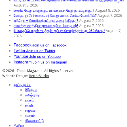
யாருடன் கூட்டணி வைத்தாலும் கொள்கையில் தெளிவாக இருக்கும் திமுக!
August 8, 2026
August 8, 2026
உலகில் வேறு யாருக்கும் வாய்க்காத பேறு தாகூருக்கு…!
August 7, 2026
மேகதாது பிரச்சனை: தற்போது என்ன செய்ய வேண்டும்?
August 7, 2026
இந்தோ – சோவியத் நட்புறவு தழைக்கிறதா?
August 7, 2026
கணக்கு வாத்தியாராக மாறும் எடப்பாடியார்!
August 7,
போதைப்பொருள் கடத்தல்: துப்புக் கொடுத்தால் ரூ.950 கோடி!
2026
Facebook
Join us on Facebook
Twitter
Join us on Twitter
Youtube
Join us on Youtube
Instagram
Join us on Instagram
© 2026 - Thaaii Magazine. All Rights Reserved.
Website Design:
BetterStudio
நாட்டு நடப்பு
இந்தியா
தமிழ்நாடு
உலகம்
கல்வி
சமூகம்
க்ரைம்
விளையாட்டு
சினிமா