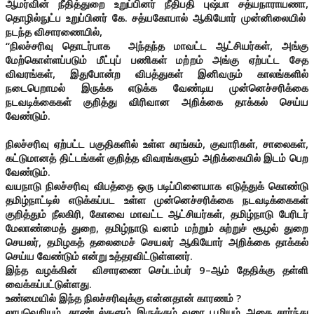
ஆமர்வின் நீதித்துறை உறுப்பினர் நீதிபதி புஷ்பா சத்யநாராயணா,
தொழில்நுட்ப உறுப்பினர் கே. சத்யகோபால் ஆகியோர் முன்னிலையில்
நடந்த விசாரணையில்,
“நிலச்சரிவு தொடர்பாக அந்தந்த மாவட்ட ஆட்சியர்கள், அங்கு
மேற்கொள்ளப்படும் மீட்புப் பணிகள் மற்றம் அங்கு ஏற்பட்ட சேத
விவரங்கள், இதுபோன்ற விபத்துகள் இனிவரும் காலங்களில்
நடைபெறாமல் இருக்க எடுக்க வேண்டிய முன்னெச்சரிக்கை
நடவடிக்கைகள் குறித்து விரிவான அறிக்கை தாக்கல் செய்ய
வேண்டும்.
நிலச்சரிவு ஏற்பட்ட பகுதிகளில் உள்ள சுரங்கம், குவாரிகள், சாலைகள்,
கட்டுமானத் திட்டங்கள் குறித்த விவரங்களும் அறிக்கையில் இடம் பெற
வேண்டும்.
வயநாடு நிலச்சரிவு விபத்தை ஒரு படிப்பினையாக எடுத்துக் கொண்டு
தமிழ்நாட்டில் எடுக்கப்பட உள்ள முன்னெச்சரிக்கை நடவடிக்கைகள்
குறித்தும் நீலகிரி, கோவை மாவட்ட ஆட்சியர்கள், தமிழ்நாடு பேரிடர்
மேலாண்மைத் துறை, தமிழ்நாடு வனம் மற்றும் சுற்றுச் சூழல் துறை
செயலர், தமிழகத் தலைமைச் செயலர் ஆகியோர் அறிக்கை தாக்கல்
செய்ய வேண்டும் என்று உத்தரவிட்டுள்ளனர்.
இந்த வழக்கின் விசாரணை செப்டம்பர் 9–ஆம் தேதிக்கு தள்ளி
வைக்கப்பட்டுள்ளது.
உண்மையில் இந்த நிலச்சரிவுக்கு என்னதான் காரணம் ?
லாபவெறியும், சுரண்டல்களும் இருக்கும் வரை பூமியும் அதை சார்ந்து