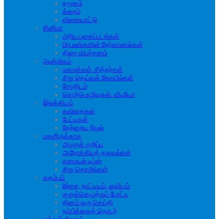
சமூகம்
க்ரைம்
விளையாட்டு
சினிமா
அரிய புகைப்படங்கள்
பிரபலங்களின் நேர்காணல்கள்
திரை விமர்சனம்
ஆன்மிகம்
மகான்கள், சித்தர்கள்
சிறு தெய்வக் கோயில்கள்
சோதிடம்
சொற்பொழிவுகள், வீடியோ
இலக்கியம்
கவிதைகள்
பேட்டிகள்
நேற்றைய நிழல்
மகளிருக்காக
அழகுக் குறிப்பு
ஆரோக்கியத் தகவல்கள்
சமையல் டிப்ஸ்
சிறு தொழில்கள்
கதம்பம்
இசை, நாட்டியம், ஓவியம்
குறுக்கெழுத்துப் போட்டி
தினம் ஒரு செய்தி
நம்பிக்கைத் தொடர்