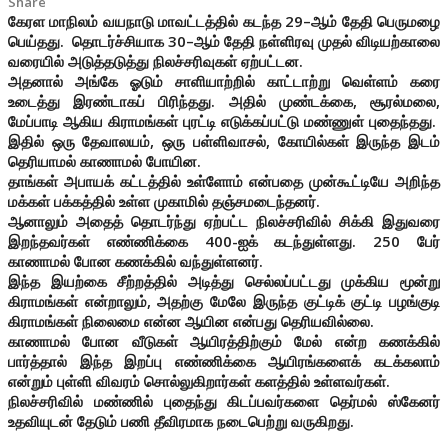
Share
கேரள மாநிலம் வயநாடு மாவட்டத்தில் கடந்த 29–ஆம் தேதி பெருமழை
பெய்தது. தொடர்ச்சியாக 30–ஆம் தேதி நள்ளிரவு முதல் விடியற்காலை
வரையில் அடுத்தடுத்து நிலச்சரிவுகள் ஏற்பட்டன.
அதனால் அங்கே ஓடும் சாளியாற்றில் காட்டாற்று வெள்ளம் கரை
உடைத்து இரண்டாகப் பிரிந்தது. அதில் முண்டக்கை, சூரல்மலை,
மேப்பாடி ஆகிய கிராமங்கள் புரட்டி எடுக்கப்பட்டு மண்ணுள் புதைந்தது.
இதில் ஒரு தேவாலயம், ஒரு பள்ளிவாசல், கோயில்கள் இருந்த இடம்
தெரியாமல் காணாமல் போயின.
தாங்கள் அபாயக் கட்டத்தில் உள்ளோம் என்பதை முன்கூட்டியே அறிந்த
மக்கள் பக்கத்தில் உள்ள முகாமில் தஞ்சமடைந்தனர்.
ஆனாலும் அதைத் தொடர்ந்து ஏற்பட்ட நிலச்சரிவில் சிக்கி இதுவரை
இறந்தவர்கள் எண்ணிக்கை 400-ஐக் கடந்துள்ளது. 250 பேர்
காணாமல் போன கணக்கில் வந்துள்ளனர்.
இந்த இயற்கை சீற்றத்தில் அடித்து செல்லப்பட்டது முக்கிய மூன்று
கிராமங்கள் என்றாலும், அதற்கு மேலே இருந்த குட்டிக் குட்டி பழங்குடி
கிராமங்கள் நிலைமை என்ன ஆயின என்பது தெரியவில்லை.
காணாமல் போன வீடுகள் ஆயிரத்திற்கும் மேல் என்ற கணக்கில்
பார்த்தால் இந்த இறப்பு எண்ணிக்கை ஆயிரங்களைக் கடக்கலாம்
என்றும் புள்ளி விவரம் சொல்லுகிறார்கள் களத்தில் உள்ளவர்கள்.
நிலச்சரிவில் மண்ணில் புதைந்து கிடப்பவர்களை தெர்மல் ஸ்கேனர்
உதவியுடன் தேடும் பணி தீவிரமாக நடைபெற்று வருகிறது.