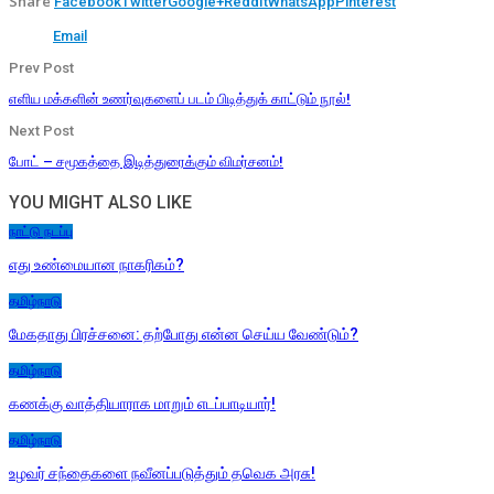
Share
Facebook
Twitter
Google+
ReddIt
WhatsApp
Pinterest
Email
Prev Post
எளிய மக்களின் உணர்வுகளைப் படம் பிடித்துக் காட்டும் நூல்!
Next Post
போட் – சமூகத்தை இடித்துரைக்கும் விமர்சனம்!
YOU MIGHT ALSO LIKE
நாட்டு நடப்பு
எது உண்மையான நாகரிகம்?
தமிழ்நாடு
மேகதாது பிரச்சனை: தற்போது என்ன செய்ய வேண்டும்?
தமிழ்நாடு
கணக்கு வாத்தியாராக மாறும் எடப்பாடியார்!
தமிழ்நாடு
உழவர் சந்தைகளை நவீனப்படுத்தும் தவெக அரசு!