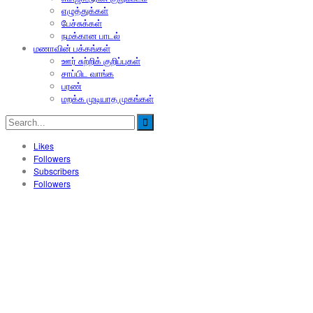
எழுத்துக்கள்
பேச்சுக்கள்
நமக்கான பாடல்
மணாவின் பக்கங்கள்
ஊர் சுற்றிக் குறிப்புகள்
சாப்பிட வாங்க
பரண்
மறக்க முடியாத முகங்கள்
Likes
Followers
Subscribers
Followers