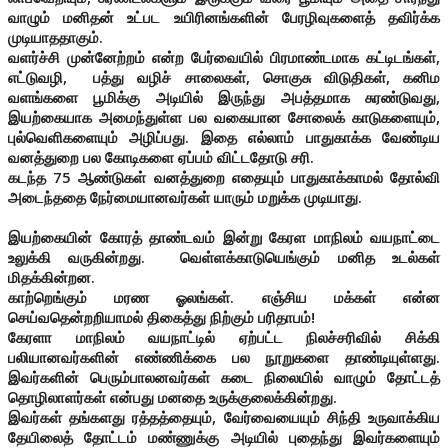
வாழும் மனிதன் உட்பட உயிரினங்களின் பேரழிவுகளைத் தவிர்க்க
முடியாததாகும்.
வளர்ச்சி முன்னேற்றம் என்ற பேர்வையில் பிரமாண்டமாக கட்டிடங்கள்,
எட்டுவழி, பத்து வழிச் சாலைகள், சொகுசு விடுதிகள், கனிம
வளங்களை பூமிக்கு அடியில் இருந்து அபத்தமாக சுரண்டுவது,
இயற்கையாக அமைந்துள்ள பல வகையான சோலைக் காடுகளையும்,
புல்வெளிகளையும் அழிப்பது. இதை எல்லாம் பாதுகாக்க வேண்டிய
வனத்துறை பல கோடிகளை ஏப்பம் விட்டதோடு சரி.
கடந்த 75 ஆண்டுகள் வனத்துறை எதையும் பாதுகாக்காமல் தோல்வி
அடைந்ததை நேர்மையானவர்கள் யாரும் மறுக்க முடியாது.
இயற்கையின் கோரத் தாண்டவம் இன்று கேரள மாநிலம் வயநாட்டை
உலுக்கி வருகின்றது. வெள்ளக்காடுயெங்கும் மனித உடல்கள்
மிதக்கின்றன.
காற்றெங்கும் மரண ஓலங்கள். எஞ்சிய மக்கள் என்ன
செய்வதென்றறியாமல் திகைத்து நிற்கும் பரிதாபம்!
கேரளா மாநிலம் வயநாட்டில் ஏற்பட்ட நிலச்சரிவில் சிக்கி
பலியானவர்களின் எண்ணிக்கை பல நூறுகளை தாண்டியுள்ளது.
இவர்களின் பெரும்பாலனவர்கள் கடை நிலையில் வாழும் தோட்டத்
தொழிலாளர்கள் என்பது மனதை உருக்குலைக்கின்றது.
இவர்கள் தங்களது ரத்தத்தையும், வேர்வையையும் சிந்தி உருவாக்கிய
தேயிலைத் தோட்டம் மண்ணுக்கு அடியில் புதைந்து இவர்களையும்