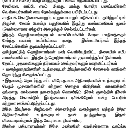
(Sentile Rake) என்ற பெருந்தோட்டங்கள் உருவாக்கப்பட்டது.
தேயிலை, காப்பி, ஏலம், மிளகு, பாக்கு போன்ற பணப்பயிர்கள்
வெள்யைர்களின் லாப நோக்கத்துக்காக பயிரிடப்பட்டது.
சாதியக் கொடுமைகளாலும், வறுமையாலும் எடுக்கப்பட்ட தமிழ்நாட்டின்
திருச்சி, சேலம் போன்ற பகுதிகளில் இருந்து கண்காணிகள் மூலம்
(வெள்ளைகார ஏஜேன்) அழைத்துச் செல்லப்பட்டார்கள்.
இந்தத் தொழிலாளர்களுடன் காலப்போக்கில் கேரள மாநிலத்தைச்
சேர்ந்த மலபார் மாப்பிள்ளை ஏழை, இஸ்லாமியர்கள் இந்தத்
தோட்டங்களில் குடியமர்த்தப்பட்டனர்.
தமிழ்நாட்டுத் தொழிலாளர்கள் பலர் வெளியேறிவிட்ட நிலையில் சமீப
காலங்களில் வட இந்தியத் தொழிலாளர்கள் குடியமர்த்தப்பட்டுள்ளனர்.
தோட்ட முதலாளிகளும் நிர்வாகம் செய்தவர்களும் மாறிவிட்டார்கள்
• வனத்துறையினரின் உடந்தையுடன் இயற்கையின் சோலைக் காடுகள்
தொடர்ந்து சிதைக்கப்பட்டது.
• இதனைத் தொடர்ந்து சட்ட விரோதமாக அதிகாரிகளின் உடந்தையுடன்
பெரும் முதலாளிகளின் சுற்றுலா சொகுசு விடுதிகள், சுகவாசிகள்
தங்களது கால்களை நனைத்துக் கொண்டும் நீச்சல் குளத்தில் நீச்சல்
அடித்து கொண்டும் இயற்கையை ரசிக்கிறோம் என்ற பெயரில்
சுற்றுலா
ஊக்கப்படுத்தப்பட்டது.
இந்த இயற்கை சீரழிவுகள் அனைத்தும் வனத்துறை மற்றும் இதர
அதிகாரிகளின் உடந்தையுடன் தான் நடந்துள்ளது.
இதன்
விளைவுகள்தான் இந்த கோரமான நிலச்சரிவு.
இதற்கு பலியானவர்கள் இந்த மண்ணின் மைந்தர்களாக வாழ்ந்த