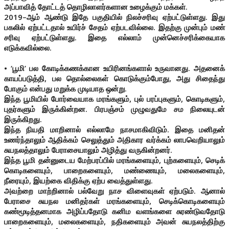
அப்பாவித் தோட்டத் தொழிலாளர்களான உழைக்கும் மக்கள்.
2019–ஆம் ஆண்டு இதே பகுதியில் நிலச்சரிவு ஏற்பட்டுள்ளது. இது
பகலில் ஏற்பட்டதால் உயிர்ச் சேதம் ஏற்படவில்லை. இதற்கு முன்பும் மண்
சரிவு ஏற்பட்டுள்ளது. இதை எல்லாம் முன்னெச்சரிக்கையாக
எடுக்கவில்லை.
• ‘பூமி’ பல கோடிக்கணக்கான உயிரினங்களால் உருவானது. அதனைக்
காயப்படுத்தி, பல தொல்லைகள் கொடுக்கும்போது, அது சிதைந்து
போகும் என்பது மறுக்க முடியாத ஒன்று.
இந்த பூமியில் போர்வையாக மரங்களும், புல் பரப்புகளும், கொடிகளும்,
புதர்களும் இருக்கின்றன. பிரபஞ்சம் முழுவதுமே சம நிலையுடன்
இருக்கிறது.
இந்த நியதி மாறினால் எல்லாமே நாசமாகிவிடும். இதை மனிதன்
உணர்ந்தாலும் ஆதிக்கம் செலுத்தும் அதிகார வர்க்கம் லாபவெறியாலும்
சுயநலத்தாலும் பேராசையாலும் அழித்து வருகின்றனர்.
இந்த பூமி தன்னுடைய மேற்பரப்பில் மரங்களையும், புற்களையும், செடிக்
கொடிகளையும், பாறைகளையும், மண்ணையும், மலைகளையும்,
நீரையும், இயற்கை விதிக்கு ஏற்ப வைத்துள்ளது.
அவற்றை மாற்றினால் பல்வேறு நாச விளைவுகள் ஏற்படும். ஆனால்
பேராசை சுயநல மனிதர்கள் மரங்களையும், செடிக்கொடிகளையும்
கண்மூடித்தனமாக அழிப்பதோடு கனிம வளங்களை சுரண்டுவதோடு
பாறைகளையும், மலைகளையும், நதிகளையும் அவன் சுயநலத்திற்கு