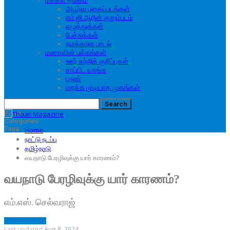
மக்கள் திலகம்
அபூர்வ புகைப்படங்கள்
எம்.ஜி.ஆரின் குறும்படம்
எழுத்துக்கள்
பேச்சுக்கள்
நமக்கான பாடல்
மணாவின் பக்கங்கள்
ஊர் சுற்றிக் குறிப்புகள்
சாப்பிட வாங்க
பரண்
மறக்க முடியாத முகங்கள்
Posts
Categories
Tags
Home
நாட்டு நடப்பு
தமிழ்நாடு
வயநாடு பேரழிவுக்கு யார் காரணம்?
வயநாடு பேரழிவுக்கு யார் காரணம்?
எம்.எஸ். செல்வராஜ்
தமிழ்நாடு
சமூகம்
Last updated
Aug 8, 2024