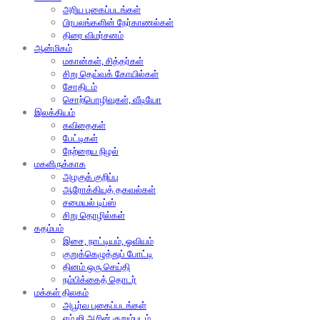
அரிய புகைப்படங்கள்
பிரபலங்களின் நேர்காணல்கள்
திரை விமர்சனம்
ஆன்மிகம்
மகான்கள், சித்தர்கள்
சிறு தெய்வக் கோயில்கள்
சோதிடம்
சொற்பொழிவுகள், வீடியோ
இலக்கியம்
கவிதைகள்
பேட்டிகள்
நேற்றைய நிழல்
மகளிருக்காக
அழகுக் குறிப்பு
ஆரோக்கியத் தகவல்கள்
சமையல் டிப்ஸ்
சிறு தொழில்கள்
கதம்பம்
இசை, நாட்டியம், ஓவியம்
குறுக்கெழுத்துப் போட்டி
தினம் ஒரு செய்தி
நம்பிக்கைத் தொடர்
மக்கள் திலகம்
அபூர்வ புகைப்படங்கள்
எம்.ஜி.ஆரின் குறும்படம்