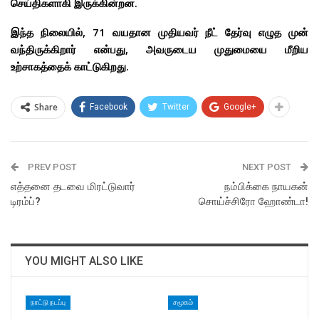
செய்திகளாகி இருக்கின்றன.
இந்த நிலையில், 71 வயதான முதியவர் நீட் தேர்வு எழுத முன்
வந்திருக்கிறார் என்பது, அவருடைய முதுமையை மீறிய
உற்சாகத்தைக் காட்டுகிறது.
Share
Facebook
Twitter
Google+
PREV POST
NEXT POST
எத்தனை தடவை மிரட்டுவார்
நம்பிக்கை நாயகன்
டிரம்ப்?
சொய்ச்சிரோ ஹோண்டா!
YOU MIGHT ALSO LIKE
நாட்டு நடப்பு
சமூகம்