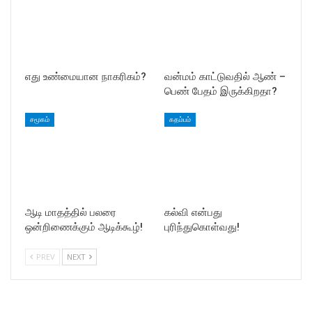
எது உண்மையான நாகரிகம்?
வன்மம் காட்டுவதில் ஆண் –
பெண் பேதம் இருக்கிறதா?
சமூகம்
கதம்பம்
ஆடி மாதத்தில் பலரை
கல்வி என்பது
ஒன்றிணைக்கும் ஆடிக்கூழ்!
புரிந்துகொள்வது!
PREV
NEXT