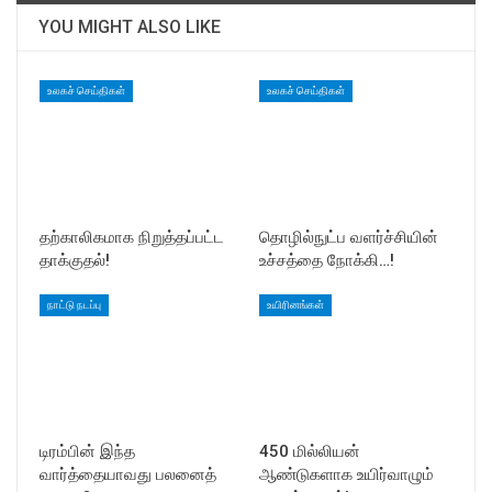
YOU MIGHT ALSO LIKE
உலகச் செய்திகள்
உலகச் செய்திகள்
தற்காலிகமாக நிறுத்தப்பட்ட
தொழில்நுட்ப வளர்ச்சியின்
தாக்குதல்!
உச்சத்தை நோக்கி…!
நாட்டு நடப்பு
உயிரினங்கள்
டிரம்பின் இந்த
450 மில்லியன்
வார்த்தையாவது பலனைத்
ஆண்டுகளாக உயிர்வாழும்