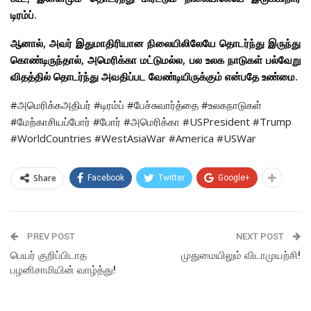
டிரம்ப்.
ஆனால், அவர் இதுமாதிரியான நிலையிலிலேயே தொடர்ந்து இருந்து
கொண்டிருந்தால், அமெரிக்கா மட்டுமல்ல, பல உலக நாடுகள் பல்வேறு
விதத்தில் தொடர்ந்து அவதிப்பட வேண்டியிருக்கும் என்பதே உண்மை.
#அமெரிக்கஅதிபர் #டிரம்ப் #பேச்சுவார்த்தை #உலகநாடுகள்
#மேற்காசியப்போர் #போர் #அமெரிக்கா #USPresident #Trump
#WorldCountries #WestAsiaWar #America #USWar
Share
Facebook
Twitter
Google+
PREV POST
NEXT POST
பெயர் குறிப்பிடாத
முதுமையிலும் விடாமுயற்சி!
பழனிசாமியின் வாழ்த்து!