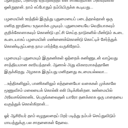
ஆனந்தம், அமைதி ஏற்படுகிறதா என் சாசுவதமான அளவுகோல்
ஒன்றுதான். நாம் எப்போதும் நம்பியிருக்க கூடியது…
பழமையின் உரத்தில் இருந்து புதுமையைப் படைத்தால்தான் ஒரு
மனித ஜாதியை உருவாக்க முடியும். புதுமையையே வெறியாகவும்
குறிக்கோளாகவும் கொண்டு புரட்சி செய்த நாடுகளில் மீண்டும் கூடை
கூடையாகப் பழமையின் மண்ணைக்கொண்டு கொட்டிச் சேர்த்துக்
கொண்டிருப்பதை நாம பார்த்தே வருகிறோம்.
பழமையும் புதுமையும் இருகண்கள் ஒற்றைக் கண்ணுடன் வாழ்வது
சாத்தியமான காரியந்தான். ஆனால் அது விகாரமாகத்தானே
இருக்கிறது. அழகாக இருப்பது மனிதனது கடமையல்லவா…
…உத்திகளிலும், பாணிகளிலும் எத்தனையோ வகைகள் முக்காலே
மூணுவீசம் மலையைக் கொல்லி எலி பிடிக்கின்றன. உண்மையில்
அவேசங்கொண்ட பெருங்கலைஞன் யாரோ தனக்காக ஒரு பாதையை
வகுத்துக் கொள்கிறான்…
ஓர் ஆசிரியர் தாம் எழுதுவதைப் பிறர் படித்து நம்பச் செய்துவிடும்
மாயத்துக்கு பல சாதனைகள் தேவை.