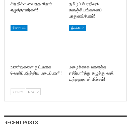
சிந்திக்க வைத்த சிறார்
தமிழ்ப் பேரறிவுக்
எழுத்தாளர்கள்!
களஞ்சியங்களைப்
பாதுகாப்போம்!
இலக்கியம்
இலக்கியம்
உணர்வுகளை நுட்பமாக
மழைக்காக வானத்த
வெளிப்படுத்திய படைப்பாளி!
எதிர்பார்த்து கழுத்து வலி
வந்ததுதான் மிச்சம்!
PREV
NEXT
RECENT POSTS