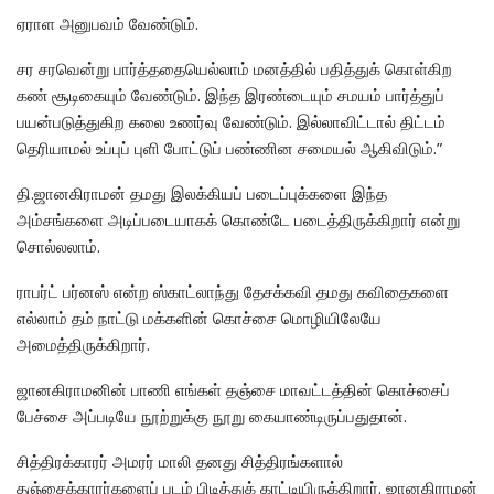
ஏராள அனுபவம் வேண்டும்.
சர சரவென்று பார்த்ததையெல்லாம் மனத்தில் பதித்துக் கொள்கிற
கண் சூடிகையும் வேண்டும். இந்த இரண்டையும் சமயம் பார்த்துப்
பயன்படுத்துகிற கலை உணர்வு வேண்டும். இல்லாவிட்டால் திட்டம்
தெரியாமல் உப்புப் புளி போட்டுப் பண்ணின சமையல் ஆகிவிடும்.”
தி.ஜானகிராமன் தமது இலக்கியப் படைப்புக்களை இந்த
அம்சங்களை அடிப்படையாகக் கொண்டே படைத்திருக்கிறார் என்று
சொல்லலாம்.
ராபர்ட் பர்னஸ் என்ற ஸ்காட்லாந்து தேசக்கவி தமது கவிதைகளை
எல்லாம் தம் நாட்டு மக்களின் கொச்சை மொழியிலேயே
அமைத்திருக்கிறார்.
ஜானகிராமனின் பாணி எங்கள் தஞ்சை மாவட்டத்தின் கொச்சைப்
பேச்சை அப்படியே நூற்றுக்கு நூறு கையாண்டிருப்பதுதான்.
சித்திரக்காரர் அமரர் மாலி தனது சித்திரங்களால்
தஞ்சைக்காரர்களைப் படம் பிடித்துக் காட்டியிருக்கிறார். ஜானகிராமன்