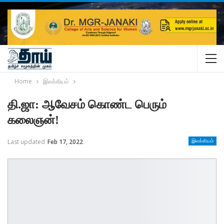
Home
இலக்கியம்
தி.ஜா: ஆவேசம் கொண்ட பெரும்
கலைஞன்!
Last updated
Feb 17, 2022
இலக்கியம்