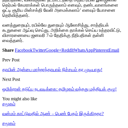
தெர்மல் கேமராக்கள் பொருத்தலாம் எனவும், தண்டவாளங்களை
ஒட்டி சூரிய மின்சக்தி வேலி அமைக்கலாம்’ எனவும் யோசனை
தெரிவித்தனர்.
வனத்துறையும், ரயில்வே துறையும் ஆலோசித்து, சாத்தியக்
கூறுகளை ஆய்வு செய்து, அறிக்கை தாக்கல் செய்ய உத்தரவிட்டு,
விசாரணையை ஜனவரி 7-ம் தேதிக்கு நீதிபதிகள் தள்ளி
வைத்தனர்.
Share
Facebook
Twitter
Google+
ReddIt
WhatsApp
Pinterest
Email
Prev Post
தாயின் அன்பை மாற்றாந்தாயால் நிச்சயம் தர முடியாது!
Next Post
ஒமிக்ரான் தடுப்பு நடவடிக்கை: தமிழகம் வந்தது மத்தியக் குழு!
You might also like
சமூகம்
வன்மம் காட்டுவதில் ஆண் – பெண் பேதம் இருக்கிறதா?
சமூகம்