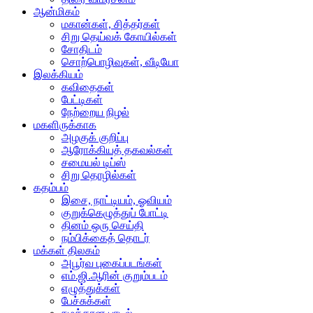
ஆன்மிகம்
மகான்கள், சித்தர்கள்
சிறு தெய்வக் கோயில்கள்
சோதிடம்
சொற்பொழிவுகள், வீடியோ
இலக்கியம்
கவிதைகள்
பேட்டிகள்
நேற்றைய நிழல்
மகளிருக்காக
அழகுக் குறிப்பு
ஆரோக்கியத் தகவல்கள்
சமையல் டிப்ஸ்
சிறு தொழில்கள்
கதம்பம்
இசை, நாட்டியம், ஓவியம்
குறுக்கெழுத்துப் போட்டி
தினம் ஒரு செய்தி
நம்பிக்கைத் தொடர்
மக்கள் திலகம்
அபூர்வ புகைப்படங்கள்
எம்.ஜி.ஆரின் குறும்படம்
எழுத்துக்கள்
பேச்சுக்கள்