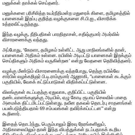
மனுக்கள் தாக்கல் செய்தனர்.
மனுக்களை பரிசீலித்த உயர்நீதிமன்ற மதுரைக் கிளை, தமிழகத்தில்
யானைகள் இறப்பு குறித்த வழக்குகளை சி.பி.ஐ., விசாரிக்க
உத்தரவிட்டிருந்தது.
இந்த வழக்கு, நீதிபதிகள் பாரதிதாசன், சதீஷ்குமார் அமர்வில்
விசாரணைக்கு வந்தது.
அப்போது, ‘கேரளா, தமிழகம் உள்ளிட்ட ஆறு மாநிலங்களில் தான்,
யானைகள் அதிகம் உள்ளன. ரயிலில் அடிபட்டு யானைகள் இறக்கும்
செய்திகளும் அதிகம் வருகின்றன’ என்று வேதனை தெரிவித்தனர்.
வழக்கு மீண்டும் விசாரணைக்கு வந்தபோது, தெற்கு ரயில்வே
சார்பில் வழக்கறிஞர் பி.டி.ராம்குமார் ஆஜராகி, ”யானைகள் கடக்கும்
பகுதியில், வேகக் கட்டுப்பாடுகள் விதிக்கப்பட்டுள்ளன.
விலங்குகள் கடப்பதற்கு ஏதுவாக, குறிப்பிட்ட பகுதியில்
தண்டவாளங்களுக்கு அடியில், ஏழு கோடி ரூபாய் செலவில் பாதை
அமைக்க திட்டமிடப்பட்டுள்ளது.
நவீன தகவல் தொடர்பு சாதனங்கள்
பயன்படுத்தியதால் 69 சம்பவங்கள் தவிர்க்கப்பட்டன” என்று
கூறினார்.
இதைத் தொடர்ந்து, பெரும்பாலும் இரவு நேரங்களிலும்,
அதிகாலையிலும் தான் இந்த விபத்துக்கள் நடப்பதாகக் கூறிய
நீதிபதிகள், விலங்குகள் நடமாட்டத்தை அறிய ரயில் இன்ஜினில்