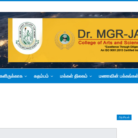
களிருக்காக
கதம்பம்
மக்கள் திலகம்
மணாவின் பக்கங்கள
அரசியல்