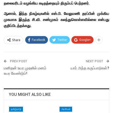
தலைவரிடம் வழங்கிய கடிதத்தையும் திரும்பப் பெற்றனர்.
ஆனால், இந்த நிகழ்வுகளில் எஸ்.பி. வேலுமணி தரப்பின் முக்கிய
முகமாக இருந்த சி.வி. சண்முகம் கலந்துகொள்ளவில்லை என்பது
குறிப்பிடத்தக்கது.
Share
Facebook
Twitter
Google+
PREV POST
NEXT POST
மனிதன் உயர முதலில் மனம்
யார் அந்த கருப்பாடுகள்?
உயர வேண்டும்!
YOU MIGHT ALSO LIKE
தமிழ்நாடு
அரசியல்