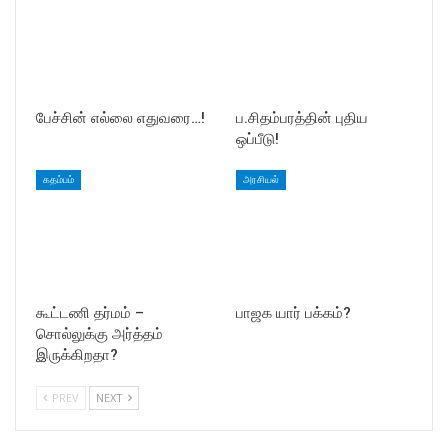
பேச்சின் எல்லை எதுவரை…!
ப.சிதம்பரத்தின் புதிய
ஒப்பீடு!
கதம்பம்
அரசியல்
கூட்டணி தர்மம் –
பாஜக யார் பக்கம்?
சொல்லுக்கு அர்த்தம்
இருக்கிறதா?
PREV
NEXT