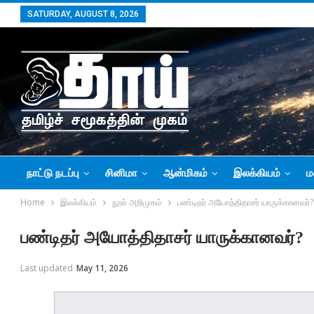
SATURDAY, AUGUST 8, 2026
நாட்டு நடப்பு
சினிமா
ஆன்மிகம்
இலக்கியம்
ம
Home
இலக்கியம்
நூல் அறிமுகம்
பண்டிதர் அயோத்திதாசர் யாருக்கானவர்?
பண்டிதர் அயோத்திதாசர் யாருக்கானவர்?
Last updated
May 11, 2026