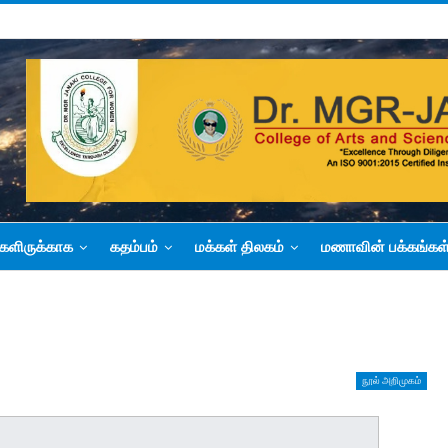
களிருக்காக
கதம்பம்
மக்கள் திலகம்
மணாவின் பக்கங்கள
நூல் அறிமுகம்