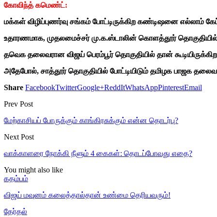
கோவிந்த் கமெண்ட்:
மக்கள் விழிப்புணர்வு சங்கம் போட்டிருக்கிற கண்டிஷனை எல்லாம் க
உதாரணமாக, முதலமைச்சர் மு.க.ஸ்டாலின் கொளத்தூர் தொகுதியில்தா
தவெக தலைவரான விஜய் பெரம்பூர் தொகுதியில் தான் கூடியிருக்கிறார
அதேபோல், சாத்தூர் தொகுதியில் போட்டியிடும் தமிழக பாஜக தலைவர
Share
Facebook
Twitter
Google+
ReddIt
WhatsApp
Pinterest
Email
Prev Post
மேற்காசியப் போருக்கும் காங்கிரசுக்கும் என்ன தொடர்பு?
Next Post
வாக்காளரை நோக்கி நீளும் 4 கைகள்: தொடப்போவது எதை?
You might also like
கதம்பம்
விஜய் மவுனம் கலைத்தால்தான் உண்மை தெரியவரும்!
தேர்தல்