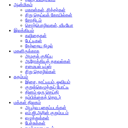
ஆன்மிகம்
மகான்கள், சித்தர்கள்
சிறு தெய்வக் கோயில்கள்
சோதிடம்
சொற்பொழிவுகள், வீடியோ
இலக்கியம்
கவிதைகள்
பேட்டிகள்
நேற்றைய நிழல்
மகளிருக்காக
அழகுக் குறிப்பு
ஆரோக்கியத் தகவல்கள்
சமையல் டிப்ஸ்
சிறு தொழில்கள்
கதம்பம்
இசை, நாட்டியம், ஓவியம்
குறுக்கெழுத்துப் போட்டி
தினம் ஒரு செய்தி
நம்பிக்கைத் தொடர்
மக்கள் திலகம்
அபூர்வ புகைப்படங்கள்
எம்.ஜி.ஆரின் குறும்படம்
எழுத்துக்கள்
பேச்சுக்கள்