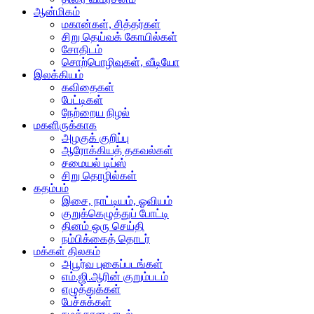
ஆன்மிகம்
மகான்கள், சித்தர்கள்
சிறு தெய்வக் கோயில்கள்
சோதிடம்
சொற்பொழிவுகள், வீடியோ
இலக்கியம்
கவிதைகள்
பேட்டிகள்
நேற்றைய நிழல்
மகளிருக்காக
அழகுக் குறிப்பு
ஆரோக்கியத் தகவல்கள்
சமையல் டிப்ஸ்
சிறு தொழில்கள்
கதம்பம்
இசை, நாட்டியம், ஓவியம்
குறுக்கெழுத்துப் போட்டி
தினம் ஒரு செய்தி
நம்பிக்கைத் தொடர்
மக்கள் திலகம்
அபூர்வ புகைப்படங்கள்
எம்.ஜி.ஆரின் குறும்படம்
எழுத்துக்கள்
பேச்சுக்கள்