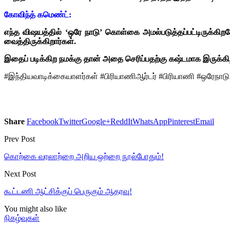
கோவிந்த் கமெண்ட்:
எந்த விஷயத்தில் ‘ஒரே நாடு’ கொள்கை அமல்படுத்தப்பட்டிருக்க
வைத்திருக்கிறார்கள்.
இதைப் படிக்கிற நமக்கு தான் அதை செரிப்பதற்கு கஷ்டமாக இருக்கி
#இந்தியவாடிக்கையாளர்கள் #பிரியாணிஆர்டர் #பிரியாணி #ஒரேநாடு #இ
Share
Facebook
Twitter
Google+
ReddIt
WhatsApp
Pinterest
Email
Prev Post
கொற்கை வரலாற்றை அறிய ஒற்றை நூல்போதும்!
Next Post
கூட்டணி ஆட்சிக்குப் பெருகும் ஆதரவு!
You might also like
நிகழ்வுகள்