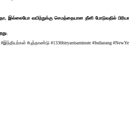
ிறதோ, இல்லையோ வயிற்றுக்கு செமத்தையான தீனி போடுவதில் பிரியா
றது.
ந்தியர்கள் #புத்தாண்டு #1336biryanisaminute #Indiarang #NewYear 