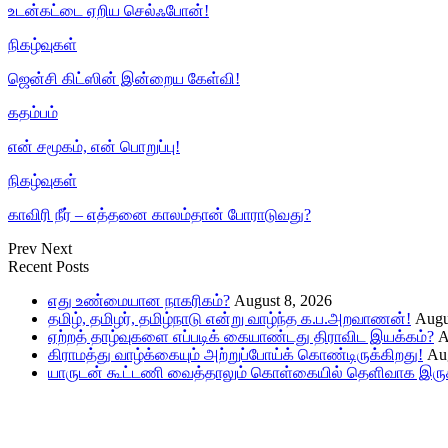
உடன்கட்டை ஏறிய செல்ஃபோன்!
நிகழ்வுகள்
ஜென்சி கிட்ஸின் இன்றைய கேள்வி!
கதம்பம்
என் சமூகம், என் பொறுப்பு!
நிகழ்வுகள்
காவிரி நீர் – எத்தனை காலம்தான் போராடுவது?
Prev
Next
Recent Posts
எது உண்மையான நாகரிகம்?
August 8, 2026
தமிழ், தமிழர், தமிழ்நாடு என்று வாழ்ந்த க.ப.அறவாணன்!
Augu
ஏற்றத் தாழ்வுகளை எப்படிக் கையாண்டது திராவிட இயக்கம்?
A
கிராமத்து வாழ்க்கையும் அற்றுப்போய்க் கொண்டிருக்கிறது!
Aug
யாருடன் கூட்டணி வைத்தாலும் கொள்கையில் தெளிவாக இருக்