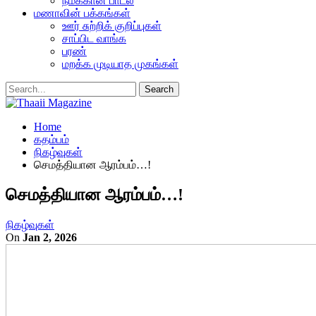
நமக்கான பாடல்
மணாவின் பக்கங்கள்
ஊர் சுற்றிக் குறிப்புகள்
சாப்பிட வாங்க
பரண்
மறக்க முடியாத முகங்கள்
Home
கதம்பம்
நிகழ்வுகள்
செமத்தியான ஆரம்பம்…!
செமத்தியான ஆரம்பம்…!
நிகழ்வுகள்
On
Jan 2, 2026