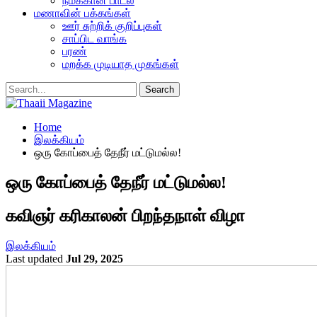
நமக்கான பாடல்
மணாவின் பக்கங்கள்
ஊர் சுற்றிக் குறிப்புகள்
சாப்பிட வாங்க
பரண்
மறக்க முடியாத முகங்கள்
Home
இலக்கியம்
ஒரு கோப்பைத் தேநீர் மட்டுமல்ல!
ஒரு கோப்பைத் தேநீர் மட்டுமல்ல!
கவிஞர் கரிகாலன் பிறந்தநாள் விழா
இலக்கியம்
Last updated
Jul 29, 2025