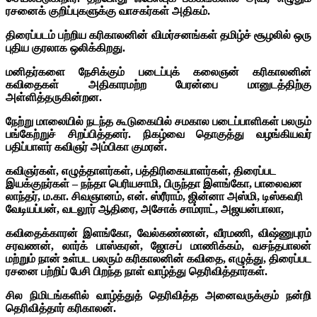
ரசனைக் குறிப்புகளுக்கு வாசகர்கள் அதிகம்.
திரைப்படம் பற்றிய கரிகாலனின் விமர்சனங்கள் தமிழ்ச் சூழலில் ஒரு
புதிய குரலாக ஒலிக்கிறது.
மனிதர்களை நேசிக்கும் படைப்புக் கலைஞன் கரிகாலனின்
கவிதைகள் அதிகாரமற்ற பேரன்பை மானுடத்திற்கு
அள்ளித்தருகின்றன.
நேற்று மாலையில் நடந்த கூடுகையில் சமகால படைப்பாளிகள் பலரும்
பங்கேற்றுச் சிறப்பித்தனர். நிகழ்வை தொகுத்து வழங்கியவர்
பதிப்பாளர் கவிஞர் அம்பிகா குமரன்.
கவிஞர்கள், எழுத்தாளர்கள், பத்திரிகையாளர்கள், திரைப்பட
இயக்குநர்கள் – நந்தா பெரியசாமி, பிருந்தா இளங்கோ, பாலைவன
லாந்தர், ம.கா. சிவஞானம், என். ஸ்ரீராம், ஜின்னா அஸ்மி, டிஸ்கவரி
வேடியப்பன், வடலூர் ஆதிரை, அசோக் சாம்ராட், அஜயன்பாலா,
கவிதைக்காரன் இளங்கோ, வேல்கண்ணன், வீரமணி, விஷ்ணுபுரம்
சரவணன், லார்க் பாஸ்கரன், ஜோசப் மாணிக்கம், வசந்தபாலன்
மற்றும் நான் உள்பட பலரும் கரிகாலனின் கவிதை, எழுத்து, திரைப்பட
ரசனை பற்றிப் பேசி பிறந்த நாள் வாழ்த்து தெரிவித்தார்கள்.
சில நிமிடங்களில் வாழ்த்துத் தெரிவித்த அனைவருக்கும் நன்றி
தெரிவித்தார் கரிகாலன்.