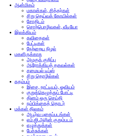
ஆன்மிகம்
மகான்கள், சித்தர்கள்
சிறு தெய்வக் கோயில்கள்
சோதிடம்
சொற்பொழிவுகள், வீடியோ
இலக்கியம்
கவிதைகள்
பேட்டிகள்
நேற்றைய நிழல்
மகளிருக்காக
அழகுக் குறிப்பு
ஆரோக்கியத் தகவல்கள்
சமையல் டிப்ஸ்
சிறு தொழில்கள்
கதம்பம்
இசை, நாட்டியம், ஓவியம்
குறுக்கெழுத்துப் போட்டி
தினம் ஒரு செய்தி
நம்பிக்கைத் தொடர்
மக்கள் திலகம்
அபூர்வ புகைப்படங்கள்
எம்.ஜி.ஆரின் குறும்படம்
எழுத்துக்கள்
பேச்சுக்கள்