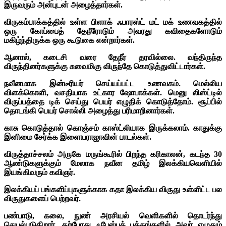
இருவரும் அன்புடன் அழைத்தார்கள்.
விருகம்பாக்கத்தில் உள்ள பிளாக் ஃபாரஸ்ட் மட் மக் உணவகத்தில்
ஒரு கோப்பைத் தேநீரோடும் அவரது கவிதைகளோடும்
மகிழ்ந்திருக்க ஒரு கூடுகை என்றார்கள்.
ஆனால், கடைசி வரை தேநீர் தரவில்லை. வந்திருந்த
விருந்தினர்களுக்கு சுவைமிகு விருந்தே கொடுத்துவிட்டார்கள்.
நவீனமாக இன்டீரியர் செய்யப்பட்ட உணவகம். மெல்லிய
விளக்கொளி, வசதியாக உட்கார ஷோபாக்கள். மெனு லிஸ்ட்டில்
விருப்பத்தை டிக் செய்து பெயர் எழுதிக் கொடுத்தோம். சூப்பில்
தொடங்கி பெயர் சொல்லி அழைத்து பரிமாறினார்கள்.
காசு கொடுத்தால் கொஞ்சம் காஸ்ட்லியாக இருக்கலாம். காதுக்கு
இனிமை சேர்க்க இளையராஜாவின் பாடல்கள்.
விருத்தாச்சலம் அருகே மருங்கூரில் பிறந்த கரிகாலன், கடந்த 30
ஆண்டுகளுக்கும் மேலாக நவீன தமிழ் இலக்கியவெளியில்
இயங்கிவரும் கவிஞர்.
இலக்கியப் பங்களிப்புகளுக்காக கதா இலக்கிய விருது உள்ளிட்ட பல
விருதுகளைப் பெற்றவர்.
பண்பாடு, கலை, நுண் அரசியல் வெளிகளில் தொடர்ந்து
செயல்படுகிறார். தற்போது ஃபேஸ்புக் பக்கங்களில் அவர் எழுதும்