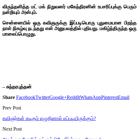
விருந்தளித்த மட் மக் நிறுவனர் மகேந்திரனின் உபசரிப்புக்கு பெரும்
நன்றியும் அன்பும்.
சென்னையில் ஒரு கவிஞருக்கு இப்படியொரு புதுமையான பிறந்த
நாள் நிகழ்வு நடந்தது என் அனுபவத்தில் புதியது. மகிழ்ந்திருந்த ஒரு
மாலைப்பொழுது.
– சுந்தரபுத்தன்
Share
Facebook
Twitter
Google+
ReddIt
WhatsApp
Pinterest
Email
Prev Post
கவிஞர்கள் கடிதம் எழுதினால் எப்படியிருக்கும்?
Next Post