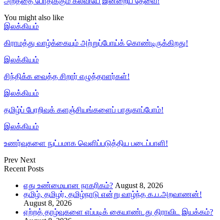
அறத்தை போதிக்கும் கல்வியே இன்றைய தேவை!
You might also like
இலக்கியம்
கிராமத்து வாழ்க்கையும் அற்றுப்போய்க் கொண்டிருக்கிறது!
இலக்கியம்
சிந்திக்க வைத்த சிறார் எழுத்தாளர்கள்!
இலக்கியம்
தமிழ்ப் பேரறிவுக் களஞ்சியங்களைப் பாதுகாப்போம்!
இலக்கியம்
உணர்வுகளை நுட்பமாக வெளிப்படுத்திய படைப்பாளி!
Prev
Next
Recent Posts
எது உண்மையான நாகரிகம்?
August 8, 2026
தமிழ், தமிழர், தமிழ்நாடு என்று வாழ்ந்த க.ப.அறவாணன்!
August 8, 2026
ஏற்றத் தாழ்வுகளை எப்படிக் கையாண்டது திராவிட இயக்கம்?