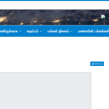
களிருக்காக
கதம்பம்
மக்கள் திலகம்
மணாவின் பக்கங்கள
இலக்கியம்