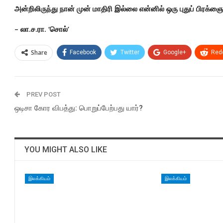
அன்றிலிருந்து நான் முன் மாதிரி இல்லை என்னில் ஒரு புதுப் பிரக்
– லா.ச.ரா. ‘சொல்’
Share
Facebook
Twitter
Google+
Redd
PREV POST
ஒடிசா கோர விபத்து: பொறுப்பேற்பது யார்?
YOU MIGHT ALSO LIKE
இலக்கியம்
இலக்கியம்