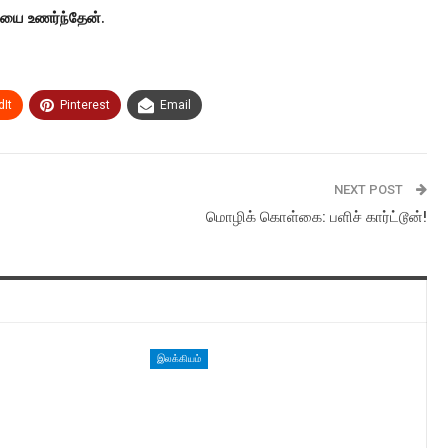
ஞையை உணர்ந்தேன்.
It
Pinterest
Email
NEXT POST
மொழிக் கொள்கை: பளிச் கார்ட்டூன்!
இலக்கியம்