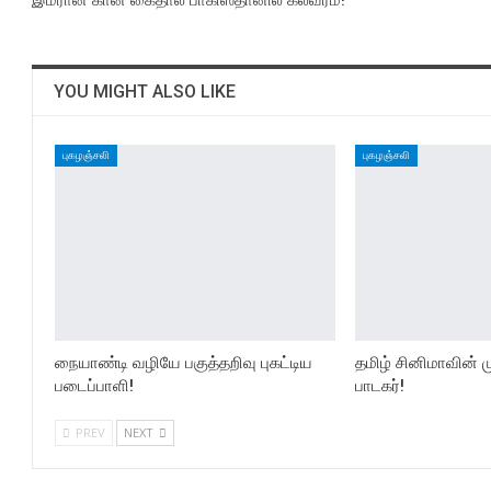
இம்ரான் கான் கைதால் பாகிஸ்தானில் கலவரம்!
YOU MIGHT ALSO LIKE
புகழஞ்சலி
புகழஞ்சலி
நையாண்டி வழியே பகுத்தறிவு புகட்டிய
தமிழ் சினிமாவின் 
படைப்பாளி!
பாடகர்!
PREV
NEXT