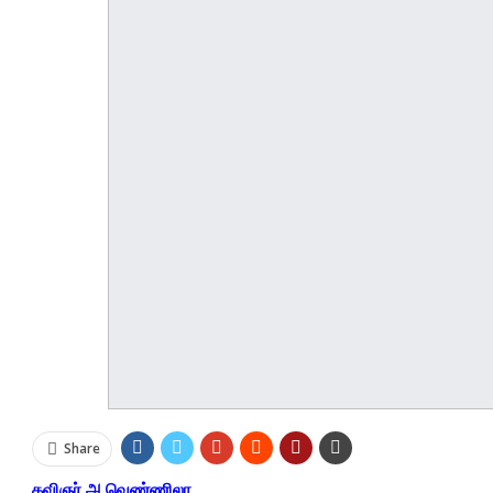
Share
கவிஞர் அ.வெண்ணிலா