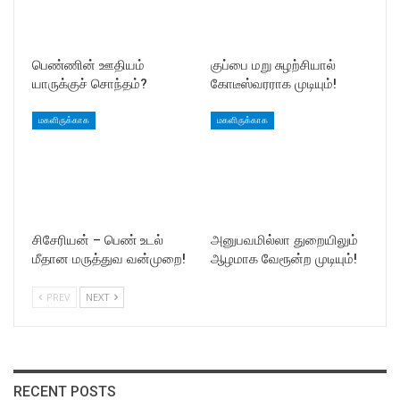
பெண்ணின் ஊதியம்
குப்பை மறு சுழற்சியால்
யாருக்குச் சொந்தம்?
கோடீஸ்வரராக முடியும்!
மகளிருக்காக
மகளிருக்காக
சிசேரியன் – பெண் உடல்
அனுபவமில்லா துறையிலும்
மீதான மருத்துவ வன்முறை!
ஆழமாக வேரூன்ற முடியும்!
PREV
NEXT
RECENT POSTS