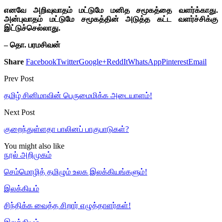
எனவே அறிவுவாதம் மட்டுமே மனித சமூகத்தை வளர்க்காது.
அன்புவாதம் மட்டுமே சமூகத்தின் அடுத்த கட்ட வளர்ச்சிக்கு
இட்டுச்செல்லாது.
– தொ. பரமசிவன்
Share
Facebook
Twitter
Google+
ReddIt
WhatsApp
Pinterest
Email
Prev Post
தமிழ் சினிமாவின் பெருமைமிக்க அடையாளம்!
Next Post
குறைந்துள்ளதா பாலினப் பாகுபாடுகள்?
You might also like
நூல் அறிமுகம்
செம்மொழித் தமிழும் உலக இலக்கியங்களும்!
இலக்கியம்
சிந்திக்க வைத்த சிறார் எழுத்தாளர்கள்!