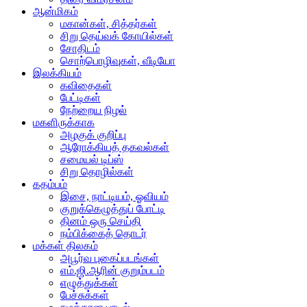
ஆன்மிகம்
மகான்கள், சித்தர்கள்
சிறு தெய்வக் கோயில்கள்
சோதிடம்
சொற்பொழிவுகள், வீடியோ
இலக்கியம்
கவிதைகள்
பேட்டிகள்
நேற்றைய நிழல்
மகளிருக்காக
அழகுக் குறிப்பு
ஆரோக்கியத் தகவல்கள்
சமையல் டிப்ஸ்
சிறு தொழில்கள்
கதம்பம்
இசை, நாட்டியம், ஓவியம்
குறுக்கெழுத்துப் போட்டி
தினம் ஒரு செய்தி
நம்பிக்கைத் தொடர்
மக்கள் திலகம்
அபூர்வ புகைப்படங்கள்
எம்.ஜி.ஆரின் குறும்படம்
எழுத்துக்கள்
பேச்சுக்கள்