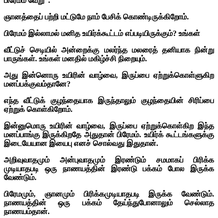
பிரேமம் வேறு”.
ஞானத்தைப் பற்றி மட்டுமே நாம் பேசிக் கொண்டிருக்கிறோம்.
பிரேமம் இல்லாமல் மனித உயிர்க்கூட்டம் எப்படியிருக்கும்? உங்கள்
வீட்டுச் செடியில் அன்றைக்கு மலர்ந்த மலரைத் தனியாக நின்று
பாருங்கள். உங்கள் மனதில் மகிழ்ச்சி நிறையும்.
அது இன்னொரு உயிரின் வாழ்வை, இருப்பை ஏற்றுக்கொள்ளுகிற
மனப்பக்குவம்தானே?
எந்த வீட்டுக் குழந்தையாக இருந்தாலும் குழந்தையின் சிரிப்பை
ஏற்றுக் கொள்கிறோம்.
இன்னுமொரு உயிரின் வாழ்வை, இருப்பை ஏற்றுக்கொள்கிற இந்த
மனப்பாங்கு இருக்கிறதே அதுதான் பிரேமம். உயிர்க் கூட்டங்களுக்கு
இடையேயான இயைபு எனச் சொல்வது இதுதான்.
அறிவுவாதமும் அன்புவாதமும் இரண்டும் சமமாகப் பிரிக்க
முடியாதபடி ஒரு நாணயத்தின் இரண்டு பக்கம் போல இருக்க
வேண்டும்.
பிரேமமும், ஞானமும் பிரிக்கமுடியாதபடி இருக்க வேண்டும்.
நாணயத்தின் ஒரு பக்கம் தேய்ந்துபோனாலும் செல்லாத
நாணயம்தான்.