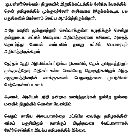
(ஓ.பன்னீர்செல்வம்) திமுகவில் இறுதிக்கட்டத்தில் சேர்ந்த வேகத்தில்,
தென் தமிழகத்தில் முக்குலத்தோர் அதிகமாக இருக்கக்கூடிய பல
பகுதிகளில் பிரச்சாரம் செய்ய ஆரம்பித்திருக்கிறார்.
அதே மாதிரி முக்குலத்தூர் செல்வாக்குள்ள கமுதிக்குச் சென்று
தன்னுடைய கட்சிக் கொடியை அறிவித்தவரான சசிகலா, அதைத்
தொடர்ந்து போயஸ் கார்டனில் தனது கட்சிப் பெயரையும்
அறிவித்திருக்கிறார்.
தேர்தல் தேதி அறிவிக்கப்பட்டுள்ள நிலையில், தென் தமிழகத்திலும்
முக்குலத்தோர் அதிகம் உள்ள வெவ்வேறு தொகுதிகளிலும் அந்த
சமுதாயத்தினரின் வாக்குகளைப் பெறுவதற்கான முயற்சிகள்
மேற்கொள்ளப்படலாம்.
ஆனால், அரசியல் பற்றி நன்றாக உணர்ந்தவர்கள் ஒன்றே ஒன்றை
மனதில் நிறுத்திக் கொள்ள வேண்டும்.
வெறும் சாதிய அடையாளத்தை மட்டுமே வைத்து தமிழகத்தின்
எந்தப் பகுதியிலும் தனக்குப் பிடித்தவரை வேட்பாளராகத்
தேர்ந்தெடுக்கிற இயல்பு தமிழகத்தில் இல்லை.