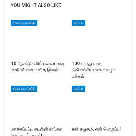
YOU MIGHT ALSO LIKE
தினம் ஒரு செய்தி
கதம்பம்
10 ஆண்டுகளில் மலையளவு
100 வயது வரை
மாறிப்போன மனித இனம்!
ஆரோக்கியமாக வாழும்
மக்கள்!
தினம் ஒரு செய்தி
கதம்பம்
மறக்கப்பட்ட கடலின் ராட்சச
என் சமூகம், என் பொறுப்பு!
வேட்டைக்காரன்!