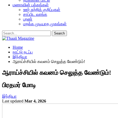
நமக்கான பாடல்
மணாவின் பக்கங்கள்
ஊர் சுற்றிக் குறிப்புகள்
சாப்பிட வாங்க
பரண்
மறக்க முடியாத முகங்கள்
Home
நாட்டு நடப்பு
இந்தியா
ஆராய்ச்சியில் கவனம் செலுத்த வேண்டும்!
ஆராய்ச்சியில் கவனம் செலுத்த வேண்டும்!
பிரதமர் மோடி
இந்தியா
Last updated
Mar 4, 2026