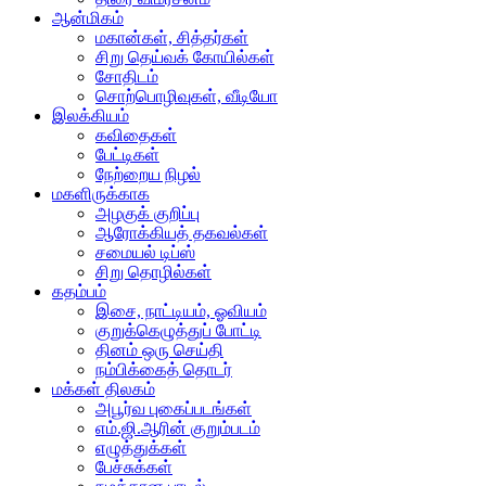
ஆன்மிகம்
மகான்கள், சித்தர்கள்
சிறு தெய்வக் கோயில்கள்
சோதிடம்
சொற்பொழிவுகள், வீடியோ
இலக்கியம்
கவிதைகள்
பேட்டிகள்
நேற்றைய நிழல்
மகளிருக்காக
அழகுக் குறிப்பு
ஆரோக்கியத் தகவல்கள்
சமையல் டிப்ஸ்
சிறு தொழில்கள்
கதம்பம்
இசை, நாட்டியம், ஓவியம்
குறுக்கெழுத்துப் போட்டி
தினம் ஒரு செய்தி
நம்பிக்கைத் தொடர்
மக்கள் திலகம்
அபூர்வ புகைப்படங்கள்
எம்.ஜி.ஆரின் குறும்படம்
எழுத்துக்கள்
பேச்சுக்கள்