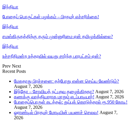
இந்தியா
போதைப் பொருட்கள் புழக்கம் – பிரதமர் எச்சரிக்கை!
இந்தியா
சமஸ்கிருதத்திற்கு தரும் முன்னுரிமை ஏன் தமிழுக்கில்லை?
இந்தியா
உச்சநீதிமன்ற உத்தரவில் வயது சார்ந்த பாரபட்சம் ஏன்?
Prev
Next
Recent Posts
மேகதாது பிரச்சனை: தற்போது என்ன செய்ய வேண்டும்?
August 7, 2026
இந்தோ – சோவியத் நட்புறவு தழைக்கிறதா?
August 7, 2026
கணக்கு வாத்தியாராக மாறும் எடப்பாடியார்!
August 7, 2026
போதைப்பொருள் கடத்தல்: துப்புக் கொடுத்தால் ரூ.950 கோடி!
August 7, 2026
ஓராண்டில் பிரதமர் மோடியின் பயணச் செலவு!
August 7,
2026