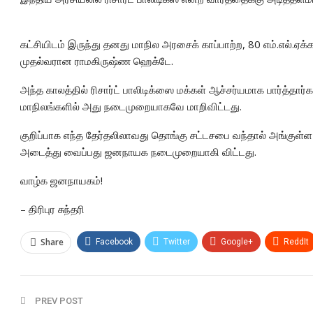
கட்சியிடம் இருந்து தனது மாநில அரசைக் காப்பாற்ற, 80 எம்.எல்.ஏ
முதல்வரான ராமகிருஷ்ண ஹெக்டே.
அந்த காலத்தில் ரிசார்ட் பாலிடிக்ஸை மக்கள் ஆச்சர்யமாக பார்த்த
மாநிலங்களில் அது நடைமுறையாகவே மாறிவிட்டது.
குறிப்பாக எந்த தேர்தலிலாவது தொங்கு சட்டசபை வந்தால் அங்குள்ள க
அடைத்து வைப்பது ஜனநாயக நடைமுறையாகி விட்டது.
வாழ்க ஜனநாயகம்!
– திரிபுர சுந்தரி
Share
Facebook
Twitter
Google+
ReddIt
PREV POST