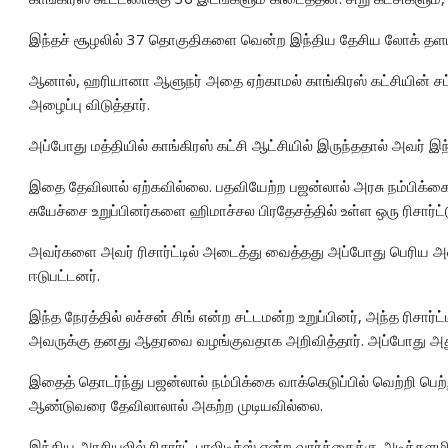
இந்தச் சூழலில் 37 தொகுதிகளை வென்ற இந்திய தேசிய லோக் தளம்
ஆனால், ஹரியானா ஆளுநர் அதை ஏற்காமல் காங்கிரஸ் கட்சியின் சட
அழைப்பு விடுத்தார்.
அப்போது மத்தியில் காங்கிரஸ் கட்சி ஆட்சியில் இருந்ததால் அவர்
இதை தேவிலால் ஏற்கவில்லை. பதவியேற்ற பஜன்லால் அரசு நம்பிக்கை க
சுயேச்சை உறுப்பினர்களை ஹிமாச்சல பிரதேசத்தில் உள்ள ஒரு ரிசார்ட்
அவர்களை அவர் ரிசார்ட்டில் அடைத்து வைத்தது அப்போது பெரிய அளவ
ஈடுபட்டனர்.
இந்த நேரத்தில் லச்சன் சிங் என்ற சட்டமன்ற உறுப்பினர், அந்த ரிசா
அவருக்கு தனது ஆதரவை வழங்குவதாக அறிவித்தார். அப்போது அது ந
இதைத் தொடர்ந்து பஜன்லால் நம்பிக்கை வாக்கெடுப்பில் வெற்றி பெ
ஆண்டுவரை தேவிலாலால் அகற்ற முடியவில்லை.
இந்திய அரசியலில் ரிசார்ட் பாலிடிக்ஸ் என்ற வார்த்தைக்கு அடித்தளமி