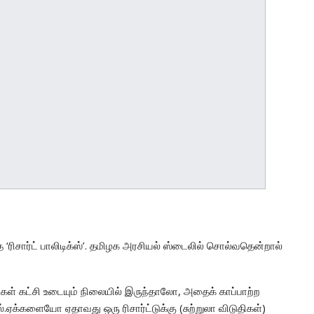
‘ரிசார்ட் பாலிடிக்ஸ்’. தமிழக அரசியல் ஸ்டைலில் சொல்வதென்றால்
ள் கட்சி உடையும் நிலையில் இருந்தாலோ, அதைக் காப்பாற்ற
்.ஏக்களையோ ஏதாவது ஒரு ரிசார்ட்டுக்கு (சுற்றுலா விடுதிகள்)