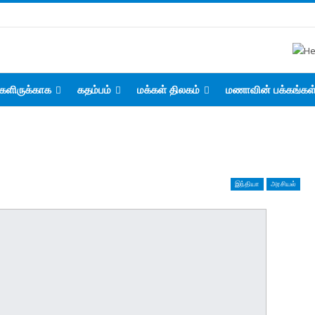
களிருக்காக
கதம்பம்
மக்கள் திலகம்
மணாவின் பக்கங்கள
இந்தியா
அரசியல்