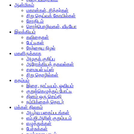
ஆன்மிகம்
மகான்கள், சித்தர்கள்
சிறு தெய்வக் கோயில்கள்
சோதிடம்
சொற்பொழிவுகள், வீடியோ
இலக்கியம்
கவிதைகள்
பேட்டிகள்
நேற்றைய நிழல்
மகளிருக்காக
அழகுக் குறிப்பு
ஆரோக்கியத் தகவல்கள்
சமையல் டிப்ஸ்
சிறு தொழில்கள்
கதம்பம்
இசை, நாட்டியம், ஓவியம்
குறுக்கெழுத்துப் போட்டி
தினம் ஒரு செய்தி
நம்பிக்கைத் தொடர்
மக்கள் திலகம்
அபூர்வ புகைப்படங்கள்
எம்.ஜி.ஆரின் குறும்படம்
எழுத்துக்கள்
பேச்சுக்கள்