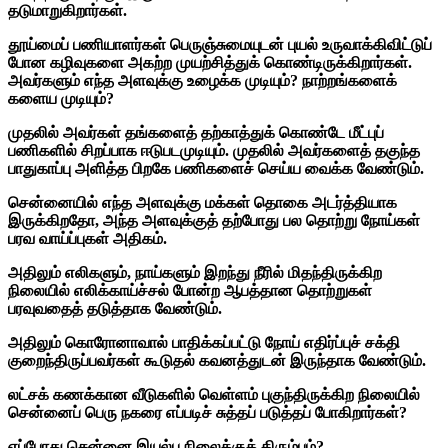
தடுமாறுகிறார்கள்.
தூய்மைப் பணியாளர்கள் பெருஞ்சுமையுடன் புயல் உருவாக்கிவிட்டுப்
போன கழிவுகளை அகற்ற முயற்சித்துக் கொண்டிருக்கிறார்கள்.
அவர்களும் எந்த அளவுக்கு உழைக்க முடியும்?
நாற்றங்களைக்
களைய முடியும்?
முதலில் அவர்கள் தங்களைத் தற்காத்துக் கொண்டே மீட்புப்
பணிகளில் சிறப்பாக ஈடுபடமுடியும். முதலில் அவர்களைத் தகுந்த
பாதுகாப்பு அளித்த பிறகே பணிகளைச் செய்ய வைக்க வேண்டும்.
சென்னையில் எந்த அளவுக்கு மக்கள் தொகை அடர்த்தியாக
இருக்கிறதோ, அந்த அளவுக்குத் தற்போது பல தொற்று நோய்கள்
பரவ வாய்ப்புகள் அதிகம்.
அதிலும் எலிகளும், நாய்களும் இறந்து நீரில் மிதந்திருக்கிற
நிலையில் எலிக்காய்ச்சல் போன்ற ஆபத்தான தொற்றுகள்
பரவுவதைத் தடுத்தாக வேண்டும்.
அதிலும் கொரோனாவால் பாதிக்கப்பட்டு நோய் எதிர்ப்புச் சக்தி
குறைந்திருப்பவர்கள் கூடுதல் கவனத்துடன் இருந்தாக வேண்டும்.
லட்சக் கணக்கான வீடுகளில் வெள்ளம் புகுந்திருக்கிற நிலையில்
சென்னைப் பெரு நகரை எப்படிச் சுத்தப் படுத்தப் போகிறார்கள்?
எப்போது சென்னை இயல்பு நிலைக்குத் திரும்பும்?