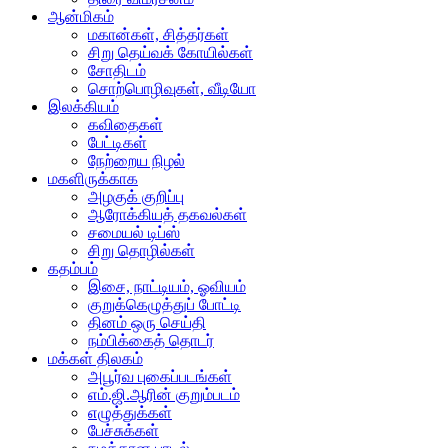
ஆன்மிகம்
மகான்கள், சித்தர்கள்
சிறு தெய்வக் கோயில்கள்
சோதிடம்
சொற்பொழிவுகள், வீடியோ
இலக்கியம்
கவிதைகள்
பேட்டிகள்
நேற்றைய நிழல்
மகளிருக்காக
அழகுக் குறிப்பு
ஆரோக்கியத் தகவல்கள்
சமையல் டிப்ஸ்
சிறு தொழில்கள்
கதம்பம்
இசை, நாட்டியம், ஓவியம்
குறுக்கெழுத்துப் போட்டி
தினம் ஒரு செய்தி
நம்பிக்கைத் தொடர்
மக்கள் திலகம்
அபூர்வ புகைப்படங்கள்
எம்.ஜி.ஆரின் குறும்படம்
எழுத்துக்கள்
பேச்சுக்கள்