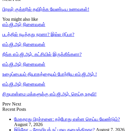
பிரஷர் குக்கரில் தவிர்க்க வேண்டிய உணவுகள்!
You might also like
எம்.ஜி.ஆர் நினைவுகள்
படத்தில் நடித்தது நானா? இல்ல டூப்பா?
எம்.ஜி.ஆர் நினைவுகள்
நீங்க எம்.ஜி.ஆர். கட்சியில் இருக்கீங்களா?
எம்.ஜி.ஆர் நினைவுகள்
உழைப்பையும் தியாகத்தையும் போற்றிய எம்.ஜி.ஆர்.!
எம்.ஜி.ஆர் நினைவுகள்
சிறுபான்மை மக்களுக்கு எம்.ஜி.ஆர். செய்த உதவி!
Prev
Next
Recent Posts
மேகதாது பிரச்சனை: தற்போது என்ன செய்ய வேண்டும்?
August 7, 2026
இந்தோ – சோவியத் நட்புறவு தழைக்கிறதா?
August 7, 2026