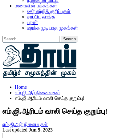
நமக்கான பாடல்
மணாவின் பக்கங்கள்
ஊர் சுற்றிக் குறிப்புகள்
சாப்பிட வாங்க
பரண்
மறக்க முடியாத முகங்கள்
Home
எம்.ஜி.ஆர் நினைவுகள்
எம்.ஜி.ஆரிடம் வாலி செய்த குறும்பு!
எம்.ஜி.ஆரிடம் வாலி செய்த குறும்பு!
எம்.ஜி.ஆர் நினைவுகள்
Last updated
Jun 5, 2023