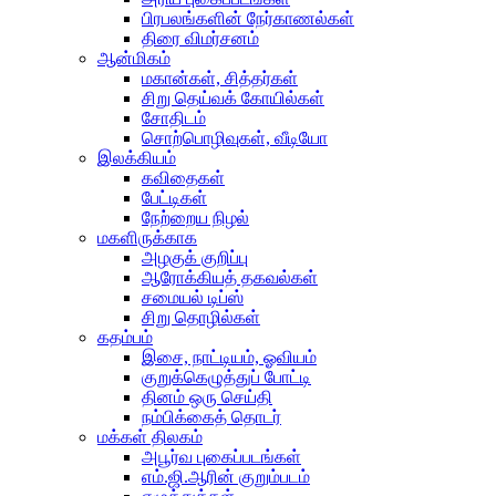
பிரபலங்களின் நேர்காணல்கள்
திரை விமர்சனம்
ஆன்மிகம்
மகான்கள், சித்தர்கள்
சிறு தெய்வக் கோயில்கள்
சோதிடம்
சொற்பொழிவுகள், வீடியோ
இலக்கியம்
கவிதைகள்
பேட்டிகள்
நேற்றைய நிழல்
மகளிருக்காக
அழகுக் குறிப்பு
ஆரோக்கியத் தகவல்கள்
சமையல் டிப்ஸ்
சிறு தொழில்கள்
கதம்பம்
இசை, நாட்டியம், ஓவியம்
குறுக்கெழுத்துப் போட்டி
தினம் ஒரு செய்தி
நம்பிக்கைத் தொடர்
மக்கள் திலகம்
அபூர்வ புகைப்படங்கள்
எம்.ஜி.ஆரின் குறும்படம்