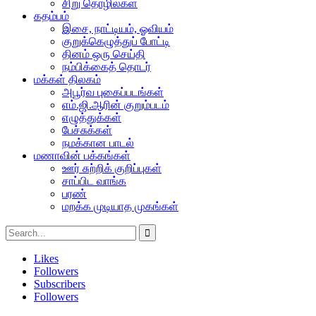
சிறு தொழில்கள்
கதம்பம்
இசை, நாட்டியம், ஓவியம்
குறுக்கெழுத்துப் போட்டி
தினம் ஒரு செய்தி
நம்பிக்கைத் தொடர்
மக்கள் திலகம்
அபூர்வ புகைப்படங்கள்
எம்.ஜி.ஆரின் குறும்படம்
எழுத்துக்கள்
பேச்சுக்கள்
நமக்கான பாடல்
மணாவின் பக்கங்கள்
ஊர் சுற்றிக் குறிப்புகள்
சாப்பிட வாங்க
பரண்
மறக்க முடியாத முகங்கள்
Likes
Followers
Subscribers
Followers