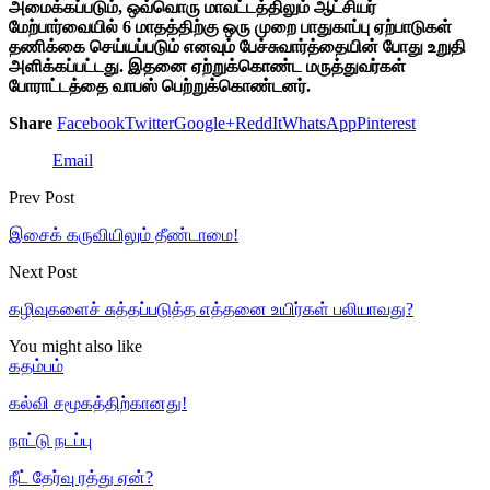
அமைக்கப்படும், ஒவ்வொரு மாவட்டத்திலும் ஆட்சியர்
மேற்பார்வையில் 6 மாதத்திற்கு ஒரு முறை பாதுகாப்பு ஏற்பாடுகள்
தணிக்கை செய்யப்படும் எனவும் பேச்சுவார்த்தையின் போது உறுதி
அளிக்கப்பட்டது. இதனை ஏற்றுக்கொண்ட மருத்துவர்கள்
போராட்டத்தை வாபஸ் பெற்றுக்கொண்டனர்.
Share
Facebook
Twitter
Google+
ReddIt
WhatsApp
Pinterest
Email
Prev Post
இசைக் கருவியிலும் தீண்டாமை!
Next Post
கழிவுகளைச் சுத்தப்படுத்த எத்தனை உயிர்கள் பலியாவது?
You might also like
கதம்பம்
கல்வி சமூகத்திற்கானது!
நாட்டு நடப்பு
நீட் தேர்வு ரத்து ஏன்?