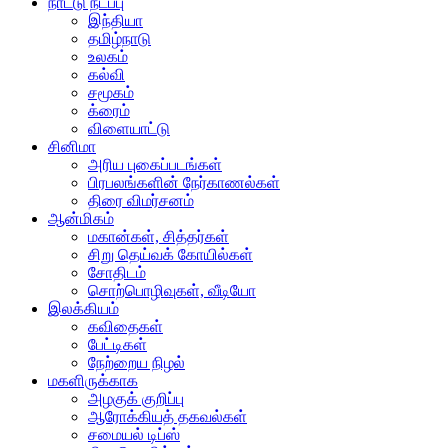
நாட்டு நடப்பு
இந்தியா
தமிழ்நாடு
உலகம்
கல்வி
சமூகம்
க்ரைம்
விளையாட்டு
சினிமா
அரிய புகைப்படங்கள்
பிரபலங்களின் நேர்காணல்கள்
திரை விமர்சனம்
ஆன்மிகம்
மகான்கள், சித்தர்கள்
சிறு தெய்வக் கோயில்கள்
சோதிடம்
சொற்பொழிவுகள், வீடியோ
இலக்கியம்
கவிதைகள்
பேட்டிகள்
நேற்றைய நிழல்
மகளிருக்காக
அழகுக் குறிப்பு
ஆரோக்கியத் தகவல்கள்
சமையல் டிப்ஸ்