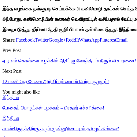
இந்த வழக்கை தள்ளுபடி செய்யக்கோரி கனிமொழி தாக்கல் செய்த மேல
அப்போது, கனிமொழியின் கணவர் வெளிநாட்டில் வசிப்பதால் வேட்பு
இதையடுத்து, தீர்ப்பை தேதி குறிப்பிடாமல் தள்ளிவைத்தது. இந்நிலை
Share
Facebook
Twitter
Google+
ReddIt
WhatsApp
Pinterest
Email
Prev Post
ஏ.டி.எம் கொள்ளை வழக்கில் ஆசீப் ஜாவோத்திடம் நீளும் விசாரணை!
Next Post
12 மணி நேர வேலை அறிவிப்பும் வாபஸ் பெற்ற சூழலும்!
You might also like
இந்தியா
போதைப் பொருட்கள் புழக்கம் – பிரதமர் எச்சரிக்கை!
இந்தியா
சமஸ்கிருதத்திற்கு தரும் முன்னுரிமை ஏன் தமிழுக்கில்லை?