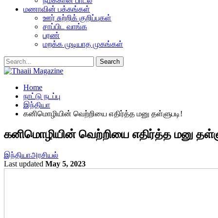
நமக்கான பாடல்
மணாவின் பக்கங்கள்
ஊர் சுற்றிக் குறிப்புகள்
சாப்பிட வாங்க
பரண்
மறக்க முடியாத முகங்கள்
Home
நாட்டு நடப்பு
இந்தியா
கனிமொழியின் வெற்றியை எதிர்த்த மனு தள்ளுபடி!
கனிமொழியின் வெற்றியை எதிர்த்த மனு தள்ள
இந்தியா
அரசியல்
Last updated
May 5, 2023