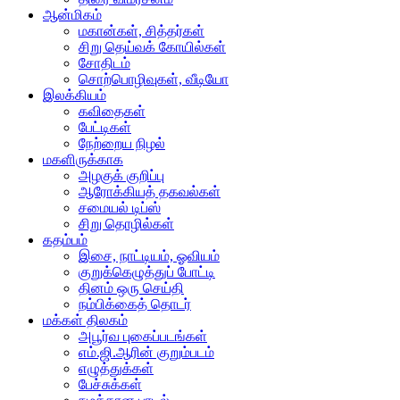
ஆன்மிகம்
மகான்கள், சித்தர்கள்
சிறு தெய்வக் கோயில்கள்
சோதிடம்
சொற்பொழிவுகள், வீடியோ
இலக்கியம்
கவிதைகள்
பேட்டிகள்
நேற்றைய நிழல்
மகளிருக்காக
அழகுக் குறிப்பு
ஆரோக்கியத் தகவல்கள்
சமையல் டிப்ஸ்
சிறு தொழில்கள்
கதம்பம்
இசை, நாட்டியம், ஓவியம்
குறுக்கெழுத்துப் போட்டி
தினம் ஒரு செய்தி
நம்பிக்கைத் தொடர்
மக்கள் திலகம்
அபூர்வ புகைப்படங்கள்
எம்.ஜி.ஆரின் குறும்படம்
எழுத்துக்கள்
பேச்சுக்கள்