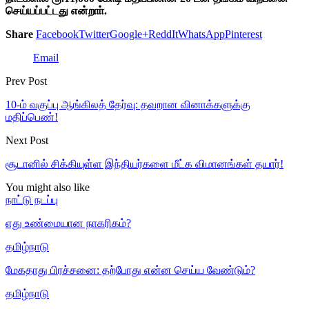
செய்யப்பட்டது என்றாா்.
Share
Facebook
Twitter
Google+
ReddIt
WhatsApp
Pinterest
Email
Prev Post
10-ம் வகுப்பு ஆங்கிலத் தேர்வு: தவறான வினாக்களுக்கு
மதிப்பெண்!
Next Post
சூடானில் சிக்கியுள்ள இந்தியர்களை மீட்க விமானங்கள் தயார்!
You might also like
நாட்டு நடப்பு
எது உண்மையான நாகரிகம்?
தமிழ்நாடு
மேகதாது பிரச்சனை: தற்போது என்ன செய்ய வேண்டும்?
தமிழ்நாடு