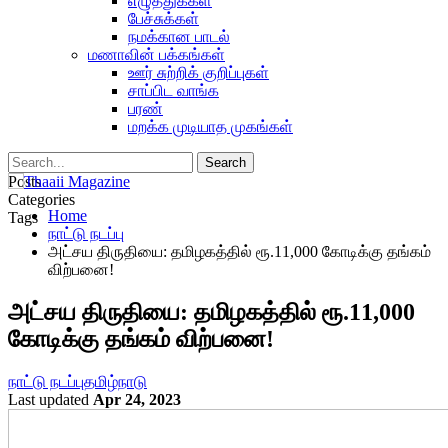
எழுத்துக்கள்
பேச்சுக்கள்
நமக்கான பாடல்
மணாவின் பக்கங்கள்
ஊர் சுற்றிக் குறிப்புகள்
சாப்பிட வாங்க
பரண்
மறக்க முடியாத முகங்கள்
Posts
Categories
Home
Tags
நாட்டு நடப்பு
அட்சய திருதியை: தமிழகத்தில் ரூ.11,000 கோடிக்கு தங்கம்
விற்பனை!
அட்சய திருதியை: தமிழகத்தில் ரூ.11,000
கோடிக்கு தங்கம் விற்பனை!
நாட்டு நடப்பு
தமிழ்நாடு
Last updated
Apr 24, 2023