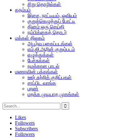
சிறு தொழில்கள்
கதம்பம்
இசை, நாட்டியம், ஓவியம்
குறுக்கெழுத்துப் போட்டி
தினம் ஒரு செய்தி
நம்பிக்கைத் தொடர்
மக்கள் திலகம்
அபூர்வ புகைப்படங்கள்
எம்.ஜி.ஆரின் குறும்படம்
எழுத்துக்கள்
பேச்சுக்கள்
நமக்கான பாடல்
மணாவின் பக்கங்கள்
ஊர் சுற்றிக் குறிப்புகள்
சாப்பிட வாங்க
பரண்
மறக்க முடியாத முகங்கள்
Likes
Followers
Subscribers
Followers