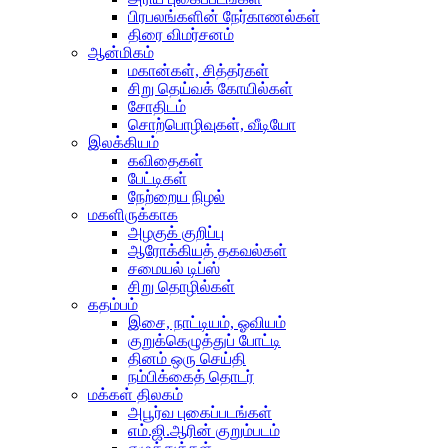
பிரபலங்களின் நேர்காணல்கள்
திரை விமர்சனம்
ஆன்மிகம்
மகான்கள், சித்தர்கள்
சிறு தெய்வக் கோயில்கள்
சோதிடம்
சொற்பொழிவுகள், வீடியோ
இலக்கியம்
கவிதைகள்
பேட்டிகள்
நேற்றைய நிழல்
மகளிருக்காக
அழகுக் குறிப்பு
ஆரோக்கியத் தகவல்கள்
சமையல் டிப்ஸ்
சிறு தொழில்கள்
கதம்பம்
இசை, நாட்டியம், ஓவியம்
குறுக்கெழுத்துப் போட்டி
தினம் ஒரு செய்தி
நம்பிக்கைத் தொடர்
மக்கள் திலகம்
அபூர்வ புகைப்படங்கள்
எம்.ஜி.ஆரின் குறும்படம்