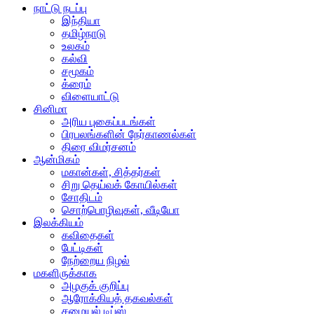
நாட்டு நடப்பு
இந்தியா
தமிழ்நாடு
உலகம்
கல்வி
சமூகம்
க்ரைம்
விளையாட்டு
சினிமா
அரிய புகைப்படங்கள்
பிரபலங்களின் நேர்காணல்கள்
திரை விமர்சனம்
ஆன்மிகம்
மகான்கள், சித்தர்கள்
சிறு தெய்வக் கோயில்கள்
சோதிடம்
சொற்பொழிவுகள், வீடியோ
இலக்கியம்
கவிதைகள்
பேட்டிகள்
நேற்றைய நிழல்
மகளிருக்காக
அழகுக் குறிப்பு
ஆரோக்கியத் தகவல்கள்
சமையல் டிப்ஸ்