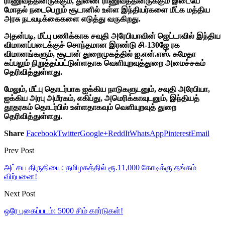
ராணுவத்தினருக்கும், துணை ராணுவத்தினருக்கும் இடையே
மோதல் நடைபெறும் சூடானில் உள்ள இந்தியர்களை மீட்க மத்திய
அரசு நடவடிக்கைகளை எடுத்து வருகிறது.
அதன்படி, மீட்பு பணிக்காக சவுதி அரேபியாவின் ஜெட்டாவில் இந்திய
விமானப்படைக்குச் சொந்தமான இரண்டு சி-130ஜே ரக
விமானங்களும், சூடான் துறைமுகத்தில் ஐ.என்.எஸ். சுமேதா
கப்பலும் நிறுத்தப்பட்டுள்ளதாக வெளியுறவுத்துறை அமைச்சகம்
தெரிவித்துள்ளது.
மேலும், மீட்பு தொடர்பாக ஐக்கிய நாடுகளுடனும், சவுதி அரேபியா,
ஐக்கிய அரபு அமீரகம், எகிப்து, அமெரிக்காவுடனும், இந்தியத்
தூதரகம் தொடர்பில் உள்ளதாகவும் வெளியுறவுத் துறை
தெரிவித்துள்ளது.
Share
Facebook
Twitter
Google+
ReddIt
WhatsApp
Pinterest
Email
Prev Post
அட்சய திருதியை: தமிழகத்தில் ரூ.11,000 கோடிக்கு தங்கம்
விற்பனை!
Next Post
ஒரே புகைப்படம்: 5000 சிம் கார்டுகள்!