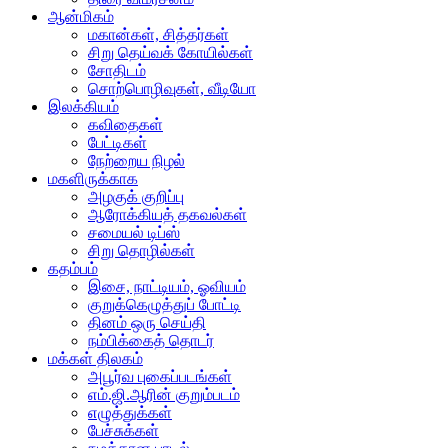
ஆன்மிகம்
மகான்கள், சித்தர்கள்
சிறு தெய்வக் கோயில்கள்
சோதிடம்
சொற்பொழிவுகள், வீடியோ
இலக்கியம்
கவிதைகள்
பேட்டிகள்
நேற்றைய நிழல்
மகளிருக்காக
அழகுக் குறிப்பு
ஆரோக்கியத் தகவல்கள்
சமையல் டிப்ஸ்
சிறு தொழில்கள்
கதம்பம்
இசை, நாட்டியம், ஓவியம்
குறுக்கெழுத்துப் போட்டி
தினம் ஒரு செய்தி
நம்பிக்கைத் தொடர்
மக்கள் திலகம்
அபூர்வ புகைப்படங்கள்
எம்.ஜி.ஆரின் குறும்படம்
எழுத்துக்கள்
பேச்சுக்கள்