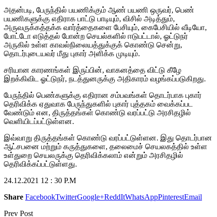
அதன்படி, பேருந்தில் பயணிக்கும் ஆண் பயணி ஒருவர், பெண்
பயணிகளுக்கு எதிராக பாட்டு பாடியும், விசில் அடித்தும்,
அருவருக்கத்தக்க வார்த்தைகளை பேசியும், கைபேசியில் வீடியோ,
போட்டோ எடுத்தல் போன்ற செயல்களில் ஈடுபட்டால், ஓட்டுநர்
அருகில் உள்ள காவல்நிலையத்துக்குக் கொண்டு சென்று,
தொடர்புடையவர் மீது புகார் அளிக்க முடியும்.
சரியான காரணங்கள் இருப்பின், வாகனத்தை விட்டு கீழே
இறக்கிவிட ஓட்டுநர், நடத்துனருக்கு அதிகாரம் வழங்கப்படுகிறது.
பேருந்தில் பெண்களுக்கு எதிரான சம்பவங்கள் தொடர்பாக புகார்
தெரிவிக்க ஏதுவாக
பேருந்துகளில்
புகார் புத்தகம் வைக்கப்பட
வேண்டும் என, திருத்தங்கள் கொண்டு வரப்பட்டு அரசிதழில்
வெளியிடப்பட்டுள்ளன.
இவ்வாறு திருத்தங்கள் கொண்டு வரப்பட்டுள்ளன. இது தொடர்பான
ஆட்சபனை மற்றும் கருத்துகளை, தலைமைச் செயலகத்தில் உள்ள
உள்துறை செயலருக்கு தெரிவிக்கலாம் என்றும் அரசிதழில்
தெரிவிக்கப்பட்டுள்ளது.
24.12.2021 12 : 30 P.M
Share
Facebook
Twitter
Google+
ReddIt
WhatsApp
Pinterest
Email
Prev Post