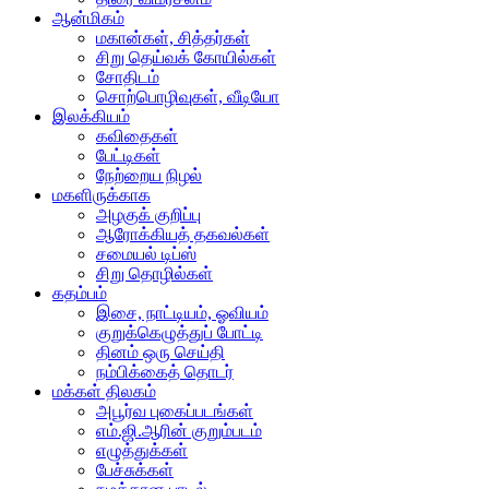
ஆன்மிகம்
மகான்கள், சித்தர்கள்
சிறு தெய்வக் கோயில்கள்
சோதிடம்
சொற்பொழிவுகள், வீடியோ
இலக்கியம்
கவிதைகள்
பேட்டிகள்
நேற்றைய நிழல்
மகளிருக்காக
அழகுக் குறிப்பு
ஆரோக்கியத் தகவல்கள்
சமையல் டிப்ஸ்
சிறு தொழில்கள்
கதம்பம்
இசை, நாட்டியம், ஓவியம்
குறுக்கெழுத்துப் போட்டி
தினம் ஒரு செய்தி
நம்பிக்கைத் தொடர்
மக்கள் திலகம்
அபூர்வ புகைப்படங்கள்
எம்.ஜி.ஆரின் குறும்படம்
எழுத்துக்கள்
பேச்சுக்கள்