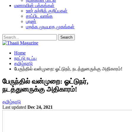
நமக்கான பாடல்
மணாவின் பக்கங்கள்
ஊர் சுற்றிக் குறிப்புகள்
சாப்பிட வாங்க
பரண்
மறக்க முடியாத முகங்கள்
Home
நாட்டு நடப்பு
தமிழ்நாடு
பேருந்தில் வன்முறை: ஓட்டுநர், நடத்துனருக்கு அதிகாரம்!
பேருந்தில் வன்முறை: ஓட்டுநர்,
நடத்துனருக்கு அதிகாரம்!
தமிழ்நாடு
Last updated
Dec 24, 2021