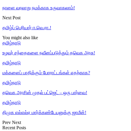
நாளை வரலாறு நமக்காக உருவாகலாம்!
Next Post
தமிழ்ப் பெரியார் ஈ.வெ.ரா.!
You might also like
தமிழ்நாடு
உழவர் சந்தைகளை நவீனப்படுத்தும் தவெக அரசு!
தமிழ்நாடு
மக்களைப் பாதிக்கும் போராட்டங்கள் எதற்காக?
தமிழ்நாடு
தவெக அரசின் முதல் பட்ஜெட் – ஒரு பார்வை!
தமிழ்நாடு
திமுக எல்எல்ஏ மார்க்கண்டேயனுக்கு ஜாமீன்!
Prev
Next
Recent Posts