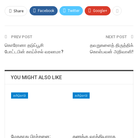
Share
Facebook
Twitter
Google+
PREV POST
NEXT POST
கொரோனா தடுப்பூசி
தவறுகளைத் திருத்திக்
போட்டபின் காய்ச்சல் வரலாமா?
கொள்பவன் அறிவாளி!
YOU MIGHT ALSO LIKE
தமிழ்நாடு
தமிழ்நாடு
மேகதாது பிரச்சனை:
கணக்கு வாத்தியாராக