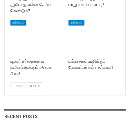
தற்போது என்ன செய்ய
மாறும் எடப்பாடியார்!
வேண்டும்?
தமிழ்நாடு
தமிழ்நாடு
உழவர் சந்தைகளை
மக்களைப் பாதிக்கும்
நவீனப்படுத்தும் தவெக
போராட்டங்கள் எதற்காக?
அரசு!
PREV
NEXT
RECENT POSTS