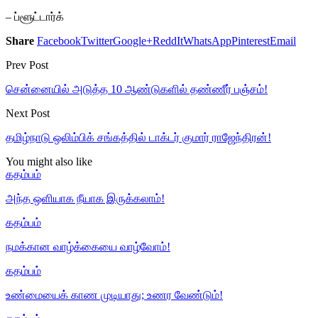
– ப்ளூட்டார்க்
Share
Facebook
Twitter
Google+
ReddIt
WhatsApp
Pinterest
Email
Prev Post
சென்னையில் அடுத்த 10 ஆண்டுகளில் தண்ணீர் பஞ்சம்!
Next Post
தமிழ்நாடு ஒலிம்பிக் சங்கத்தில் டாக்டர் குமார் ராஜேந்திரன்!
You might also like
கதம்பம்
அந்த ஒளியாக நீயாக இருக்கலாம்!
கதம்பம்
நமக்கான வாழ்க்கையை வாழ்வோம்!
கதம்பம்
உண்மையைக் காண முடியாது; உணர வேண்டும்!