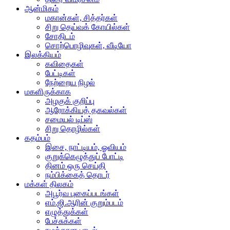
ஆன்மிகம்
மகான்கள், சித்தர்கள்
சிறு தெய்வக் கோயில்கள்
சோதிடம்
சொற்பொழிவுகள், வீடியோ
இலக்கியம்
கவிதைகள்
பேட்டிகள்
நேற்றைய நிழல்
மகளிருக்காக
அழகுக் குறிப்பு
ஆரோக்கியத் தகவல்கள்
சமையல் டிப்ஸ்
சிறு தொழில்கள்
கதம்பம்
இசை, நாட்டியம், ஓவியம்
குறுக்கெழுத்துப் போட்டி
தினம் ஒரு செய்தி
நம்பிக்கைத் தொடர்
மக்கள் திலகம்
அபூர்வ புகைப்படங்கள்
எம்.ஜி.ஆரின் குறும்படம்
எழுத்துக்கள்
பேச்சுக்கள்