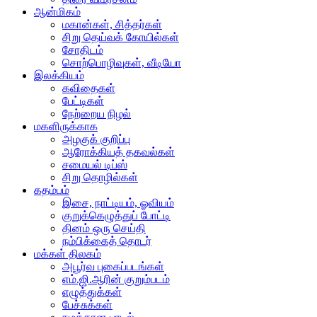
ஆன்மிகம்
மகான்கள், சித்தர்கள்
சிறு தெய்வக் கோயில்கள்
சோதிடம்
சொற்பொழிவுகள், வீடியோ
இலக்கியம்
கவிதைகள்
பேட்டிகள்
நேற்றைய நிழல்
மகளிருக்காக
அழகுக் குறிப்பு
ஆரோக்கியத் தகவல்கள்
சமையல் டிப்ஸ்
சிறு தொழில்கள்
கதம்பம்
இசை, நாட்டியம், ஓவியம்
குறுக்கெழுத்துப் போட்டி
தினம் ஒரு செய்தி
நம்பிக்கைத் தொடர்
மக்கள் திலகம்
அபூர்வ புகைப்படங்கள்
எம்.ஜி.ஆரின் குறும்படம்
எழுத்துக்கள்
பேச்சுக்கள்