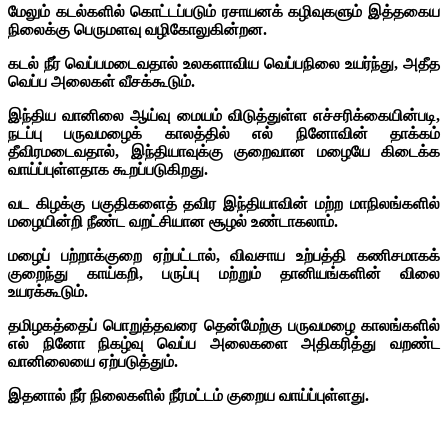
மேலும் கடல்களில்
கொட்டப்படும் ரசாயனக் கழிவுகளும் இத்தகைய
நிலைக்கு பெருமளவு வழிகோலுகின்றன.
கடல் நீர் வெப்பமடைவதால் உலகளாவிய வெப்பநிலை உயர்ந்து, அதீத
வெப்ப அலைகள் வீசக்கூடும்.
இந்திய வானிலை ஆய்வு மையம் விடுத்துள்ள எச்சரிக்கையின்படி,
நடப்பு பருவமழைக் காலத்தில்
எல் நினோவின் தாக்கம்
தீவிரமடைவதால், இந்தியாவுக்கு குறைவான மழையே கிடைக்க
வாய்ப்புள்ளதாக கூறப்படுகிறது.
வட கிழக்கு பகுதிகளைத் தவிர இந்தியாவின் மற்ற மாநிலங்களில்
மழையின்றி நீண்ட வறட்சியான சூழல் உண்டாகலாம்.
மழைப் பற்றாக்குறை ஏற்பட்டால், விவசாய உற்பத்தி கணிசமாகக்
குறைந்து காய்கறி, பருப்பு மற்றும் தானியங்களின் விலை
உயரக்கூடும்.
தமிழகத்தைப் பொறுத்தவரை தென்மேற்கு பருவமழை காலங்களில்
எல் நினோ நிகழ்வு வெப்ப அலைகளை அதிகரித்து வறண்ட
வானிலையை ஏற்படுத்தும்.
இதனால் நீர் நிலைகளில் நீர்மட்டம் குறைய வாய்ப்புள்ளது.