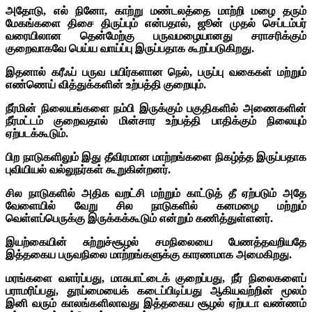
அதோடு, எல் நினோ, காற்று மண்டலத்தை மாற்றி மழை தரும்
மேகங்களை திசை திருப்பும் என்பதால், ஜூன் முதல் செப்டம்பர்
வரையிலான தென்மேற்கு பருவமழையானது சராசரி
க்கும்
குறைவாகவே பெய்ய வாய்ப்பு இருப்பதாக கூறப்படுகிறது.
இதனால் கரீஃப் பருவ பயிர்களான நெல், பருப்பு வகைகள் மற்றும்
எண்ணெய் வித்துக்களின் உற்பத்தி குறையும்.
நீர்மின் நிலையங்களை நம்பி இருக்கும் பகுதிகளில் அணைகளின்
நீர்மட்டம் குறைவதால் மின்சார உற்பத்தி பாதிக்கும் நிலையும்
ஏற்படக்கூடும்.
பிற நாடுகளிலும் இது தீவிரமான மாற்றங்களை நிகழ்த்த இருப்பதாக
புவியியல் வல்லுநர்கள் கூறுகின்றனர்.
சில நாடுகளில் அதிக வறட்சி மற்றும் காட்டுத் தீ ஏற்படும் அதே
வேளையில் வேறு சில நாடுகளில் கனமழை மற்றும்
வெள்ளப்பெருக்கு இருக்கக்கூடும் என்றும் கணித்துள்ளனர்.
இயற்கையின் சுற்றுச்சூழல் சமநிலையை பேணத்தவறியதே
இத்தகைய பருவநிலை மாற்றங்களுக்கு காரணமாக அமைகிறது.
மரங்களை வளர்ப்பது, மாசுபாட்டைக் குறைப்பது, நீர் நிலைகளைப்
பராமரிப்பது, தூய்மையைக் கடைப்பிடிப்பது ஆகியவற்றின் மூலம்
இனி வரும் காலங்களிலாவது இத்தகைய சூழல் ஏற்படா வண்ணம்