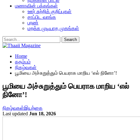
நமக்கான பாடல்
மணாவின் பக்கங்கள்
ஊர் சுற்றிக் குறிப்புகள்
சாப்பிட வாங்க
பரண்
மறக்க முடியாத முகங்கள்
Home
கதம்பம்
நிகழ்வுகள்
பூமியை அச்சுறுத்தும் பெயராக மாறிய ‘எல் நினோ’!
பூமியை அச்சுறுத்தும் பெயராக மாறிய ‘எல்
நினோ’!
நிகழ்வுகள்
இயற்கை
Last updated
Jun 18, 2026