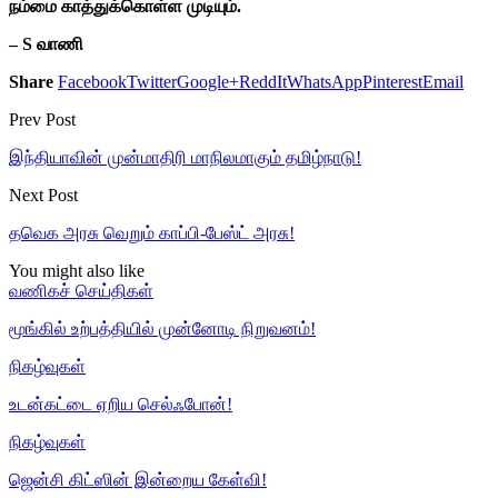
நம்மை காத்துக்கொள்ள முடியும்.
– S வாணி
Share
Facebook
Twitter
Google+
ReddIt
WhatsApp
Pinterest
Email
Prev Post
இந்தியாவின் முன்மாதிரி மாநிலமாகும் தமிழ்நாடு!
Next Post
தவெக அரசு வெறும் காப்பி-பேஸ்ட் அரசு!
You might also like
வணிகச் செய்திகள்
மூங்கில் உற்பத்தியில் முன்னோடி நிறுவனம்!
நிகழ்வுகள்
உடன்கட்டை ஏறிய செல்ஃபோன்!
நிகழ்வுகள்
ஜென்சி கிட்ஸின் இன்றைய கேள்வி!