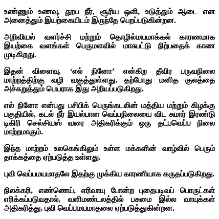
உண்ணும் உணவு, தூய நீர், சூரிய ஒளி, உடுத்தும் ஆடை என
அனைத்தும் இயற்கையிடம் இருந்தே பெறப்படுகின்றன.
அறிவியல் வளர்ச்சி மற்றும் தொழில்மயமாக்கல் காரணமாக
இயற்கை வளங்கள் பெருமளவில் மாசுபட்டு நிற்பதைக் காண
முடிகிறது.
இதன் விளைவு, ‘எல் நினோ’ என்கிற தீவிர பருவநிலை
மாற்றத்திற்கு வழி வகுத்துள்ளது. தற்போது மனித குலத்தை
அச்சுறுத்தும் பெயராக இது அறியப்படுகிறது.
எல் நினோ என்பது பசிபிக் பெருங்கடலின் மத்திய மற்றும் கிழக்கு
பகுதியில், கடல் நீர் இயல்பான வெப்பநிலையை விட சுமார் இரண்டு
டிகிரி செல்சியஸ் வரை அதிகரிக்கும் ஒரு தட்பவெப்ப நிலை
மாற்றமாகும்.
இந்த மாற்றம் உலகெங்கிலும் உள்ள மக்களின் வாழ்வில் பெரும்
தாக்கத்தை ஏற்படுத்த உள்ளது.
புவி வெப்பமயமாதலே இதற்கு முக்கிய காரணியாக கருதப்படுகிறது.
நிலக்கரி, எண்ணெய், எரிவாயு போன்ற புதைபடிவப் பொருட்கள்
எரிக்கப்படுவதால், வளிமண்டலத்தில் பசுமை இல்ல வாயுக்கள்
அதிகரித்து, புவி வெப்பமயமாதலை ஏற்படுத்துகின்றன.