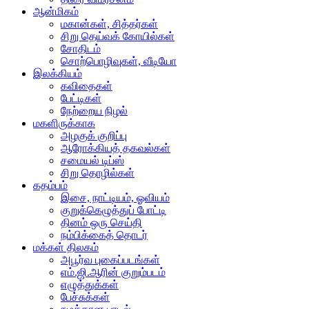
ஆன்மிகம்
மகான்கள், சித்தர்கள்
சிறு தெய்வக் கோயில்கள்
சோதிடம்
சொற்பொழிவுகள், வீடியோ
இலக்கியம்
கவிதைகள்
பேட்டிகள்
நேற்றைய நிழல்
மகளிருக்காக
அழகுக் குறிப்பு
ஆரோக்கியத் தகவல்கள்
சமையல் டிப்ஸ்
சிறு தொழில்கள்
கதம்பம்
இசை, நாட்டியம், ஓவியம்
குறுக்கெழுத்துப் போட்டி
தினம் ஒரு செய்தி
நம்பிக்கைத் தொடர்
மக்கள் திலகம்
அபூர்வ புகைப்படங்கள்
எம்.ஜி.ஆரின் குறும்படம்
எழுத்துக்கள்
பேச்சுக்கள்