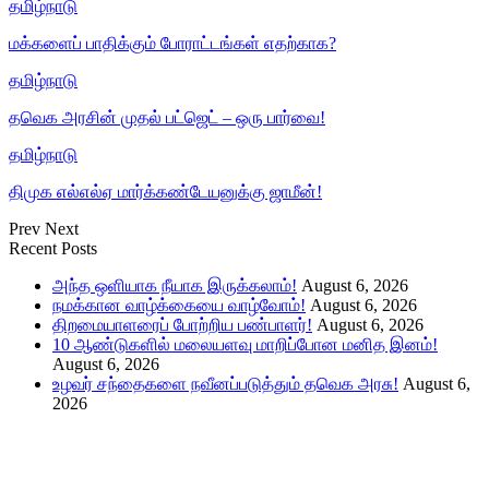
தமிழ்நாடு
மக்களைப் பாதிக்கும் போராட்டங்கள் எதற்காக?
தமிழ்நாடு
தவெக அரசின் முதல் பட்ஜெட் – ஒரு பார்வை!
தமிழ்நாடு
திமுக எல்எல்ஏ மார்க்கண்டேயனுக்கு ஜாமீன்!
Prev
Next
Recent Posts
அந்த ஒளியாக நீயாக இருக்கலாம்!
August 6, 2026
நமக்கான வாழ்க்கையை வாழ்வோம்!
August 6, 2026
திறமையாளரைப் போற்றிய பண்பாளர்!
August 6, 2026
10 ஆண்டுகளில் மலையளவு மாறிப்போன மனித இனம்!
August 6, 2026
உழவர் சந்தைகளை நவீனப்படுத்தும் தவெக அரசு!
August 6,
2026