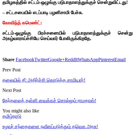
தமிழகத்தில் சட்டம்-ஒழுங்கு படுபாதாளத்துக்குச் சென்றுவிட்டது!
– சட்டசபையில் எடப்பாடி பழனிசாமி பேச்சு.
கோவிந்த் கமெண்ட்:
சட்டம்-ஒழுங்கு பிரச்சனையில் படுபாதாளத்துக்குச் சென்று
அகழ்வாராய்ச்சியே செய்வார் போலிருக்கிறதே.
Share
Facebook
Twitter
Google+
ReddIt
WhatsApp
Pinterest
Email
Prev Post
தலையில் தீ: அதிர்ச்சி கொடுத்த சாமியார்!
Next Post
தேர்தலைத் தள்ளி வைக்கச் சொல்லும் ராமதாஸ்!
You might also like
தமிழ்நாடு
உழவர் சந்தைகளை நவீனப்படுத்தும் தவெக அரசு!