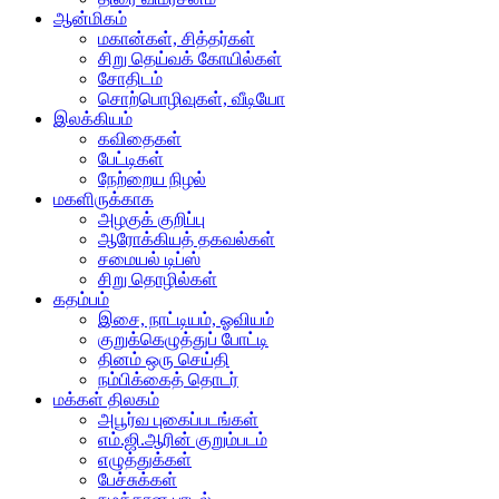
ஆன்மிகம்
மகான்கள், சித்தர்கள்
சிறு தெய்வக் கோயில்கள்
சோதிடம்
சொற்பொழிவுகள், வீடியோ
இலக்கியம்
கவிதைகள்
பேட்டிகள்
நேற்றைய நிழல்
மகளிருக்காக
அழகுக் குறிப்பு
ஆரோக்கியத் தகவல்கள்
சமையல் டிப்ஸ்
சிறு தொழில்கள்
கதம்பம்
இசை, நாட்டியம், ஓவியம்
குறுக்கெழுத்துப் போட்டி
தினம் ஒரு செய்தி
நம்பிக்கைத் தொடர்
மக்கள் திலகம்
அபூர்வ புகைப்படங்கள்
எம்.ஜி.ஆரின் குறும்படம்
எழுத்துக்கள்
பேச்சுக்கள்