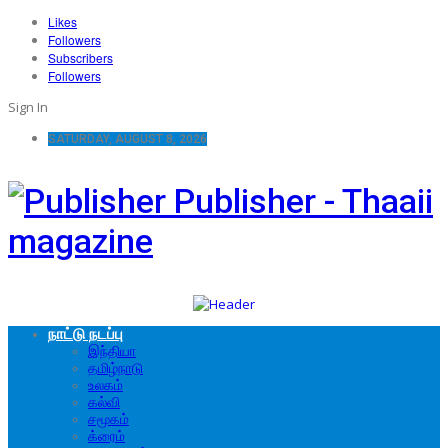
Likes
Followers
Subscribers
Followers
Sign In
SATURDAY, AUGUST 8, 2026
Publisher - Thaaii
magazine
நாட்டு நடப்பு
இந்தியா
தமிழ்நாடு
உலகம்
கல்வி
சமூகம்
க்ரைம்