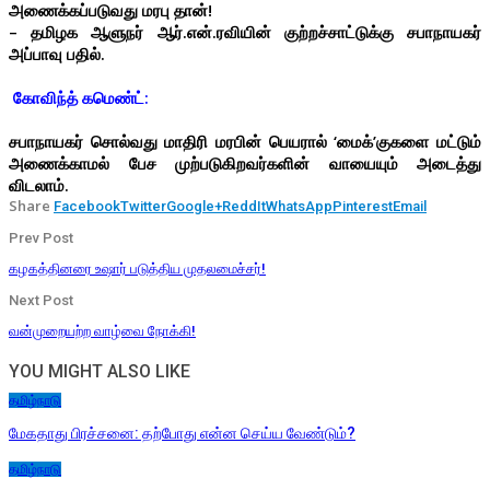
அணைக்கப்படுவது மரபு தான்!
– தமிழக ஆளுநர் ஆர்.என்.ரவியின் குற்றச்சாட்டுக்கு சபாநாயகர்
அப்பாவு பதில்.
கோவிந்த் கமெண்ட்:
சபாநாயகர் சொல்வது மாதிரி மரபின் பெயரால் ‘மைக்’குகளை மட்டும்
அணைக்காமல் பேச முற்படுகிறவர்களின் வாயையும் அடைத்து
விடலாம்.
Share
Facebook
Twitter
Google+
ReddIt
WhatsApp
Pinterest
Email
Prev Post
கழகத்தினரை உஷார் படுத்திய முதலமைச்சர்!
Next Post
வன்முறையற்ற வாழ்வை நோக்கி!
YOU MIGHT ALSO LIKE
தமிழ்நாடு
மேகதாது பிரச்சனை: தற்போது என்ன செய்ய வேண்டும்?
தமிழ்நாடு