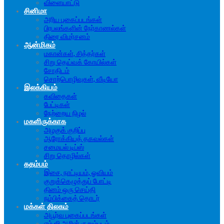
விளையாட்டு
சினிமா
அரிய புகைப்படங்கள்
பிரபலங்களின் நேர்காணல்கள்
திரை விமர்சனம்
ஆன்மிகம்
மகான்கள், சித்தர்கள்
சிறு தெய்வக் கோயில்கள்
சோதிடம்
சொற்பொழிவுகள், வீடியோ
இலக்கியம்
கவிதைகள்
பேட்டிகள்
நேற்றைய நிழல்
மகளிருக்காக
அழகுக் குறிப்பு
ஆரோக்கியத் தகவல்கள்
சமையல் டிப்ஸ்
சிறு தொழில்கள்
கதம்பம்
இசை, நாட்டியம், ஓவியம்
குறுக்கெழுத்துப் போட்டி
தினம் ஒரு செய்தி
நம்பிக்கைத் தொடர்
மக்கள் திலகம்
அபூர்வ புகைப்படங்கள்
எம்.ஜி.ஆரின் குறும்படம்