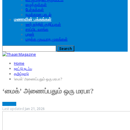
எழுத்துக்கள்
பேச்சுக்கள்
நமக்கான பாடல்
மணாவின் பக்கங்கள்
ஊர் சுற்றிக் குறிப்புகள்
சாப்பிட வாங்க
பரண்
மறக்க முடியாத முகங்கள்
Home
நாட்டு நடப்பு
தமிழ்நாடு
‘மைக்’ அணைப்பதும் ஒரு மரபா?
‘மைக்’ அணைப்பதும் ஒரு மரபா?
தமிழ்நாடு
Last updated
Jan 21, 2026