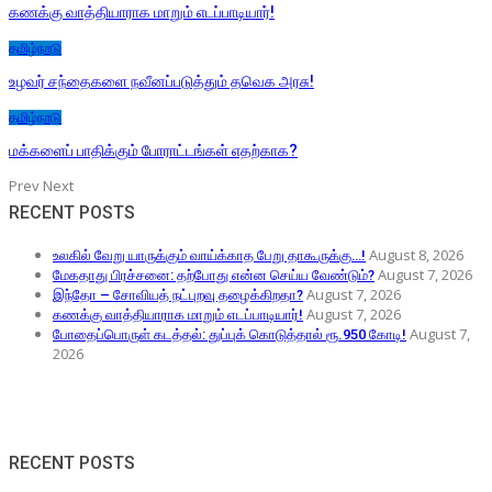
கணக்கு வாத்தியாராக மாறும் எடப்பாடியார்!
தமிழ்நாடு
உழவர் சந்தைகளை நவீனப்படுத்தும் தவெக அரசு!
தமிழ்நாடு
மக்களைப் பாதிக்கும் போராட்டங்கள் எதற்காக?
Prev
Next
RECENT POSTS
August 8, 2026
உலகில் வேறு யாருக்கும் வாய்க்காத பேறு தாகூருக்கு…!
August 7, 2026
மேகதாது பிரச்சனை: தற்போது என்ன செய்ய வேண்டும்?
August 7, 2026
இந்தோ – சோவியத் நட்புறவு தழைக்கிறதா?
August 7, 2026
கணக்கு வாத்தியாராக மாறும் எடப்பாடியார்!
August 7,
போதைப்பொருள் கடத்தல்: துப்புக் கொடுத்தால் ரூ.950 கோடி!
2026
RECENT POSTS