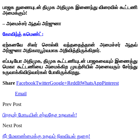
பாஜக துணையுடன் திமுக அதிமுக இணைந்து விரைவில் கூட்டணி
அமைக்கும்!
– அமைச்சர் ஆதவ் அர்ஜுனா
கோவிந்த் கமெண்ட்:
ஏற்கனவே சிலர் சொல்லி வந்ததைத்தான் அமைச்சர் ஆதவ்
அர்ஜுனா அதிகாரபூர்வமாக அறிவித்திருக்கிறார்.
எப்படியோ அதிமுக, திமுக கூட்டணியுடன் பாஜகவையும் இணைத்து
மெகா கூட்டணியை அமைக்கிற முயற்சியில் அனைவரும் சேர்ந்து
உருவாக்கிவிடுவார்கள் போலிருக்கிறது.
Share
Facebook
Twitter
Google+
ReddIt
WhatsApp
Pinterest
Email
Prev Post
பிரதமர் மோடியின் சர்வதேச உறவுகள்!
Next Post
நீர் மேலாண்மைக்கு உதவும் நிலவியல் துறை!