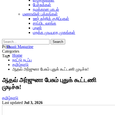
எழுத்துக்கள்
பேச்சுக்கள்
நமக்கான பாடல்
மணாவின் பக்கங்கள்
ஊர் சுற்றிக் குறிப்புகள்
சாப்பிட வாங்க
பரண்
மறக்க முடியாத முகங்கள்
Posts
Categories
Home
Tags
நாட்டு நடப்பு
தமிழ்நாடு
ஆதவ் அர்ஜுனா பேசும் புதுக் கூட்டணி முடிச்சு!
ஆதவ் அர்ஜுனா பேசும் புதுக் கூட்டணி
முடிச்சு!
தமிழ்நாடு
Last updated
Jul 3, 2026