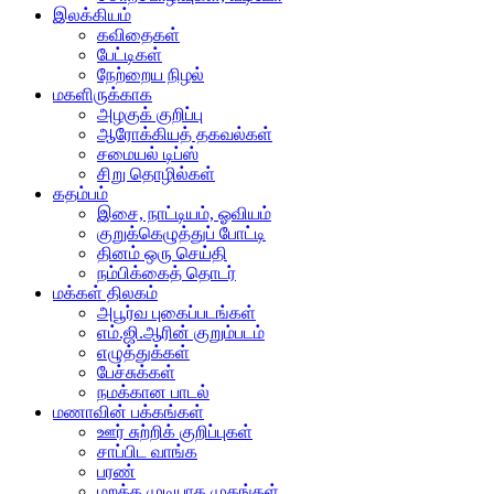
இலக்கியம்
கவிதைகள்
பேட்டிகள்
நேற்றைய நிழல்
மகளிருக்காக
அழகுக் குறிப்பு
ஆரோக்கியத் தகவல்கள்
சமையல் டிப்ஸ்
சிறு தொழில்கள்
கதம்பம்
இசை, நாட்டியம், ஓவியம்
குறுக்கெழுத்துப் போட்டி
தினம் ஒரு செய்தி
நம்பிக்கைத் தொடர்
மக்கள் திலகம்
அபூர்வ புகைப்படங்கள்
எம்.ஜி.ஆரின் குறும்படம்
எழுத்துக்கள்
பேச்சுக்கள்
நமக்கான பாடல்
மணாவின் பக்கங்கள்
ஊர் சுற்றிக் குறிப்புகள்
சாப்பிட வாங்க
பரண்
மறக்க முடியாத முகங்கள்