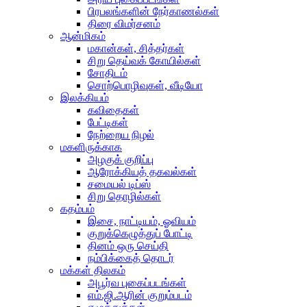
பிரபலங்களின் நேர்காணல்கள்
திரை விமர்சனம்
ஆன்மிகம்
மகான்கள், சித்தர்கள்
சிறு தெய்வக் கோயில்கள்
சோதிடம்
சொற்பொழிவுகள், வீடியோ
இலக்கியம்
கவிதைகள்
பேட்டிகள்
நேற்றைய நிழல்
மகளிருக்காக
அழகுக் குறிப்பு
ஆரோக்கியத் தகவல்கள்
சமையல் டிப்ஸ்
சிறு தொழில்கள்
கதம்பம்
இசை, நாட்டியம், ஓவியம்
குறுக்கெழுத்துப் போட்டி
தினம் ஒரு செய்தி
நம்பிக்கைத் தொடர்
மக்கள் திலகம்
அபூர்வ புகைப்படங்கள்
எம்.ஜி.ஆரின் குறும்படம்