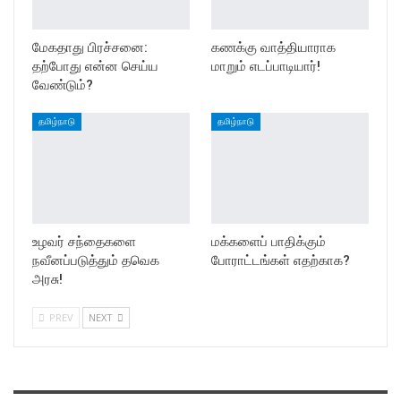
மேகதாது பிரச்சனை:
கணக்கு வாத்தியாராக
தற்போது என்ன செய்ய
மாறும் எடப்பாடியார்!
வேண்டும்?
தமிழ்நாடு
தமிழ்நாடு
உழவர் சந்தைகளை
மக்களைப் பாதிக்கும்
நவீனப்படுத்தும் தவெக
போராட்டங்கள் எதற்காக?
அரசு!
PREV
NEXT