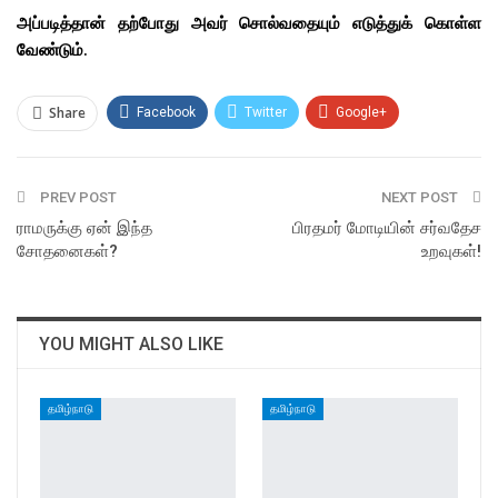
அப்படித்தான் தற்போது அவர் சொல்வதையும் எடுத்துக் கொள்ள
வேண்டும்.
Share
Facebook
Twitter
Google+
ReddIt
WhatsApp
Pinterest
PREV POST
Email
NEXT POST
ராமருக்கு ஏன் இந்த
பிரதமர் மோடியின் சர்வதேச
சோதனைகள்?
உறவுகள்!
YOU MIGHT ALSO LIKE
தமிழ்நாடு
தமிழ்நாடு