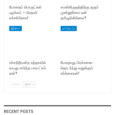
போதைப் பொருட்கள்
சமஸ்கிருதத்திற்கு தரும்
புழக்கம் – பிரதமர்
முன்னுரிமை ஏன்
எச்சரிக்கை!
தமிழுக்கில்லை?
இந்தியா
நாட்டு நடப்பு
உச்சநீதிமன்ற உத்தரவில்
மேகதாது பிரச்சனை :
வயது சார்ந்த பாரபட்சம்
தொடர்ந்து வலுக்கும்
ஏன்?
சர்ச்சைகள்!
PREV
NEXT
RECENT POSTS