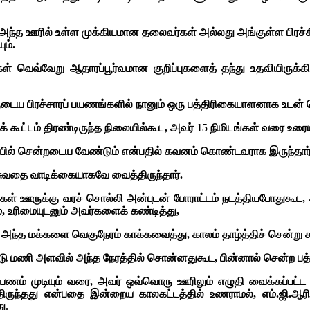
, அந்த ஊரில் உள்ள முக்கியமான தலைவர்கள் அல்லது அங்குள்ள பிர
ம்.
கள் வெவ்வேறு ஆதாரப்பூர்வமான குறிப்புகளைத் தந்து உதவியிருக்க
ைய பிரச்சாரப் பயணங்களில் நானும் ஒரு பத்திரிகையாளனாக உடன் ச
க் கூட்டம் திரண்டிருந்த நிலையில்கூட, அவர் 15 நிமிடங்கள் வரை உ
யில் சென்றடைய வேண்டும் என்பதில் கவனம் கொண்டவராக இருந்தார்
சுவதை வாடிக்கையாகவே வைத்திருந்தார்.
்கள் ஊருக்கு வரச் சொல்லி அன்புடன் போராட்டம் நடத்தியபோதுகூட,
், உரிமையுடனும் அவர்களைக் கண்டித்து,
். அந்த மக்களை வெகுநேரம் காக்கவைத்து, காலம் தாழ்த்திச் சென்று ச
 மணி அளவில் அந்த நேரத்தில் சொன்னதுகூட, பின்னால் சென்ற பத்த
பயணம் முடியும் வரை, அவர் ஒவ்வொரு ஊரிலும் எழுதி வைக்கப்பட
தது என்பதை இன்றைய காலகட்டத்தில் உணராமல், எம்.ஜி.ஆரின் பேச்
ு.