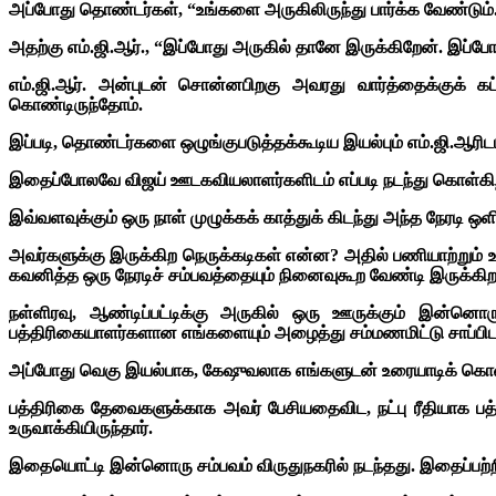
அப்போது தொண்டர்கள், “உங்களை அருகிலிருந்து பார்க்க வேண்டும்.
அதற்கு எம்.ஜி.ஆர்., “இப்போது அருகில் தானே இருக்கிறேன். இப்போத
எம்.ஜி.ஆர். அன்புடன் சொன்னபிறகு அவரது வார்த்தைக்குக் கட
கொண்டிருந்தோம்.
இப்படி, தொண்டர்களை ஒழுங்குபடுத்தக்கூடிய இயல்பும் எம்.ஜி.ஆரி
இதைப்போலவே விஜய் ஊடகவியலாளர்களிடம் எப்படி நடந்து கொள்கிறார் 
இவ்வளவுக்கும் ஒரு நாள் முழுக்கக் காத்துக் கிடந்து அந்த நேரடி
அவர்களுக்கு இருக்கிற நெருக்கடிகள் என்ன? அதில் பணியாற்றும் ஊ
கவனித்த ஒரு நேரடிச் சம்பவத்தையும் நினைவுகூற வேண்டி இருக்கிற
நள்ளிரவு, ஆண்டிப்பட்டிக்கு அருகில் ஒரு ஊருக்கும் இன்னொ
பத்திரிகையாளர்களான எங்களையும் அழைத்து சம்மணமிட்டு சாப்பிட
அப்போது வெகு இயல்பாக, கேஷுவலாக எங்களுடன் உரையாடிக் கொண்ட
பத்திரிகை தேவைகளுக்காக அவர் பேசியதைவிட, நட்பு ரீதியாக பத்
உருவாக்கியிருந்தார்.
இதையொட்டி இன்னொரு சம்பவம் விருதுநகரில் நடந்தது. இதைப்பற்றி ஏ