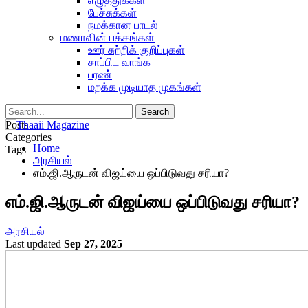
எழுத்துக்கள்
பேச்சுக்கள்
நமக்கான பாடல்
மணாவின் பக்கங்கள்
ஊர் சுற்றிக் குறிப்புகள்
சாப்பிட வாங்க
பரண்
மறக்க முடியாத முகங்கள்
Posts
Categories
Home
Tags
அரசியல்
எம்.ஜி.ஆருடன் விஜய்யை ஒப்பிடுவது சரியா?
எம்.ஜி.ஆருடன் விஜய்யை ஒப்பிடுவது சரியா?
அரசியல்
Last updated
Sep 27, 2025