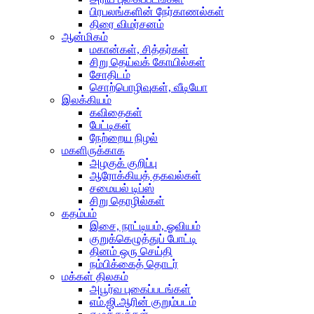
பிரபலங்களின் நேர்காணல்கள்
திரை விமர்சனம்
ஆன்மிகம்
மகான்கள், சித்தர்கள்
சிறு தெய்வக் கோயில்கள்
சோதிடம்
சொற்பொழிவுகள், வீடியோ
இலக்கியம்
கவிதைகள்
பேட்டிகள்
நேற்றைய நிழல்
மகளிருக்காக
அழகுக் குறிப்பு
ஆரோக்கியத் தகவல்கள்
சமையல் டிப்ஸ்
சிறு தொழில்கள்
கதம்பம்
இசை, நாட்டியம், ஓவியம்
குறுக்கெழுத்துப் போட்டி
தினம் ஒரு செய்தி
நம்பிக்கைத் தொடர்
மக்கள் திலகம்
அபூர்வ புகைப்படங்கள்
எம்.ஜி.ஆரின் குறும்படம்