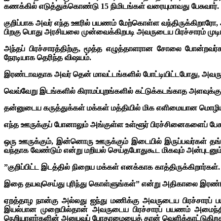
கணக்கில் எடுத்துக்கொண்டு 15 நிமிடங்கள் வரையுமாவது பேசுவார்.
குறிப்பாக அவர் எந்த ஊரில் பயணம் மேற்கொள்ள வந்திருக்கிறாரோ
பிறகு பொது அரசியலை முன்வைக்கிறபடி அவருடைய பிரச்சாரம் முடியு
அந்தப் பிரச்சாரத்திற்கு, மூத்த எழுத்தாளரான சோலை போன்றவர்
நேரடியாக தெரிந்த விஷயம்.
இரண்டாவதாக அவர் தென் மாவட்டங்களில் போட்டியிட்டபோது, அவருட
வெவ்வேறு இடங்களில் கிராமப்புறங்களில் கட்டுக்கடங்காத அளவுக்கு
தன்னுடைய கருத்துக்கள் மக்கள் மத்தியில் மிக எளிமையான மொழி
எந்த ஊருக்குப் போனாலும் அங்குள்ள உள்ளூர் பிரச்சினைகளைப் பே
ஒரு ஊருக்கும், இன்னொரு ஊருக்கும் இடையில் இருப்பவர்கள் தங
வந்தாக வேண்டும் என்று மறியல் செய்தபோதுகூட மிகவும் அன்புடனும
”குறிப்பிட்ட இடத்தில் நிறைய மக்கள் எனக்காக காத்திருக்கிறார்கள
இதை தயவுசெய்து புரிந்து கொள்ளுங்கள்” என்று அதிகாலை இரண்டு
ஏறத்தாழ நான்கு அல்லது ஐந்து மணிக்கு அவருடைய பிரச்சாரப் 
இயல்பான முறையில்தான் அவருடைய பிரச்சாரப் பயணம் அமைந்திருந்
நெறியாளர்களின் அனுபவப் போதாமையைத் தான் வெளிக்காட்டுகிறத