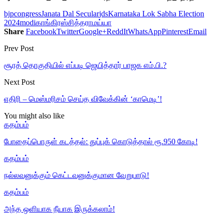
bjp
congress
Janata Dal Secular
jds
Karnataka Lok Sabha Election
2024
modi
காங்கிரஸ்
சித்தராமய்யா
Share
Facebook
Twitter
Google+
ReddIt
WhatsApp
Pinterest
Email
Prev Post
சூரத் தொகுதியில் எப்படி ஜெயித்தார் பாஜக எம்.பி.?
Next Post
எதிரி – மெஸ்மரிசம் செய்த விவேக்கின் ‘காமெடி’!
You might also like
கதம்பம்
போதைப்பொருள் கடத்தல்: துப்புக் கொடுத்தால் ரூ.950 கோடி!
கதம்பம்
நல்லவனுக்கும் கெட்டவனுக்குமான வேறுபாடு!
கதம்பம்
அந்த ஒளியாக நீயாக இருக்கலாம்!