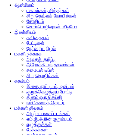
ஆன்மிகம்
மகான்கள், சித்தர்கள்
சிறு தெய்வக் கோயில்கள்
சோதிடம்
சொற்பொழிவுகள், வீடியோ
இலக்கியம்
கவிதைகள்
பேட்டிகள்
நேற்றைய நிழல்
மகளிருக்காக
அழகுக் குறிப்பு
ஆரோக்கியத் தகவல்கள்
சமையல் டிப்ஸ்
சிறு தொழில்கள்
கதம்பம்
இசை, நாட்டியம், ஓவியம்
குறுக்கெழுத்துப் போட்டி
தினம் ஒரு செய்தி
நம்பிக்கைத் தொடர்
மக்கள் திலகம்
அபூர்வ புகைப்படங்கள்
எம்.ஜி.ஆரின் குறும்படம்
எழுத்துக்கள்
பேச்சுக்கள்