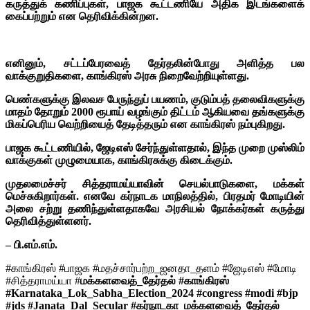
கருத்துக் கணிப்புகள், பாஜக கூட்டணியே அதிக இடங்களைக்
கைப்பற்றும் என தெரிவிக்கின்றன.
எனினும், சட்டப்பேரவைத் தேர்தலின்போது அளித்த பல
வாக்குறுதிகளை, காங்கிரஸ் அரசு நிறைவேற்றியுள்ளது.
பெண்களுக்கு இலவச பேருந்துப் பயணம், குடும்பத் தலைவிகளுக்கு
மாதம் தோறும் 2000 ரூபாய் வழங்கும் திட்டம் ஆகியவை தங்களுக்கு
மிகப்பெரிய வெற்றியைத் தேடித்தரும் என காங்கிரஸ் நம்புகிறது.
பாஜக கூட்டணியில், ஜேடிஎஸ் சேர்ந்துள்ளதால், இந்த முறை முஸ்லிம்
வாக்குகள் முழுமையாக, காங்கிரசுக்கு கிடைக்கும்.
முதலமைச்சர் சித்தராமய்யாவின் செயல்பாடுகளை, மக்கள்
மெச்சுகிறார்கள்.
எனவே கர்நாடக மாநிலத்தில், பிரதமர் மோடியின்
அலை சற்று தணிந்துள்ளதாகவே அரசியல் நோக்கர்கள் கருத்து
தெரிவித்துள்ளனர்.
– பி.எம்.எம்.
#காங்கிரஸ் #பாஜக #மதச்சார்பற்ற_ஜனதா_தளம் #ஜேடிஎஸ் #மோடி
#சித்தராமய்யா #
மக்களவைத்_தேர்தல் #காங்கிரஸ்
#Karnataka_Lok_Sabha_Election_2024 #congress #modi #bjp
#jds #Janata_Dal_Secular #கர்நாடகா_மக்களவைத்_தேர்தல்