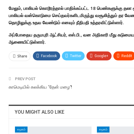
மேலும், பாலியல் கொடூரத்தால் பாதிக்கப்பட்ட 18 பெண்களுக்கு தலா ரூ
பாலியல் வன்கொடுமை செய்தவர்களிடமிருந்து வசூலித்தும் தர வேண்ட
தொழிலுக்கு உதவ வேண்டும் எனவும் நீதிபதி உத்தரவிட்டுள்ளார்.
அப்போதைய தருமபுரி ஆட்சியர், எஸ்.பி., வன அதிகாரி மீது கடுமைய
ஆணையிட்டுள்ளார்.
Share
Facebook
Twitter
Google+
ReddIt
PREV POST
காமெடியில் கலக்கிய ‘தேன் மழை’!
YOU MIGHT ALSO LIKE
சமூகம்
சமூகம்