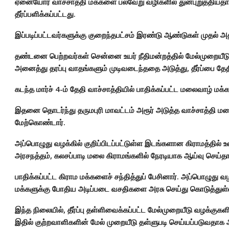
ஏனையோர் வாச்சாத்தி மக்களை பல்வேறு வழிகளில் துன்புறுத்தி
தீர்ப்பளிக்கப்பட்டது.
இப்படிப்பட்டவர்களுக்கு குறைந்தபட்சம் இரண்டு ஆண்டுகள் முதல்
தண்டனை பெற்றவர்கள் சென்னை உயர் நீதிமன்றத்தில் மேல்முறையீடு 
அனைத்து தரப்பு வாதங்களும் முடிவடைந்ததை அடுத்து, தீர்ப்பை தேதி
கடந்த மார்ச் 4-ம் தேதி வாச்சாத்தியில் பாதிக்கப்பட்ட மலைவாழ் ம
இதனை தொடர்ந்து தருமபுரி மாவட்டம் அரூர் அடுத்த வாச்சாத்தி மல
மேற்கொண்டார்.
அப்பொழுது வழக்கில் குறிப்பிடப்பட்டுள்ள இடங்களான கிராமத்தில் உள
அரசநத்தம், கலசப்பாடி மலை கிராமங்களில் நேரடியாக ஆய்வு செய்தார
பாதிக்கப்பட்ட கிராம மக்களைச் சந்தித்துப் பேசினார். அப்பொழுது 
மக்களுக்கு போதிய அடிப்படை வசதிகளை அரசு செய்து கொடுத்துள
இந்த நிலையில், தீர்ப்பு தள்ளிவைக்கப்பட்ட மேல்முறையீடு வழக்குகளில்
இதில் குற்றவாளிகளின் மேல் முறையீடு தள்ளுபடி செய்யப்படுவதாக அவர