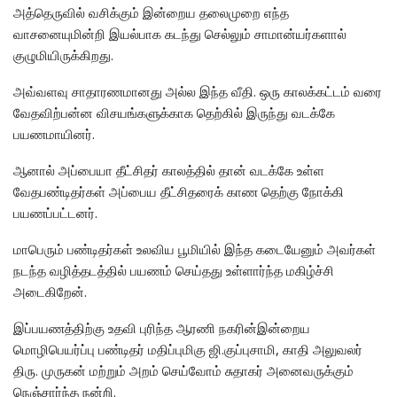
அத்தெருவில் வசிக்கும் இன்றைய தலைமுறை எந்த
வாசனையுமின்றி இயல்பாக கடந்து செல்லும் சாமான்யர்களால்
குழுமியிருக்கிறது.
அவ்வளவு சாதாரணமானது அல்ல இந்த வீதி. ஒரு காலக்கட்டம் வரை
வேதவிற்பன்ன விசயங்களுக்காக தெற்கில் இருந்து வடக்கே
பயணமாயினர்.
ஆனால் அப்பையா தீட்சிதர் காலத்தில் தான் வடக்கே உள்ள
வேதபண்டிதர்கள் அப்பைய தீட்சிதரைக் காண தெற்கு நோக்கி
பயணப்பட்டனர்.
மாபெரும் பண்டிதர்கள் உலவிய பூமியில் இந்த கடையேனும் அவர்கள்
நடந்த வழித்தடத்தில் பயணம் செய்தது உள்ளார்ந்த மகிழ்ச்சி
அடைகிறேன்.
இப்பயணத்திற்கு உதவி புரிந்த ஆரணி நகரின்இன்றைய
மொழிபெயர்ப்பு பண்டிதர் மதிப்புமிகு ஜி.குப்புசாமி, காதி அலுவலர்
திரு. முருகன் மற்றும் அறம் செய்வோம் சுதாகர் அனைவருக்கும்
நெஞ்சார்ந்த நன்றி.