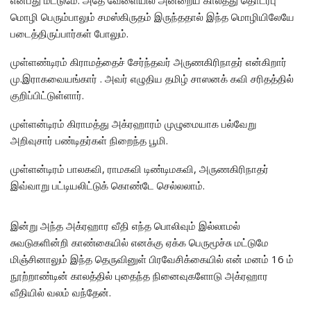
என்பது மட்டுமே. அதே வேளையில் அன்றைய காலத்து தொடர்பு
மொழி பெரும்பாலும் சமஸ்கிருதம் இருந்ததால் இந்த மொழியிலேயே
படைத்திருப்பார்கள் போலும்.
முள்ளண்டிரம் கிராமத்தைச் சேர்ந்தவர் அருணகிரிநாதர் என்கிறார்
மு.இராகவையங்கார் . அவர் எழுதிய தமிழ் சாஸனக் கவி சரிதத்தில்
குறிப்பிட்டுள்ளார்.
முள்ளன்டிரம் கிராமத்து அக்ரஹாரம் முழுமையாக பல்வேறு
அறிவுசார் பண்டிதர்கள் நிறைந்த பூமி.
முள்ளன்டிரம் பாலகவி, ராமகவி டிண்டிமகவி, அருணகிரிநாதர்
இவ்வாறு பட்டியலிட்டுக் கொண்டே செல்லலாம்.
இன்று அந்த அக்ரஹார வீதி எந்த பொலிவும் இல்லாமல்
சுவடுகளின்றி காண்கையில் எனக்கு ஏக்க பெருமூச்சு மட்டுமே
மிஞ்சினாலும் இந்த தெருவினுள் பிரவேசிக்கையில் என் மனம் 16 ம்
நூற்றாண்டின் காலத்தில் புதைந்த நினைவுகளோடு அக்ரஹார
வீதியில் வலம் வந்தேன்.