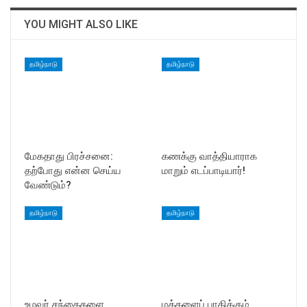
YOU MIGHT ALSO LIKE
தமிழ்நாடு
தமிழ்நாடு
மேகதாது பிரச்சனை:
கணக்கு வாத்தியாராக
தற்போது என்ன செய்ய
மாறும் எடப்பாடியார்!
வேண்டும்?
தமிழ்நாடு
தமிழ்நாடு
உழவர் சந்தைகளை
மக்களைப் பாதிக்கும்