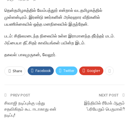
தென்தமிழகத்தில் வேம்பத்தூர் என்றால் வடதமிழகத்தில்
முள்ளன்டிரம். இரண்டு ஊர்களின் அக்ரஹார வீதிகளில்
பயணிக்கையில் ஒத்த மனநிலையில் இருந்தேன்.
படம்: சிதிலமடைந்த நிலையில் உள்ள இராமானந்த தீர்த்தர் மடம்.
அப்பையா தீட்சிதர் காவியங்கள் பயின்ற இடம்.
தகவல்: பாலமுருகன், வேலூர்.
Share
Facebook
Twitter
Google+
PREV POST
NEXT POST
சிவாஜி நடிப்புக்கு பத்து
இந்தியில் ரீமேக் ஆகும்
சதவிகிதம் கூட ஈடாகாது என்
‘பரியேறும் பெருமாள்’!
நடிப்பு!