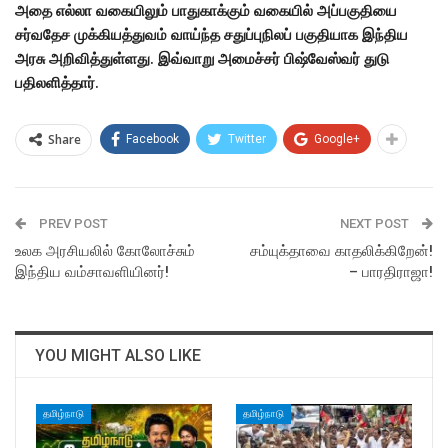
அதை எல்லா வகையிலும் பாதுகாக்கும் வகையில் அப்பகுதியை
சர்வதேச முக்கியத்துவம் வாய்ந்த சதுப்புநிலப் பகுதியாக இந்திய
அரசு அறிவித்துள்ளது. இவ்வாறு அமைச்சர் பிஷ்வேஸ்வர் துடு
பதிலளித்தார்.
Share
Facebook
Twitter
Google+
PREV POST
NEXT POST
உலக அரசியலில் கோலோச்சும்
சம்யுக்தாவை காதலிக்கிறேன்!
இந்திய வம்சாவளியினர்!
– பாரதிராஜா!
YOU MIGHT ALSO LIKE
தமிழ்நாடு
தமிழ்நாடு