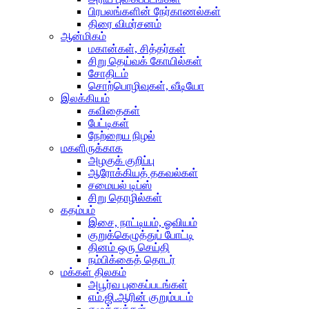
பிரபலங்களின் நேர்காணல்கள்
திரை விமர்சனம்
ஆன்மிகம்
மகான்கள், சித்தர்கள்
சிறு தெய்வக் கோயில்கள்
சோதிடம்
சொற்பொழிவுகள், வீடியோ
இலக்கியம்
கவிதைகள்
பேட்டிகள்
நேற்றைய நிழல்
மகளிருக்காக
அழகுக் குறிப்பு
ஆரோக்கியத் தகவல்கள்
சமையல் டிப்ஸ்
சிறு தொழில்கள்
கதம்பம்
இசை, நாட்டியம், ஓவியம்
குறுக்கெழுத்துப் போட்டி
தினம் ஒரு செய்தி
நம்பிக்கைத் தொடர்
மக்கள் திலகம்
அபூர்வ புகைப்படங்கள்
எம்.ஜி.ஆரின் குறும்படம்