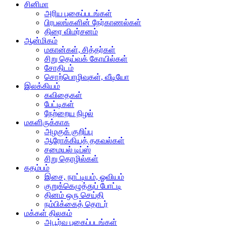
சினிமா
அரிய புகைப்படங்கள்
பிரபலங்களின் நேர்காணல்கள்
திரை விமர்சனம்
ஆன்மிகம்
மகான்கள், சித்தர்கள்
சிறு தெய்வக் கோயில்கள்
சோதிடம்
சொற்பொழிவுகள், வீடியோ
இலக்கியம்
கவிதைகள்
பேட்டிகள்
நேற்றைய நிழல்
மகளிருக்காக
அழகுக் குறிப்பு
ஆரோக்கியத் தகவல்கள்
சமையல் டிப்ஸ்
சிறு தொழில்கள்
கதம்பம்
இசை, நாட்டியம், ஓவியம்
குறுக்கெழுத்துப் போட்டி
தினம் ஒரு செய்தி
நம்பிக்கைத் தொடர்
மக்கள் திலகம்
அபூர்வ புகைப்படங்கள்