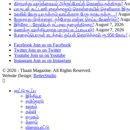
கிராமத்து வாழ்க்கையும் அற்றுப்போய்க் கொண்டிருக்கிறது!
Aug
யாருடன் கூட்டணி வைத்தாலும் கொள்கையில் தெளிவாக இருக்
உலகில் வேறு யாருக்கும் வாய்க்காத பேறு தாகூருக்கு…!
Augus
மேகதாது பிரச்சனை: தற்போது என்ன செய்ய வேண்டும்?
Augu
இந்தோ – சோவியத் நட்புறவு தழைக்கிறதா?
August 7, 2026
கணக்கு வாத்தியாராக மாறும் எடப்பாடியார்!
August 7, 2026
போதைப்பொருள் கடத்தல்: துப்புக் கொடுத்தால் ரூ.950 கோடி!
Facebook
Join us on Facebook
Twitter
Join us on Twitter
Youtube
Join us on Youtube
Instagram
Join us on Instagram
© 2026 - Thaaii Magazine. All Rights Reserved.
Website Design:
BetterStudio
நாட்டு நடப்பு
இந்தியா
தமிழ்நாடு
உலகம்
கல்வி
சமூகம்
க்ரைம்
விளையாட்டு