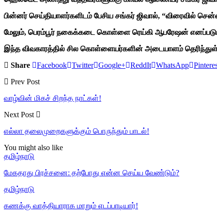
பின்னர் செய்தியாளர்களிடம் பேசிய சங்கர் ஜிவால், “விரைவில் செ
மேலும், பெரம்பூர் நகைக்கடை கொள்ளை ரெய்கி ஆபரேஷன் எனப்படும் ம
இந்த விவகாரத்தில் சில கொள்ளையர்களின் அடையாளம் தெரிந்துள்ள
Share
Facebook
Twitter
Google+
ReddIt
WhatsApp
Pinteres
Prev Post
வாழ்வின் மிகச் சிறந்த நாட்கள்!
Next Post
எல்லா தலைமுறைகளுக்கும் பொருந்தும் பாடல்!
You might also like
தமிழ்நாடு
மேகதாது பிரச்சனை: தற்போது என்ன செய்ய வேண்டும்?
தமிழ்நாடு
கணக்கு வாத்தியாராக மாறும் எடப்பாடியார்!