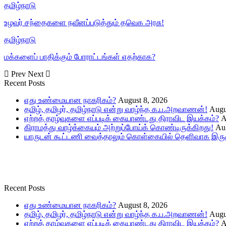
தமிழ்நாடு
உழவர் சந்தைகளை நவீனப்படுத்தும் தவெக அரசு!
தமிழ்நாடு
மக்களைப் பாதிக்கும் போராட்டங்கள் எதற்காக?
Prev
Next
Recent Posts
எது உண்மையான நாகரிகம்?
August 8, 2026
தமிழ், தமிழர், தமிழ்நாடு என்று வாழ்ந்த க.ப.அறவாணன்!
Augu
ஏற்றத் தாழ்வுகளை எப்படிக் கையாண்டது திராவிட இயக்கம்?
A
கிராமத்து வாழ்க்கையும் அற்றுப்போய்க் கொண்டிருக்கிறது!
Aug
யாருடன் கூட்டணி வைத்தாலும் கொள்கையில் தெளிவாக இருக்
Recent Posts
எது உண்மையான நாகரிகம்?
August 8, 2026
தமிழ், தமிழர், தமிழ்நாடு என்று வாழ்ந்த க.ப.அறவாணன்!
Augu
ஏற்றத் தாழ்வுகளை எப்படிக் கையாண்டது திராவிட இயக்கம்?
A