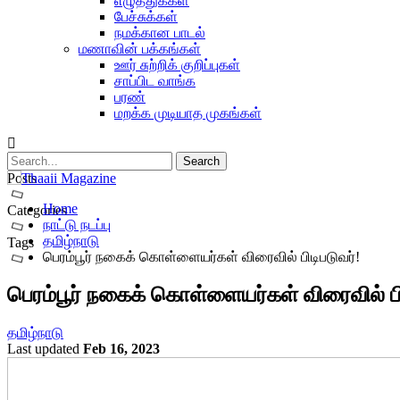
எழுத்துக்கள்
பேச்சுக்கள்
நமக்கான பாடல்
மணாவின் பக்கங்கள்
ஊர் சுற்றிக் குறிப்புகள்
சாப்பிட வாங்க
பரண்
மறக்க முடியாத முகங்கள்
Posts
Home
Categories
நாட்டு நடப்பு
தமிழ்நாடு
Tags
பெரம்பூர் நகைக் கொள்ளையர்கள் விரைவில் பிடிபடுவர்!
பெரம்பூர் நகைக் கொள்ளையர்கள் விரைவில் பி
தமிழ்நாடு
Last updated
Feb 16, 2023