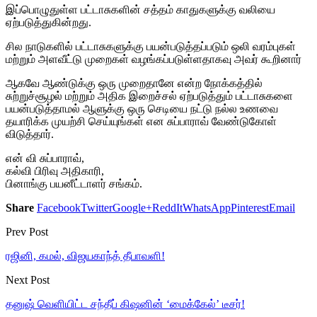
இப்பொழுதுள்ள பட்டாசுகளின் சத்தம் காதுகளுக்கு வலியை
ஏற்படுத்துகின்றது.
சில நாடுகளில் பட்டாசுகளுக்கு பயன்படுத்தப்படும் ஒலி வரம்புகள்
மற்றும் அளவீட்டு முறைகள் வழங்கப்படுள்ளதாகவு அவர் கூறினார்
ஆகவே ஆண்டுக்கு ஒரு முறைதானே என்ற நோக்கத்தில்
சுற்றுச்சூழல் மற்றும் அதிக இறைச்சல் ஏற்படுத்தும் பட்டாசுகளை
பயன்படுத்தாமல் ஆளுக்கு ஒரு செடியை நட்டு நல்ல உணவை
தயாரிக்க முயற்சி செய்யுங்கள் என சுப்பாராவ் வேண்டுகோள்
விடுத்தார்.
என் வி சுப்பாராவ்,
கல்வி பிரிவு அதிகாரி,
பினாங்கு பயனீட்டாளர் சங்கம்.
Share
Facebook
Twitter
Google+
ReddIt
WhatsApp
Pinterest
Email
Prev Post
ரஜினி, கமல், விஜயகாந்த் தீபாவளி!
Next Post
தனுஷ் வெளியிட்ட சந்தீப் கிஷனின் ‘மைக்கேல்’ டீசர்!