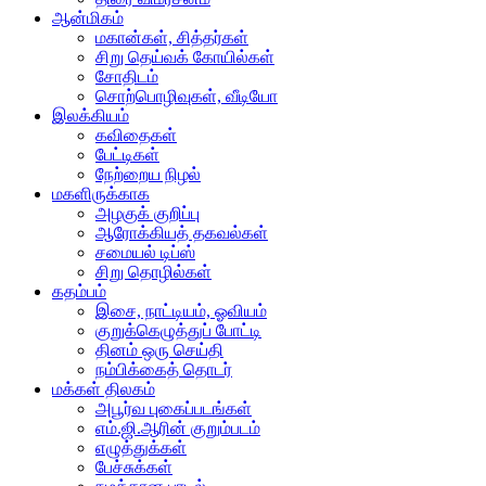
ஆன்மிகம்
மகான்கள், சித்தர்கள்
சிறு தெய்வக் கோயில்கள்
சோதிடம்
சொற்பொழிவுகள், வீடியோ
இலக்கியம்
கவிதைகள்
பேட்டிகள்
நேற்றைய நிழல்
மகளிருக்காக
அழகுக் குறிப்பு
ஆரோக்கியத் தகவல்கள்
சமையல் டிப்ஸ்
சிறு தொழில்கள்
கதம்பம்
இசை, நாட்டியம், ஓவியம்
குறுக்கெழுத்துப் போட்டி
தினம் ஒரு செய்தி
நம்பிக்கைத் தொடர்
மக்கள் திலகம்
அபூர்வ புகைப்படங்கள்
எம்.ஜி.ஆரின் குறும்படம்
எழுத்துக்கள்
பேச்சுக்கள்