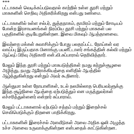
***
பட்டாசுகள் வெடிக்கப்படுவதால் காற்றில் உள்ள தூசி மற்றும்
மாசுகளின் செறிவு அதிகரிக்கிறது என்பது உண்மை.
பட்டாசுகளில் உள்ள சல்பர், துத்தநாகம், தாமிரம் மற்றும் சோடியம்
போன்ற இரசாயனங்கள் நிரம்பிய தூசி மற்றும் மாசுகள் பல
பகுதிகளில் குடியேறுகின்றன. இவை மிகவும் ஆபத்தானவை.
இவற்றை மக்கள் சுவாசிக்கும் போது பலதரப்பட்ட நோய்கள் வர
வாய்ப்பு இருப்பதாக பினாங்கு பயனீட்டாளர் சங்கத்தின் கல்வி மற்றும்
ஆய்வுப் பிரிவு அதிகாரி என்.வி.சுப்பாராவ் தெரிவித்தார்.
மேலும் இந்த தூசி மற்றும் மாசுபடுத்திகள் நமது சுற்றுச்சூழலை
அழித்து, நமது ஆரோக்கியத்தை எளிதில் ஆபத்தில்
ஆழ்த்துகின்றது என்றும் அவர் கூறினார்.
ஆஸ்துமா உள்ள நோயாளிகள், உடல் நலமில்லாத பெரியவர்ளுக்கு
இந்த சூழ்நிலை ஆபத்தை ஏற்படுத்தும் என மருத்துவர்கள்
எச்சரித்துள்ளனர் என்றார் சுப்பாராவ்.
மேலும் பட்டாசுகளால் ஏற்படும் சத்தம் மற்றும் இறைச்சல்
செவிமெடுக்கும் திறனை பாதிக்கிறது.
பட்டாசுகளின் இரைச்சல் அளவீடுகள் அவை அதிக ஒலி அழுத்த
உச்ச அளவை உருவாக்குகின்றன என்பதைக் காட்டுகின்றன.