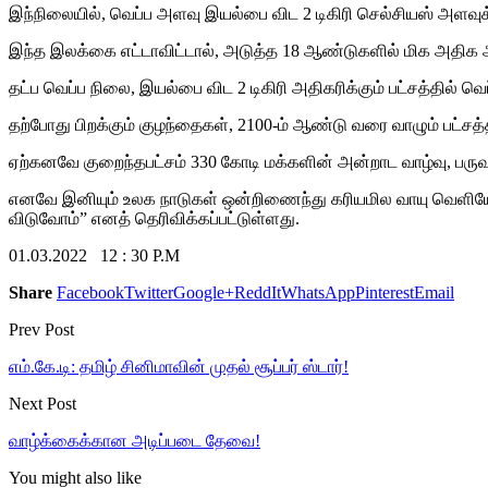
இந்நிலையில், வெப்ப அளவு இயல்பை விட 2 டிகிரி செல்சியஸ் அளவுக்க
இந்த இலக்கை எட்டாவிட்டால், அடுத்த 18 ஆண்டுகளில் மிக அதிக அளவ
தட்ப வெப்ப நிலை, இயல்பை விட 2 டிகிரி அதிகரிக்கும் பட்சத்தில் வெ
தற்போது பிறக்கும் குழந்தைகள், 2100-ம் ஆண்டு வரை வாழும் பட்சத்த
ஏற்கனவே குறைந்தபட்சம் 330 கோடி மக்களின் அன்றாட வாழ்வு, பருவ ந
எனவே இனியும் உலக நாடுகள் ஒன்றிணைந்து கரியமில வாயு வெளியேற்ற
விடுவோம்” எனத் தெரிவிக்கப்பட்டுள்ளது.
01.03.2022 12 : 30 P.M
Share
Facebook
Twitter
Google+
ReddIt
WhatsApp
Pinterest
Email
Prev Post
எம்.கே.டி: தமிழ் சினிமாவின் முதல் சூப்பர் ஸ்டார்!
Next Post
வாழ்க்கைக்கான அடிப்படை தேவை!
You might also like