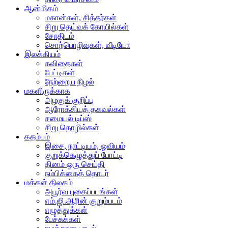
ஆன்மிகம்
மகான்கள், சித்தர்கள்
சிறு தெய்வக் கோயில்கள்
சோதிடம்
சொற்பொழிவுகள், வீடியோ
இலக்கியம்
கவிதைகள்
பேட்டிகள்
நேற்றைய நிழல்
மகளிருக்காக
அழகுக் குறிப்பு
ஆரோக்கியத் தகவல்கள்
சமையல் டிப்ஸ்
சிறு தொழில்கள்
கதம்பம்
இசை, நாட்டியம், ஓவியம்
குறுக்கெழுத்துப் போட்டி
தினம் ஒரு செய்தி
நம்பிக்கைத் தொடர்
மக்கள் திலகம்
அபூர்வ புகைப்படங்கள்
எம்.ஜி.ஆரின் குறும்படம்
எழுத்துக்கள்
பேச்சுக்கள்