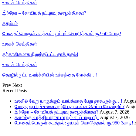
உலகச் செய்திகள்
இந்தோ – சோவியத் நட்புறவு தழைக்கிறதா?
கதம்பம்
போதைப்பொருள் கடத்தல்: துப்புக் கொடுத்தால் ரூ.950 கோடி!
உலகச் செய்திகள்
தற்காலிகமாக நிறுத்தப்பட்ட தாக்குதல்!
உலகச் செய்திகள்
தொழில்நுட்ப வளர்ச்சியின் உச்சத்தை நோக்கி…!
Prev
Next
Recent Posts
உலகில் வேறு யாருக்கும் வாய்க்காத பேறு தாகூருக்கு…!
Augus
மேகதாது பிரச்சனை: தற்போது என்ன செய்ய வேண்டும்?
Augu
இந்தோ – சோவியத் நட்புறவு தழைக்கிறதா?
August 7, 2026
கணக்கு வாத்தியாராக மாறும் எடப்பாடியார்!
August 7, 2026
போதைப்பொருள் கடத்தல்: துப்புக் கொடுத்தால் ரூ.950 கோடி!