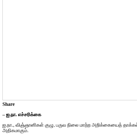
Share
– ஐ.நா. எச்சரிக்கை
ஐ.நா., விஞ்ஞானிகள் குழு, பருவ நிலை மாற்ற அறிக்கையைத் தாக்கல
அதிகமாகும்.